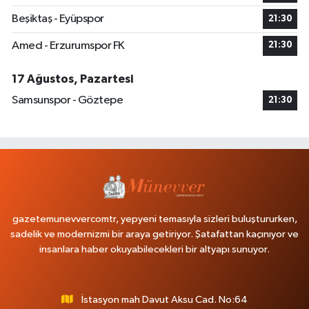
Beşiktaş - Eyüpspor
21:30
Amed - Erzurumspor FK
21:30
17 Ağustos, Pazartesi
Samsunspor - Göztepe
21:30
gazetemunevvercomtr, yepyeni temasıyla sizleri buluştururken,
sadelik ve modernizmi bir araya getiriyor. Şatafattan kaçınıyor ve
insanlara haber okuyabilecekleri bir altyapı sunuyor.
İstasyon mah Davut Aksu Cad. No:64