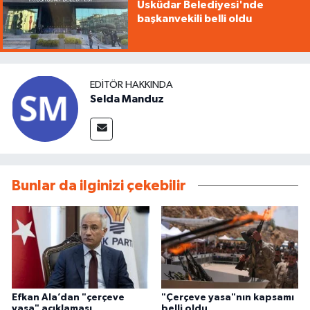
Üsküdar Belediyesi'nde
başkanvekili belli oldu
EDITÖR HAKKINDA
Selda Manduz
Bunlar da ilginizi çekebilir
Efkan Ala’dan "çerçeve
"Çerçeve yasa"nın kapsamı
yasa" açıklaması
belli oldu