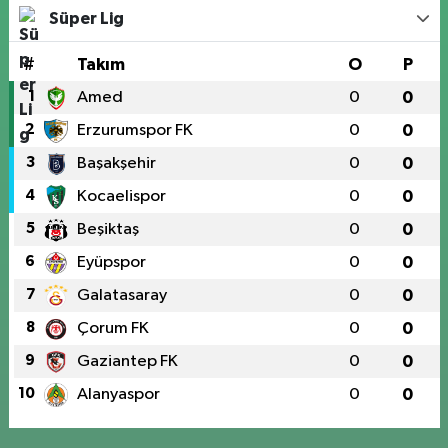
Süper Lig
#
Takım
O
P
1
Amed
0
0
2
Erzurumspor FK
0
0
3
Başakşehir
0
0
4
Kocaelispor
0
0
5
Beşiktaş
0
0
6
Eyüpspor
0
0
7
Galatasaray
0
0
8
Çorum FK
0
0
9
Gaziantep FK
0
0
10
Alanyaspor
0
0