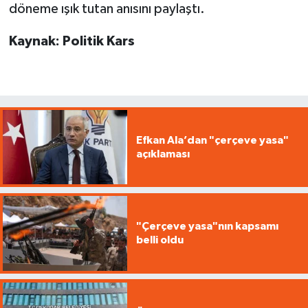
döneme ışık tutan anısını paylaştı.
Kaynak: Politik Kars
Efkan Ala’dan "çerçeve yasa"
açıklaması
"Çerçeve yasa"nın kapsamı
belli oldu