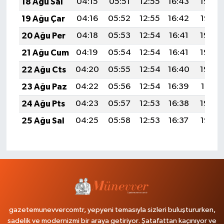
18 Ağu Sal
04:15
05:51
12:55
16:43
19:49
19 Ağu Çar
04:16
05:52
12:55
16:42
19:47
20 Ağu Per
04:18
05:53
12:54
16:41
19:46
21 Ağu Cum
04:19
05:54
12:54
16:41
19:44
22 Ağu Cts
04:20
05:55
12:54
16:40
19:43
23 Ağu Paz
04:22
05:56
12:54
16:39
19:41
24 Ağu Pts
04:23
05:57
12:53
16:38
19:40
25 Ağu Sal
04:25
05:58
12:53
16:37
19:38
gazetemunevvercomtr, yepyeni temasıyla sizleri buluştururken,
sadelik ve modernizmi bir araya getiriyor. Şatafattan kaçınıyor ve