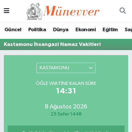
Güncel
Nöbetçi Eczaneler
Güncel
Politika
Dünya
Ekonomi
Eğitim
Sa
Politika
Hava Durumu
Kastamonu İhsangazi Namaz Vakitleri
Dünya
Trafik Durumu
Ekonomi
Süper Lig Puan Durumu ve Fikstür
KASTAMONU
Eğitim
Tüm Manşetler
ÖĞLE VAKTINE KALAN SÜRE
14:31
Sağlık
Son Dakika Haberleri
8 Ağustos 2026
Magazin
Haber Arşivi
25 Safer 1448
Spor