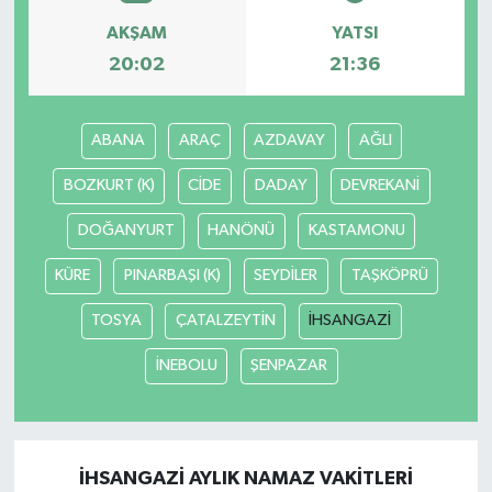
AKŞAM
YATSI
20:02
21:36
ABANA
ARAÇ
AZDAVAY
AĞLI
BOZKURT (K)
CİDE
DADAY
DEVREKANİ
DOĞANYURT
HANÖNÜ
KASTAMONU
KÜRE
PINARBAŞI (K)
SEYDİLER
TAŞKÖPRÜ
TOSYA
ÇATALZEYTİN
İHSANGAZİ
İNEBOLU
ŞENPAZAR
İHSANGAZİ AYLIK NAMAZ VAKITLERI