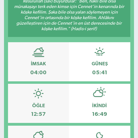
Resûlullah (sav) buyurdular: "Ben, haklı bile olsa
münakaşayı terk eden kimse için Cennet'in kenarında bir
köşke kefilim. Şaka bile olsa yalan söylemeyen için
Cennet'in ortasında bir köşke kefilim. Ahlâkını
güzelleştiren için de Cennet'in en üst derecesinde bir
köşke kefilim." (Hadis-i şerif)
İMSAK
GÜNEŞ
04:00
05:41
ÖĞLE
İKINDI
12:57
16:49