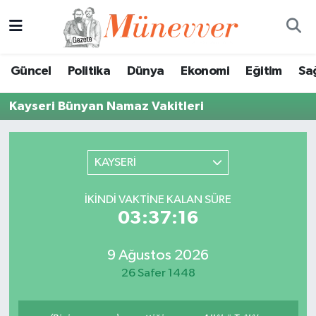
Güncel
Nöbetçi Eczaneler
Güncel
Politika
Dünya
Ekonomi
Eğitim
Sa
Politika
Hava Durumu
Kayseri Bünyan Namaz Vakitleri
Dünya
Trafik Durumu
Ekonomi
Süper Lig Puan Durumu ve Fikstür
KAYSERİ
Eğitim
Tüm Manşetler
İKINDI VAKTINE KALAN SÜRE
03:37:16
Sağlık
Son Dakika Haberleri
9 Ağustos 2026
Magazin
Haber Arşivi
26 Safer 1448
Spor