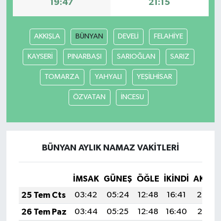
19:47
21:15
AKKIŞLA
BÜNYAN
DEVELİ
FELAHİYE
KAYSERİ
PINARBAŞI
SARIOĞLAN
SARIZ
TOMARZA
YAHYALI
YEŞİLHİSAR
ÖZVATAN
İNCESU
BÜNYAN AYLIK NAMAZ VAKITLERI
İMSAK
GÜNEŞ
ÖĞLE
İKINDI
AKŞA
25 Tem Cts
03:42
05:24
12:48
16:41
20:02
26 Tem Paz
03:44
05:25
12:48
16:40
20:01