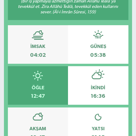
(Bir iş yapmaya) azmettiğin zaman Allâhü Teâlâ'ya
tevekkül et. Zira Allâhü Teâlâ, tevekkül eden kullarını
sever. (Âl-i İmrân Sûresi, 159)
İMSAK
GÜNEŞ
04:02
05:38
ÖĞLE
İKINDI
12:47
16:36
AKŞAM
YATSI