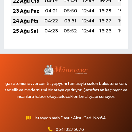
22 Ağu Cts
04:19
05:49
12:45
16:29
19:30
23 Ağu Paz
04:21
05:50
12:44
16:28
19:29
24 Ağu Pts
04:22
05:51
12:44
16:27
19:27
25 Ağu Sal
04:23
05:52
12:44
16:26
19:26
gazetemunevvercomtr, yepyeni temasıyla sizleri buluştururken,
sadelik ve modernizmi bir araya getiriyor. Şatafattan kaçınıyor ve
insanlara haber okuyabilecekleri bir altyapı sunuyor.
İstasyon mah Davut Aksu Cad. No:64
05413275676