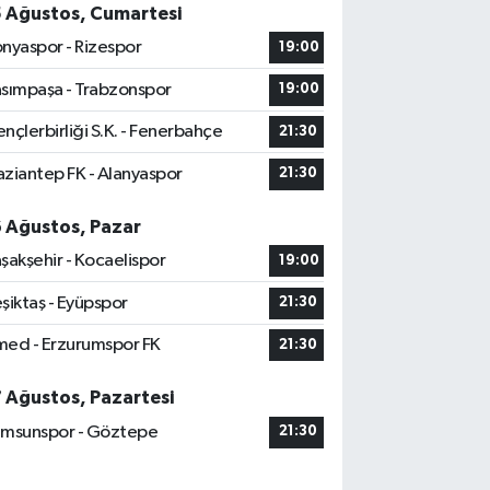
5 Ağustos, Cumartesi
nyaspor - Rizespor
19:00
sımpaşa - Trabzonspor
19:00
nçlerbirliği S.K. - Fenerbahçe
21:30
ziantep FK - Alanyaspor
21:30
6 Ağustos, Pazar
şakşehir - Kocaelispor
19:00
şiktaş - Eyüpspor
21:30
ed - Erzurumspor FK
21:30
7 Ağustos, Pazartesi
msunspor - Göztepe
21:30