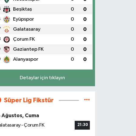
5
Beşiktaş
0
0
6
Eyüpspor
0
0
7
Galatasaray
0
0
8
Çorum FK
0
0
9
Gaziantep FK
0
0
0
Alanyaspor
0
0
Detaylar için tıklayın
Süper Lig Fikstür
4 Ağustos, Cuma
latasaray - Çorum FK
21:30