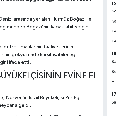
1
Ko
Denizi arasında yer alan Hürmüz Boğazı ile
Ka
 Babğlmendep Boğazı'nın kapatılabileceğini
Ge
Ga
i petrol limanlarının faaliyetlerinin
1
arının gökyüzünde karşılaşabileceği
Ba
ini ifade etti.
Be
BÜYÜKELÇİSİNİN EVİNE EL
Am
1
e, Norveç’in İsrail Büyükelçisi Per Egil
Sa
meydana geldi.