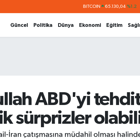
BITCOIN
65.130,04
%1.2
DOLAR
47,7106
%0.17
Güncel
Politika
Dünya
Ekonomi
Eğitim
Sağl
EURO
55,1652
%0.27
STERLİN
64,4046
%0.35
GRAM ALTIN
6618.49
%2.12
BİST100
13.773
%-19
llah ABD'yi tehdit 
 sürprizler olabili
rail-İran çatışmasına müdahil olması hali