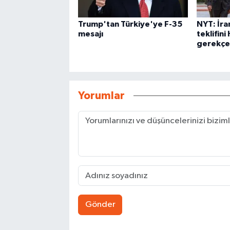
Trump'tan Türkiye'ye F-35
NYT: İra
mesajı
teklifin
gerekçes
Yorumlar
Gönder