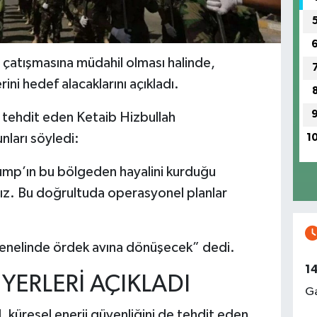
n çatışmasına müdahil olması halinde,
ni hedef alacaklarını açıkladı.
 tehdit eden Ketaib Hizbullah
nları söyledi:
1
rump’ın bu bölgeden hayalini kurduğu
arız. Bu doğrultuda operasyonel planlar
 genelinde ördek avına dönüşecek” dedi.
1
YERLERİ AÇIKLADI
Ga
il, küresel enerji güvenliğini de tehdit eden