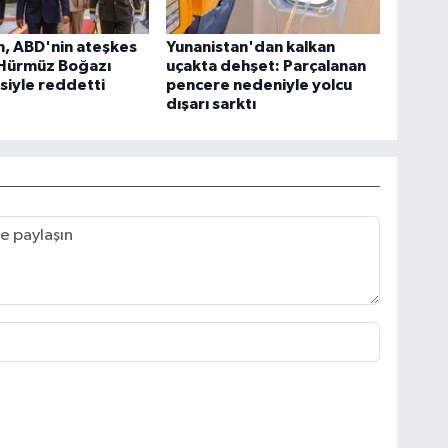
n, ABD'nin ateşkes
Yunanistan'dan kalkan
i Hürmüz Boğazı
uçakta dehşet: Parçalanan
iyle reddetti
pencere nedeniyle yolcu
dışarı sarktı