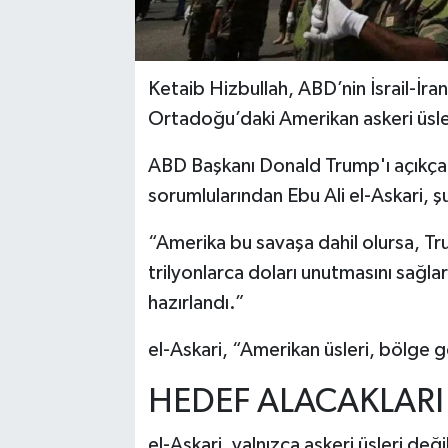
Ketaib Hizbullah, ABD’nin İsrail-İra
Ortadoğu’daki Amerikan askeri üsleri
ABD Başkanı Donald Trump'ı açıkça
sorumlularından Ebu Ali el-Askari, şu
“Amerika bu savaşa dahil olursa, T
trilyonlarca doları unutmasını sağl
hazırlandı.”
el-Askari, “Amerikan üsleri, bölge
HEDEF ALACAKLARI 
el-Askari, yalnızca askeri üsleri değ