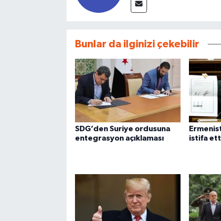
Bunlar da ilginizi çekebilir
SDG’den Suriye ordusuna
Ermenis
entegrasyon açıklaması
istifa ett