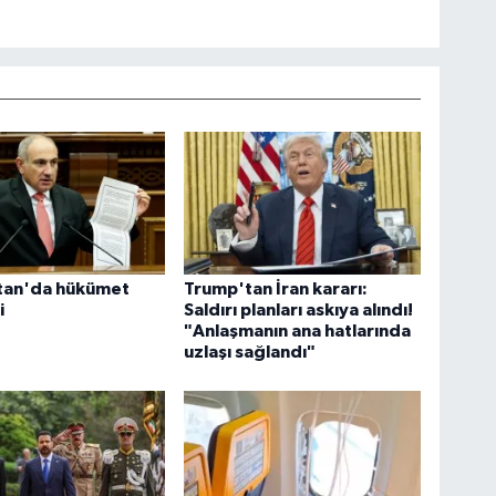
tan'da hükümet
Trump'tan İran kararı:
i
Saldırı planları askıya alındı!
"Anlaşmanın ana hatlarında
uzlaşı sağlandı"