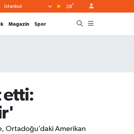
°
İstanbul
28
ık
Magazin
Spor
etti:
r'
nde, Ortadoğu’daki Amerikan