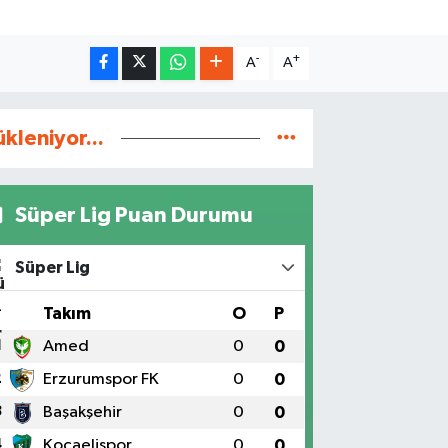
-
+
A
A
ükleniyor...
Süper Lig Puan Durumu
Süper Lig
#
Takım
O
P
1
Amed
0
0
2
Erzurumspor FK
0
0
3
Başakşehir
0
0
4
Kocaelispor
0
0