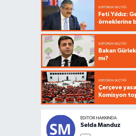
EDITÖRÜN SEÇTIĞI
Feti Yıldız:
örneklerine 
EDITÖRÜN SEÇTIĞI
Bakan Gürlek
mı?
EDITÖRÜN SEÇTIĞI
Çerçeve yasa
Komisyon top
EDITÖR HAKKINDA
Selda Manduz