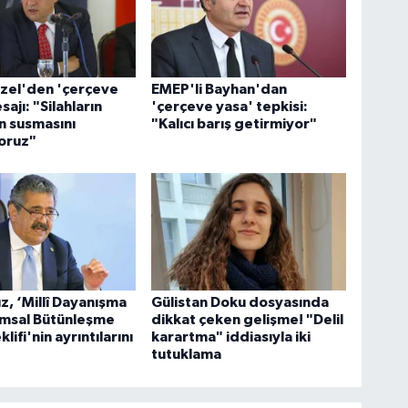
zel'den 'çerçeve
EMEP'li Bayhan'dan
ajı: "Silahların
'çerçeve yasa' tepkisi:
 susmasını
"Kalıcı barış getirmiyor"
oruz"
ız, ‘Millî Dayanışma
Gülistan Doku dosyasında
umsal Bütünleşme
dikkat çeken gelişme! "Delil
lifi'nin ayrıntılarını
karartma" iddiasıyla iki
tutuklama