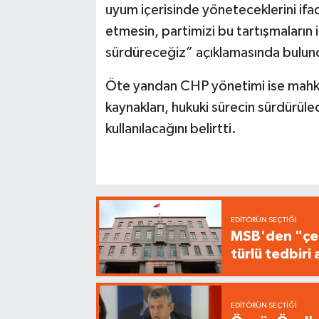
uyum içerisinde yöneteceklerini ifa
etmesin, partimizi bu tartışmaların 
sürdüreceğiz” açıklamasında bulun
Öte yandan CHP yönetimi ise mahkem
kaynakları, hukuki sürecin sürdürülece
kullanılacağını belirtti.
EDITÖRÜN SEÇTIĞI
MSB'den "çer
türlü tedbir
EDITÖRÜN SEÇTIĞI