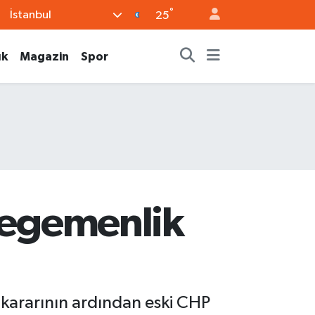
°
İstanbul
25
ık
Magazin
Spor
n egemenlik
 kararının ardından eski CHP