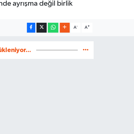
nde ayrışma değil birlik
-
+
A
A
ükleniyor...