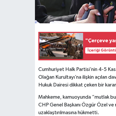
"Çerçeve yas
İçeriği Görünt
Cumhuriyet Halk Partisi’nin 4-5 Kas
Olağan Kurultayı’na ilişkin açılan
Hukuk Dairesi dikkat çeken bir karar
Mahkeme, kamuoyunda “mutlak butl
CHP Genel Başkanı Özgür Özel ve 
uzaklaştırılmasına hükmetti.