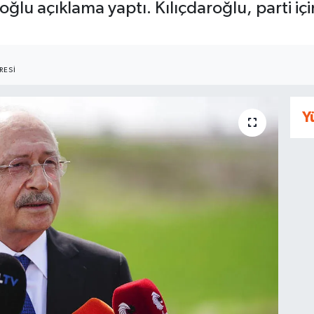
ğlu açıklama yaptı. Kılıçdaroğlu, parti içi
RESI
Y