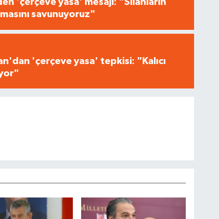
n 'çerçeve yasa' mesajı: "Silahların
masını savunuyoruz"
n'dan 'çerçeve yasa' tepkisi: "Kalıcı
iyor"