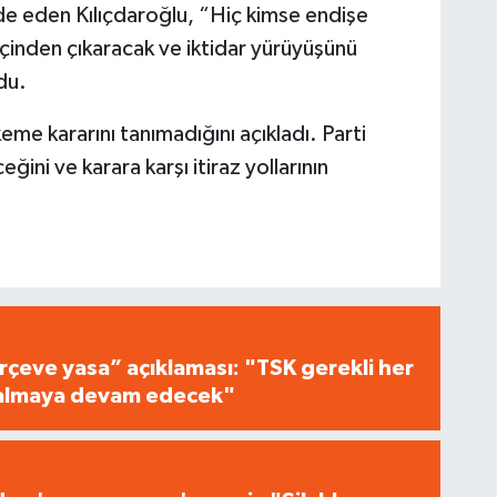
de eden Kılıçdaroğlu, “Hiç kimse endişe
içinden çıkaracak ve iktidar yürüyüşünü
du.
e kararını tanımadığını açıkladı. Parti
ğini ve karara karşı itiraz yollarının
çeve yasa” açıklaması: "TSK gerekli her
i almaya devam edecek"