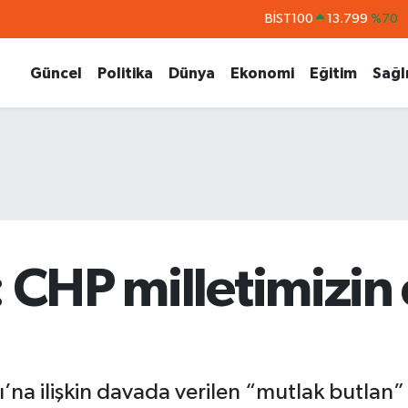
BITCOIN
64.643,95
%0.16
DOLAR
47,6704
%0
Güncel
Politika
Dünya
Ekonomi
Eğitim
Sağl
EURO
55,0406
%-0.08
STERLİN
64,2143
%0
GRAM ALTIN
6500.87
%0.12
BİST100
13.799
%70
: CHP milletimizi
’na ilişkin davada verilen “mutlak butlan”