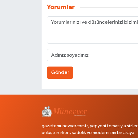
Yorumlar
Gönder
gazetemunevvercomtr, yepyeni temasıyla sizler
buluştururken, sadelik ve modernizmi bir araya