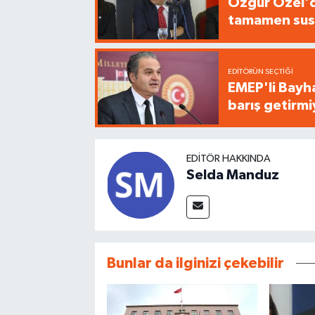
Özgür Özel'de
tamamen sus
EDITÖRÜN SEÇTIĞI
EMEP'li Bayha
barış getirm
EDITÖR HAKKINDA
Selda Manduz
Bunlar da ilginizi çekebilir