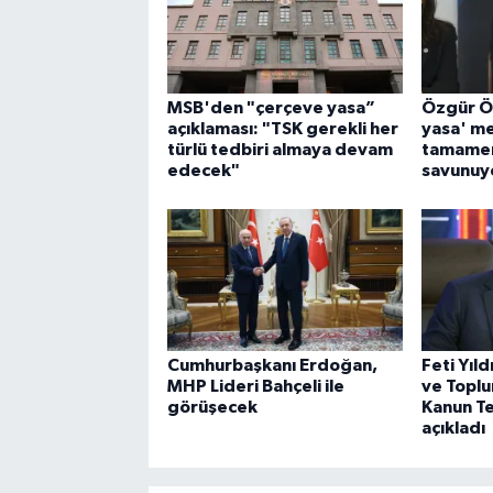
MSB'den "çerçeve yasa”
Özgür Ö
açıklaması: "TSK gerekli her
yasa' mes
türlü tedbiri almaya devam
tamamen
edecek"
savunuy
Cumhurbaşkanı Erdoğan,
Feti Yıld
MHP Lideri Bahçeli ile
ve Topl
görüşecek
Kanun Tek
açıkladı