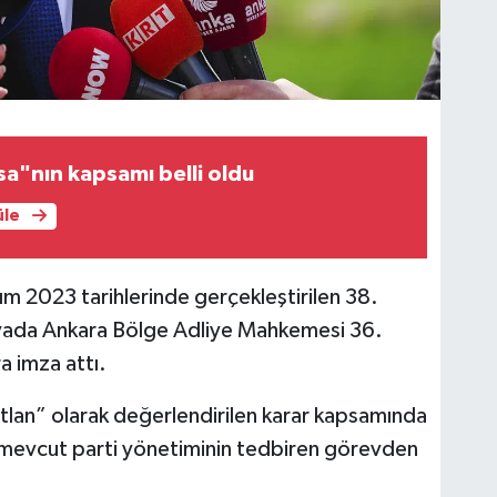
a"nın kapsamı belli oldu
üle
ım 2023 tarihlerinde gerçekleştirilen 38.
 davada Ankara Bölge Adliye Mahkemesi 36.
a imza attı.
an” olarak değerlendirilen karar kapsamında
mevcut parti yönetiminin tedbiren görevden