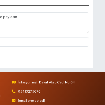
İstasyon mah Davut Aksu Cad. No:64
05413275676
i
[email protected]