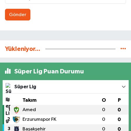
Gönder
Yükleniyor...
Süper Lig Puan Durumu
Süper Lig
#
Takım
O
P
1
Amed
0
0
2
Erzurumspor FK
0
0
3
Başakşehir
0
0