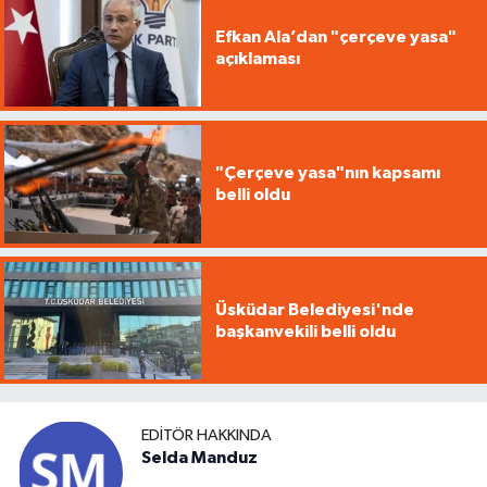
Efkan Ala’dan "çerçeve yasa"
açıklaması
"Çerçeve yasa"nın kapsamı
belli oldu
Üsküdar Belediyesi'nde
başkanvekili belli oldu
EDITÖR HAKKINDA
Selda Manduz