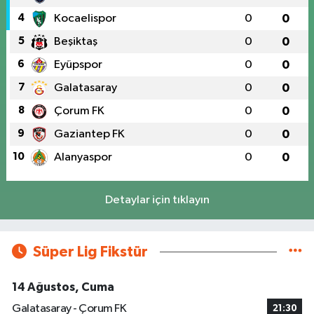
4
Kocaelispor
0
0
5
Beşiktaş
0
0
6
Eyüpspor
0
0
7
Galatasaray
0
0
8
Çorum FK
0
0
9
Gaziantep FK
0
0
10
Alanyaspor
0
0
Detaylar için tıklayın
Süper Lig Fikstür
14 Ağustos, Cuma
Galatasaray - Çorum FK
21:30