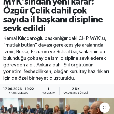
MYK'sından yeni karar:
Özgür Çelik dahil çok
sayıda il başkanı disipline
sevk edildi
Kemal Kılıçdaroğlu başkanlığındaki CHP MYK'sı,
"mutlak butlan" davası gerekçesiyle aralarında
İzmir, Bursa, Erzurum ve Bitlis il başkanlarının da
bulunduğu çok sayıda ismi disipline sevk ederek
görevden aldı. Ankara dahil 9 il örgütünün
yönetimi feshedilirken, olağan kurultay hazırlıkları
için de özel bir heyet oluşturuldu.
17.06.2026 - 19:22
1
2 DK
YAYINLANMA
PAYLAŞIM
OKUNMA SÜRESI