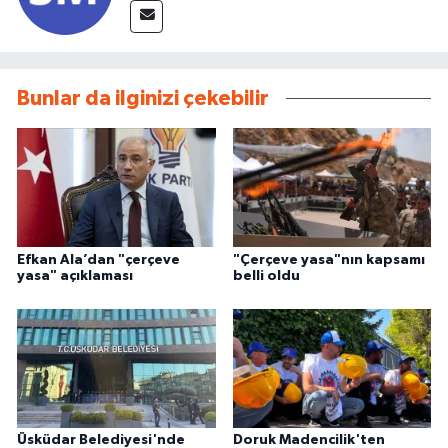
Bunlar da ilginizi çekebilir
Efkan Ala’dan "çerçeve
"Çerçeve yasa"nın kapsamı
yasa" açıklaması
belli oldu
Üsküdar Belediyesi'nde
Doruk Madencilik'ten