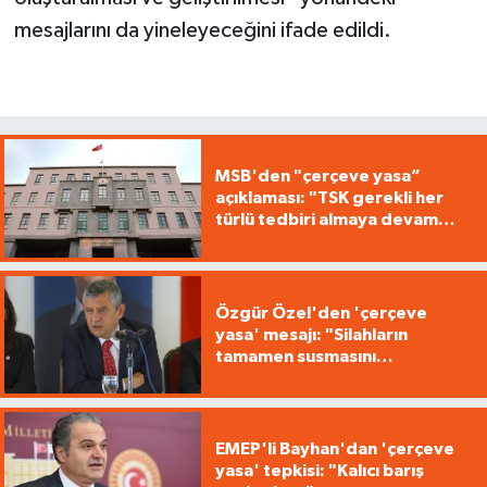
mesajlarını da yineleyeceğini ifade edildi.
MSB'den "çerçeve yasa”
açıklaması: "TSK gerekli her
türlü tedbiri almaya devam
edecek"
Özgür Özel'den 'çerçeve
yasa' mesajı: "Silahların
tamamen susmasını
savunuyoruz"
EMEP'li Bayhan'dan 'çerçeve
yasa' tepkisi: "Kalıcı barış