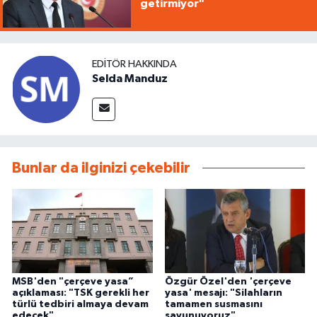
getirmiyor"
EDITÖR HAKKINDA
Selda Manduz
Bunlar da ilginizi çekebilir
MSB'den "çerçeve yasa”
Özgür Özel'den 'çerçeve
açıklaması: "TSK gerekli her
yasa' mesajı: "Silahların
türlü tedbiri almaya devam
tamamen susmasını
edecek"
savunuyoruz"