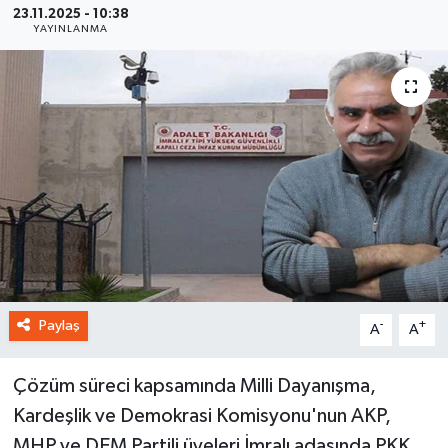
23.11.2025 - 10:38
YAYINLANMA
Paylaş
-
+
A
A
Çözüm süreci kapsamında Milli Dayanışma,
Kardeşlik ve Demokrasi Komisyonu'nun AKP,
MHP ve DEM Partili üyeleri İmralı adasında PKK