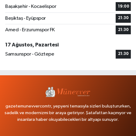
Başakşehir - Kocaelispor
19:00
Beşiktaş - Eyüpspor
21:30
Amed - Erzurumspor FK
21:30
17 Ağustos, Pazartesi
Samsunspor - Göztepe
21:30
gazetemunevvercomtr, yepyeni temasıyla sizleri buluştururken,
sadelik ve modernizmi bir araya getiriyor. Şatafattan kaçınıyor ve
insanlara haber okuyabilecekleri bir altyapı sunuyor.