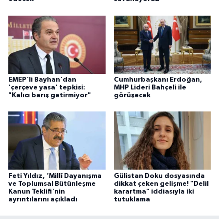
EMEP'li Bayhan'dan
Cumhurbaşkanı Erdoğan,
'çerçeve yasa' tepkisi:
MHP Lideri Bahçeli ile
"Kalıcı barış getirmiyor"
görüşecek
Feti Yıldız, ‘Millî Dayanışma
Gülistan Doku dosyasında
ve Toplumsal Bütünleşme
dikkat çeken gelişme! "Delil
Kanun Teklifi'nin
karartma" iddiasıyla iki
ayrıntılarını açıkladı
tutuklama