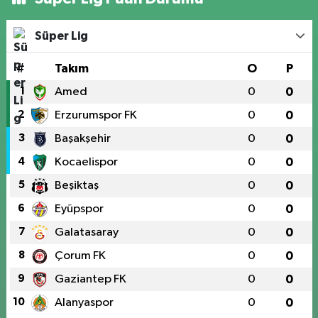
Süper Lig
#
Takım
O
P
1
Amed
0
0
2
Erzurumspor FK
0
0
3
Başakşehir
0
0
4
Kocaelispor
0
0
5
Beşiktaş
0
0
6
Eyüpspor
0
0
7
Galatasaray
0
0
8
Çorum FK
0
0
9
Gaziantep FK
0
0
10
Alanyaspor
0
0