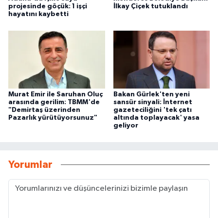
projesinde göçük: 1 işçi
İlkay Çiçek tutuklandı
hayatını kaybetti
Murat Emir ile Saruhan Oluç
Bakan Gürlek'ten yeni
arasında gerilim: TBMM'de
sansür sinyali: İnternet
"Demirtaş üzerinden
gazeteciliğini 'tek çatı
Pazarlık yürütüyorsunuz"
altında toplayacak' yasa
geliyor
Yorumlar