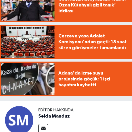
Ozan Kütahyalı gizli tanık’
iddiası
Çerçeve yasa Adalet
Komisyonu'ndan geçti: 18 saat
süren görüşmeler tamamlandı
Adana'da içme suyu
projesinde göçük: 1 işçi
hayatını kaybetti
EDITÖR HAKKINDA
Selda Manduz