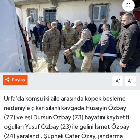
Paylaş
-
+
A
A
Urfa’da komşu iki aile arasında köpek besleme
nedeniyle çıkan silahlı kavgada Hüseyin Özbay
(77) ve eşi Dursun Özbay (73) hayatını kaybetti,
oğulları Yusuf Özbay (23) ile gelini İsmet Özbay
(24) yaralandı. Şüpheli Cafer Özay, jandarma