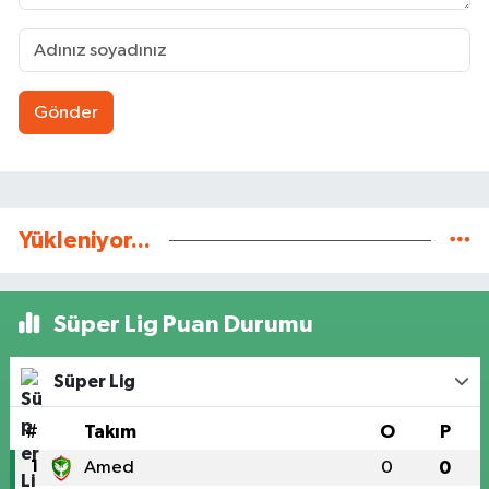
Gönder
Yükleniyor...
Süper Lig Puan Durumu
Süper Lig
#
Takım
O
P
1
Amed
0
0