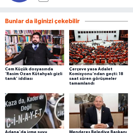
Bunlar da ilginizi çekebilir
Cem Küçük dosyasında
Çerçeve yasa Adalet
'Rasim Ozan Kütahyalı gizli
Komisyonu'ndan geçti: 18
tanık’ iddiası
saat süren görüşmeler
tamamlandı
Adana'da içme suyu
Menderes Belediye Başkanı