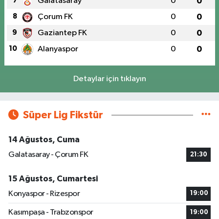
7
Galatasaray
0
0
8
Çorum FK
0
0
9
Gaziantep FK
0
0
10
Alanyaspor
0
0
Detaylar için tıklayın
Süper Lig Fikstür
14 Ağustos, Cuma
Galatasaray - Çorum FK
21:30
15 Ağustos, Cumartesi
Konyaspor - Rizespor
19:00
Kasımpaşa - Trabzonspor
19:00