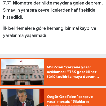
7.71 kilometre derinlikte meydana gelen deprem,
Simav'ın yanı sıra çevre ilçelerden hafif şekilde
hissedildi.
İlk belirlemelere göre herhangi bir mal kaybı ve
yaralanma yaşanmadı.
MSB'den "çerçeve yasa”
açıklaması: "TSK gerekli her
türlü tedbiri almaya devam
edecek"
Özgür Özel'den 'çerçeve
yasa' mesajı: "Silahların