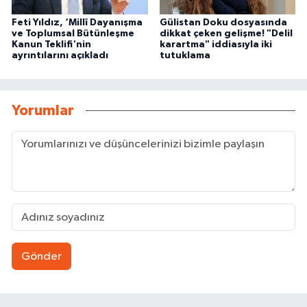
Feti Yıldız, ‘Millî Dayanışma
Gülistan Doku dosyasında
ve Toplumsal Bütünleşme
dikkat çeken gelişme! "Delil
Kanun Teklifi'nin
karartma" iddiasıyla iki
ayrıntılarını açıkladı
tutuklama
Yorumlar
Gönder