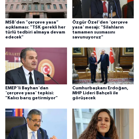
MSB'den "çerçeve yasa”
Özgür Özel'den 'çerçeve
açıklaması: "TSK gerekli her
yasa' mesajı: "Silahların
türlü tedbiri almaya devam
tamamen susmasını
edecek"
savunuyoruz"
EMEP'li Bayhan'dan
Cumhurbaşkanı Erdoğan,
'çerçeve yasa' tepkisi:
MHP Lideri Bahçeli ile
"Kalıcı barış getirmiyor"
görüşecek