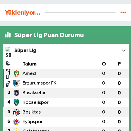
Yükleniyor...
Süper Lig Puan Durumu
Süper Lig
#
Takım
O
P
1
Amed
0
0
2
Erzurumspor FK
0
0
3
Başakşehir
0
0
4
Kocaelispor
0
0
5
Beşiktaş
0
0
6
Eyüpspor
0
0