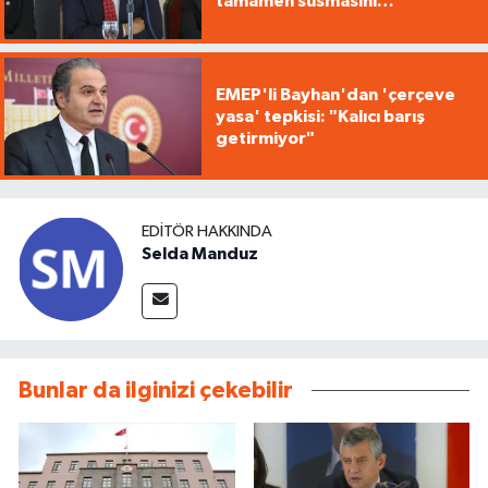
tamamen susmasını
savunuyoruz"
EMEP'li Bayhan'dan 'çerçeve
yasa' tepkisi: "Kalıcı barış
getirmiyor"
EDITÖR HAKKINDA
Selda Manduz
Bunlar da ilginizi çekebilir