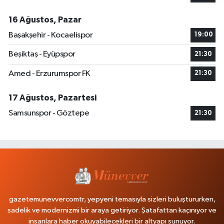
16 Ağustos, Pazar
Başakşehir - Kocaelispor
19:00
Beşiktaş - Eyüpspor
21:30
Amed - Erzurumspor FK
21:30
17 Ağustos, Pazartesi
Samsunspor - Göztepe
21:30
gazetemunevvercomtr, yepyeni temasıyla sizleri buluştururken,
sadelik ve modernizmi bir araya getiriyor. Şatafattan kaçınıyor ve
insanlara haber okuyabilecekleri bir altyapı sunuyor.