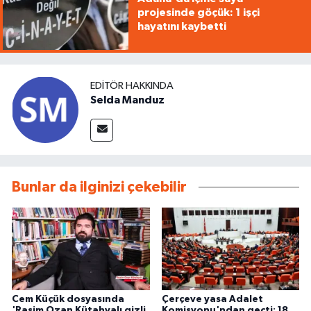
projesinde göçük: 1 işçi
hayatını kaybetti
EDITÖR HAKKINDA
Selda Manduz
Bunlar da ilginizi çekebilir
Cem Küçük dosyasında
Çerçeve yasa Adalet
'Rasim Ozan Kütahyalı gizli
Komisyonu'ndan geçti: 18