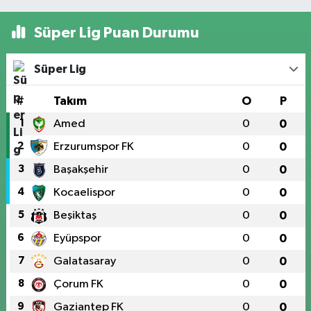
Süper Lig Puan Durumu
Süper Lig
#
Takım
O
P
1
Amed
0
0
2
Erzurumspor FK
0
0
3
Başakşehir
0
0
4
Kocaelispor
0
0
5
Beşiktaş
0
0
6
Eyüpspor
0
0
7
Galatasaray
0
0
8
Çorum FK
0
0
9
Gaziantep FK
0
0