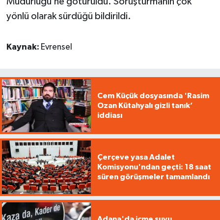
Müdürlüğü’ne götürüldü. Soruşturmanın çok
yönlü olarak sürdüğü bildirildi.
Kaynak:
Evrensel
Cem Küçük dosyasında 'Rasim
Ozan Kütahyalı gizli tanık’
iddiası
Çerçeve yasa Adalet
Komisyonu'ndan geçti: 18 saat
süren görüşmeler tamamlandı
Adana'da içme suyu