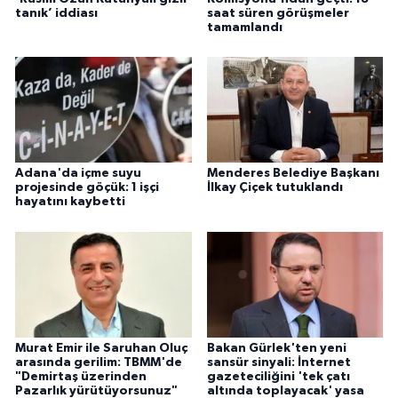
tanık’ iddiası
saat süren görüşmeler
tamamlandı
Adana'da içme suyu
Menderes Belediye Başkanı
projesinde göçük: 1 işçi
İlkay Çiçek tutuklandı
hayatını kaybetti
Murat Emir ile Saruhan Oluç
Bakan Gürlek'ten yeni
arasında gerilim: TBMM'de
sansür sinyali: İnternet
"Demirtaş üzerinden
gazeteciliğini 'tek çatı
Pazarlık yürütüyorsunuz"
altında toplayacak' yasa