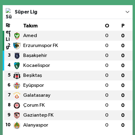
Süper Lig
#
Takım
O
P
1
Amed
0
0
2
Erzurumspor FK
0
0
3
Başakşehir
0
0
4
Kocaelispor
0
0
5
Beşiktaş
0
0
6
Eyüpspor
0
0
7
Galatasaray
0
0
8
Çorum FK
0
0
9
Gaziantep FK
0
0
10
Alanyaspor
0
0