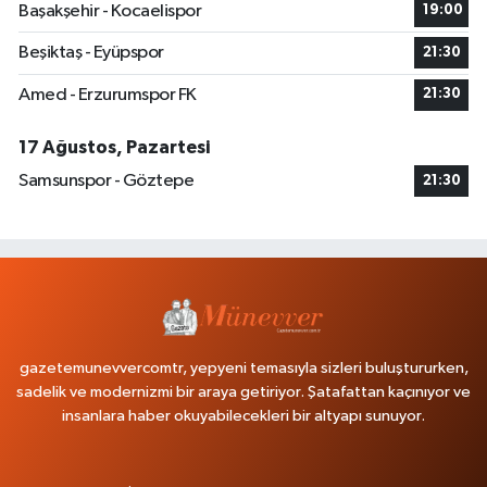
Başakşehir - Kocaelispor
19:00
Beşiktaş - Eyüpspor
21:30
Amed - Erzurumspor FK
21:30
17 Ağustos, Pazartesi
Samsunspor - Göztepe
21:30
gazetemunevvercomtr, yepyeni temasıyla sizleri buluştururken,
sadelik ve modernizmi bir araya getiriyor. Şatafattan kaçınıyor ve
insanlara haber okuyabilecekleri bir altyapı sunuyor.