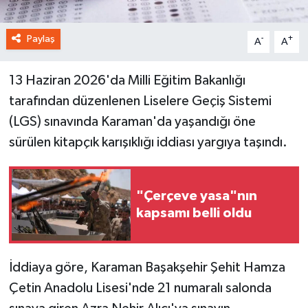
Paylaş
-
+
A
A
13 Haziran 2026'da Milli Eğitim Bakanlığı
tarafından düzenlenen Liselere Geçiş Sistemi
(LGS) sınavında Karaman'da yaşandığı öne
sürülen kitapçık karışıklığı iddiası yargıya taşındı.
"Çerçeve yasa"nın
kapsamı belli oldu
İddiaya göre, Karaman Başakşehir Şehit Hamza
Çetin Anadolu Lisesi'nde 21 numaralı salonda