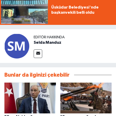
Üsküdar Belediyesi'nde
başkanvekili belli oldu
EDITÖR HAKKINDA
Selda Manduz
Bunlar da ilginizi çekebilir