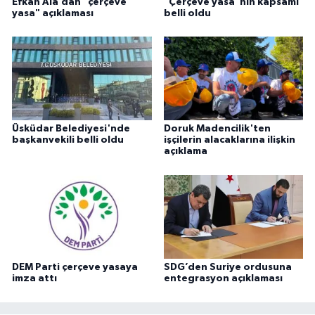
Efkan Ala’dan "çerçeve
"Çerçeve yasa"nın kapsamı
yasa" açıklaması
belli oldu
Üsküdar Belediyesi'nde
Doruk Madencilik'ten
başkanvekili belli oldu
işçilerin alacaklarına ilişkin
açıklama
DEM Parti çerçeve yasaya
SDG’den Suriye ordusuna
imza attı
entegrasyon açıklaması