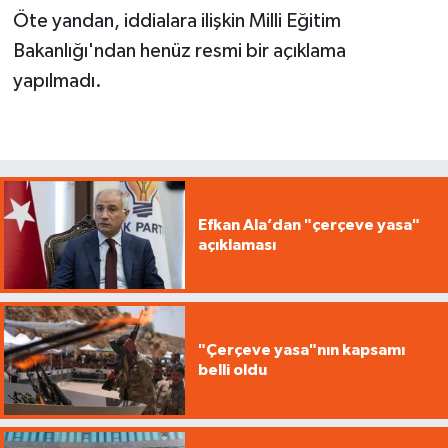
Öte yandan, iddialara ilişkin Milli Eğitim
Bakanlığı'ndan henüz resmi bir açıklama
yapılmadı.
Efkan Ala’dan "çerçeve yasa"
açıklaması
"Çerçeve yasa"nın kapsamı
belli oldu