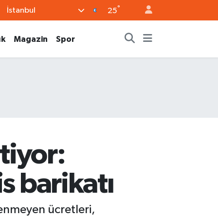
°
İstanbul
25
ık
Magazin
Spor
tiyor:
s barikatı
denmeyen ücretleri,