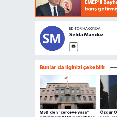
EMEP'li Bayha
barış getirm
EDITÖR HAKKINDA
Selda Manduz
Bunlar da ilginizi çekebilir
MSB'den "çerçeve yasa”
Özgür Ö