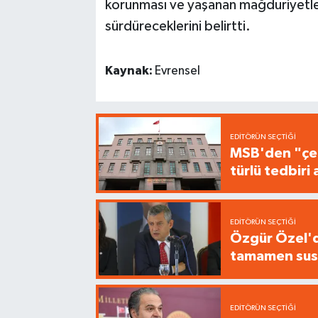
korunması ve yaşanan mağduriyetleri
sürdüreceklerini belirtti.
Kaynak:
Evrensel
EDITÖRÜN SEÇTIĞI
MSB'den "çer
türlü tedbir
EDITÖRÜN SEÇTIĞI
Özgür Özel'de
tamamen sus
EDITÖRÜN SEÇTIĞI