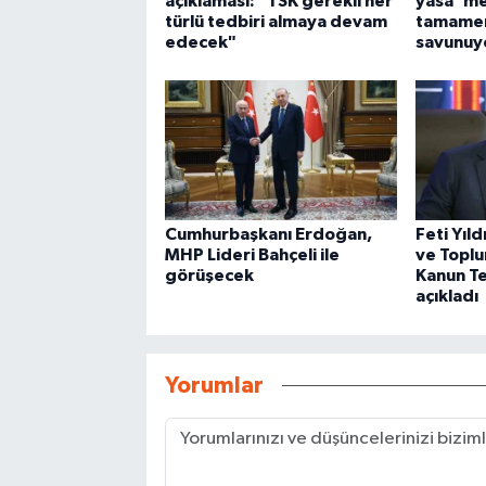
açıklaması: "TSK gerekli her
yasa' mes
türlü tedbiri almaya devam
tamamen
edecek"
savunuy
Cumhurbaşkanı Erdoğan,
Feti Yıld
MHP Lideri Bahçeli ile
ve Topl
görüşecek
Kanun Tek
açıkladı
Yorumlar