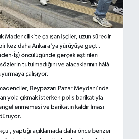
 Madencilik'te çalışan işçiler, uzun süredir
bir kez daha Ankara'ya yürüyüşe geçti.
aden-İş) öncülüğünde gerçekleştirilen
sözlerin tutulmadığını ve alacaklarının hâlâ
uyurmaya çalışıyor.
madenciler, Beypazarı Pazar Meydanı'nda
an yola çıkmak isterken polis barikatıyla
ın engellenmemesi ve barikatın kaldırılması
rdürüyor.
kçul, yaptığı açıklamada daha önce benzer