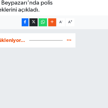
. Beypazarı'nda polis
klerini açıkladı.
-
+
A
A
ükleniyor...