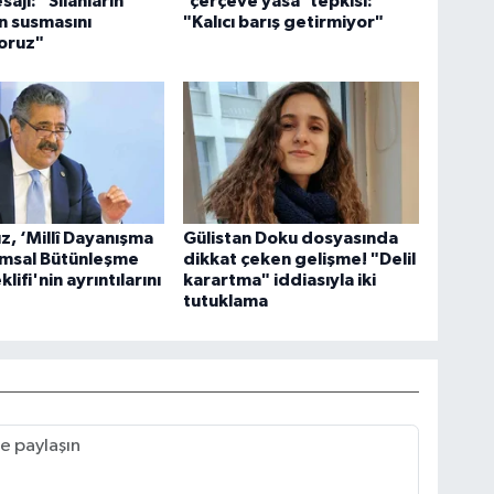
ajı: "Silahların
'çerçeve yasa' tepkisi:
 susmasını
"Kalıcı barış getirmiyor"
oruz"
ız, ‘Millî Dayanışma
Gülistan Doku dosyasında
umsal Bütünleşme
dikkat çeken gelişme! "Delil
lifi'nin ayrıntılarını
karartma" iddiasıyla iki
tutuklama