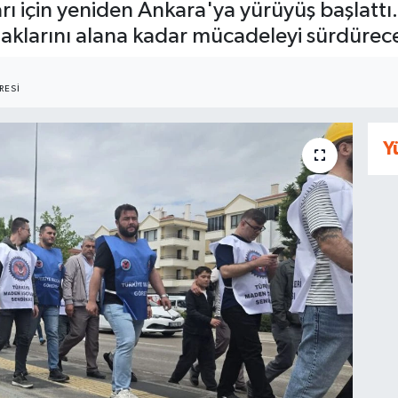
arı için yeniden Ankara'ya yürüyüş başlattı
, haklarını alana kadar mücadeleyi sürdürece
RESI
Y