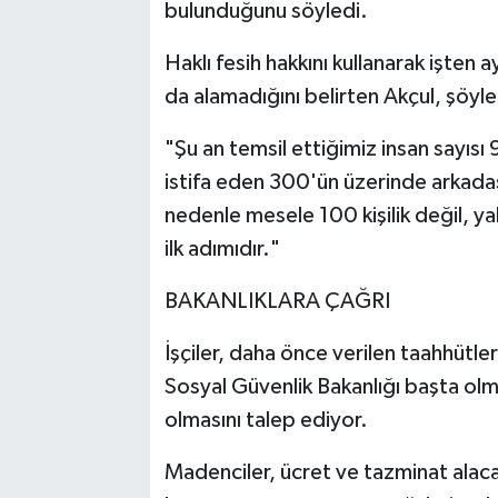
bulunduğunu söyledi.
Haklı fesih hakkını kullanarak işten 
da alamadığını belirten Akçul, şöyl
"Şu an temsil ettiğimiz insan sayısı 
istifa eden 300'ün üzerinde arkadaş
nedenle mesele 100 kişilik değil, y
ilk adımıdır."
BAKANLIKLARA ÇAĞRI
İşçiler, daha önce verilen taahhütler
Sosyal Güvenlik Bakanlığı başta olma
olmasını talep ediyor.
Madenciler, ücret ve tazminat alacak