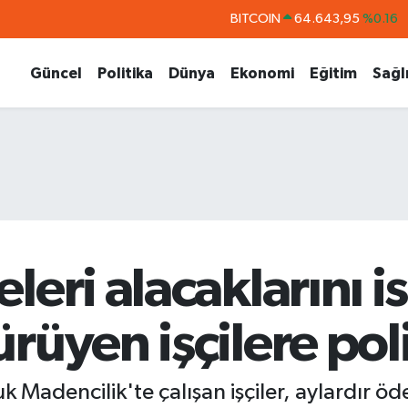
DOLAR
47,6704
%0
EURO
55,0406
%-0.08
Güncel
Politika
Dünya
Ekonomi
Eğitim
Sağl
STERLİN
64,2143
%0
GRAM ALTIN
6500.87
%0.12
BİST100
13.799
%70
BITCOIN
64.643,95
%0.16
eri alacaklarını is
rüyen işçilere poli
k Madencilik'te çalışan işçiler, aylardır ö