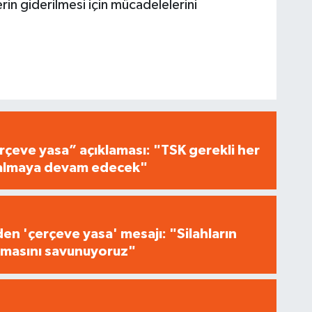
n giderilmesi için mücadelelerini
çeve yasa” açıklaması: "TSK gerekli her
i almaya devam edecek"
n 'çerçeve yasa' mesajı: "Silahların
masını savunuyoruz"