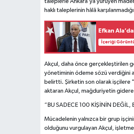
taleplerle Ankara'ya yürüyen madenci
haklı taleplerinin hâlâ karşılanmadığı
Efkan Ala’da
İçeriği Görünt
Akçul, daha önce gerçekleştirilen gö
yönetiminin ödeme sözü verdiğini an
belirtti. Şirketin son olarak işçile
aktaran Akçul, mağduriyetin gidere
“BU SADECE 100 KİŞİNİN DEĞİL,
Mücadelenin yalnızca bir grup işçin
olduğunu vurgulayan Akçul, işletmede