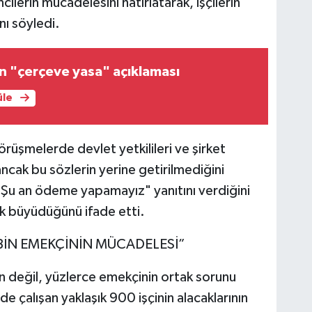
lerin mücadelesini hatırlatarak, işçilerin
nı söyledi.
n "çerçeve yasa" açıklaması
üle
rüşmelerde devlet yetkilileri ve şirket
cak bu sözlerin yerine getirilmediğini
re "Şu an ödeme yapamayız" yanıtını verdiğini
k büyüdüğünü ifade etti.
 BİN EMEKÇİNİN MÜCADELESİ”
in değil, yüzlerce emekçinin ortak sorunu
 çalışan yaklaşık 900 işçinin alacaklarının