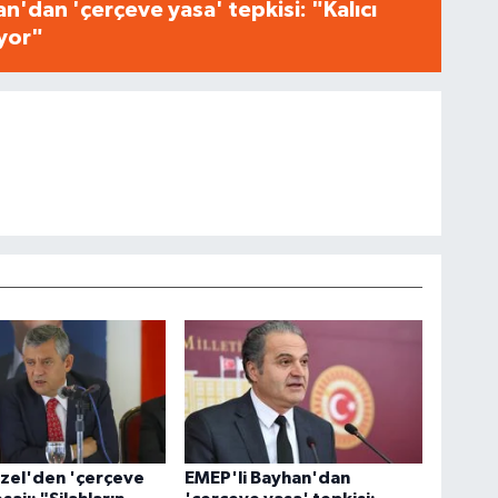
n'dan 'çerçeve yasa' tepkisi: "Kalıcı
iyor"
zel'den 'çerçeve
EMEP'li Bayhan'dan