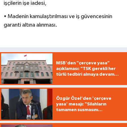
işçilerin işe iadesi,
• Madenin kamulaştırılması ve iş güvencesinin
garanti altına alınması.
MSB'den "çerçeve yasa”
açıklaması: "TSK gerekli her
türlü tedbiri almaya devam
edecek"
Özgür Özel'den 'çerçeve
yasa' mesajı: "Silahların
tamamen susmasını
savunuyoruz"