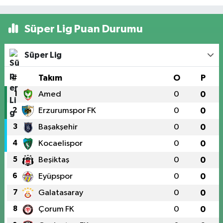
Süper Lig Puan Durumu
Süper Lig
#
Takım
O
P
1
Amed
0
0
2
Erzurumspor FK
0
0
3
Başakşehir
0
0
4
Kocaelispor
0
0
5
Beşiktaş
0
0
6
Eyüpspor
0
0
7
Galatasaray
0
0
8
Çorum FK
0
0