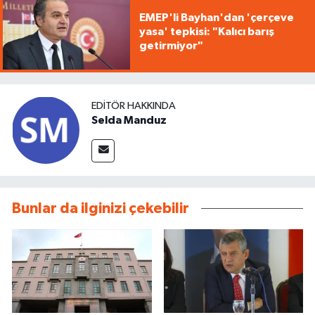
EMEP'li Bayhan'dan 'çerçeve
yasa' tepkisi: "Kalıcı barış
getirmiyor"
EDITÖR HAKKINDA
Selda Manduz
Bunlar da ilginizi çekebilir