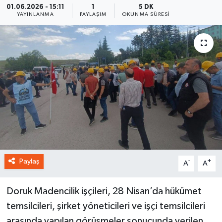
01.06.2026 - 15:11
1
5 DK
YAYINLANMA
PAYLAŞIM
OKUNMA SÜRESI
Paylaş
-
+
A
A
Doruk Madencilik işçileri, 28 Nisan’da hükümet
temsilcileri, şirket yöneticileri ve işçi temsilcileri
arasında yapılan görüşmeler sonucunda verilen