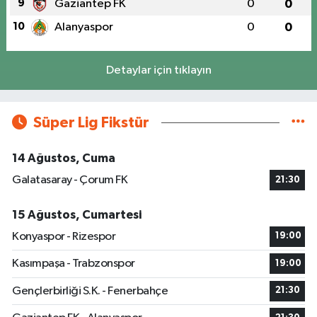
9
Gaziantep FK
0
0
10
Alanyaspor
0
0
Detaylar için tıklayın
Süper Lig Fikstür
14 Ağustos, Cuma
Galatasaray - Çorum FK
21:30
15 Ağustos, Cumartesi
Konyaspor - Rizespor
19:00
Kasımpaşa - Trabzonspor
19:00
Gençlerbirliği S.K. - Fenerbahçe
21:30