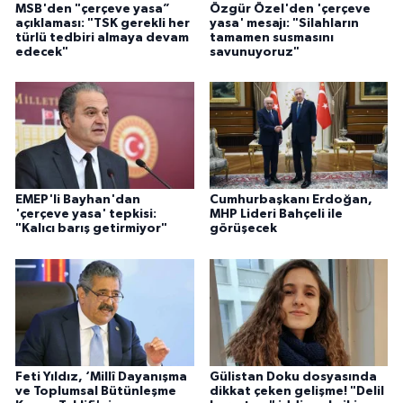
MSB'den "çerçeve yasa”
Özgür Özel'den 'çerçeve
açıklaması: "TSK gerekli her
yasa' mesajı: "Silahların
türlü tedbiri almaya devam
tamamen susmasını
edecek"
savunuyoruz"
EMEP'li Bayhan'dan
Cumhurbaşkanı Erdoğan,
'çerçeve yasa' tepkisi:
MHP Lideri Bahçeli ile
"Kalıcı barış getirmiyor"
görüşecek
Feti Yıldız, ‘Millî Dayanışma
Gülistan Doku dosyasında
ve Toplumsal Bütünleşme
dikkat çeken gelişme! "Delil