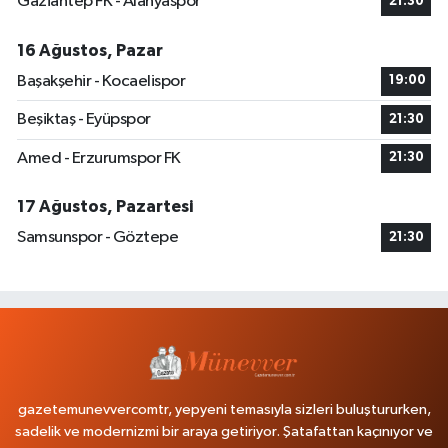
Gaziantep FK - Alanyaspor
21:30
16 Ağustos, Pazar
Başakşehir - Kocaelispor
19:00
Beşiktaş - Eyüpspor
21:30
Amed - Erzurumspor FK
21:30
17 Ağustos, Pazartesi
Samsunspor - Göztepe
21:30
gazetemunevvercomtr, yepyeni temasıyla sizleri buluştururken,
sadelik ve modernizmi bir araya getiriyor. Şatafattan kaçınıyor ve