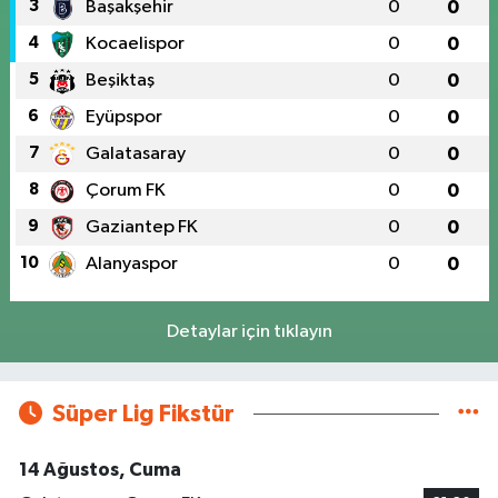
3
Başakşehir
0
0
4
Kocaelispor
0
0
5
Beşiktaş
0
0
6
Eyüpspor
0
0
7
Galatasaray
0
0
8
Çorum FK
0
0
9
Gaziantep FK
0
0
10
Alanyaspor
0
0
Detaylar için tıklayın
Süper Lig Fikstür
14 Ağustos, Cuma