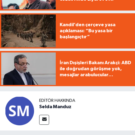
Kandil’den çerçeve yasa
açıklaması: “Bu yasa bir
başlangıçtır”
İran Dışişleri Bakanı Arakçi: ABD
ile doğrudan görüşme yok,
mesajlar arabulucular
üzerinden iletiliyor
EDITÖR HAKKINDA
Selda Manduz