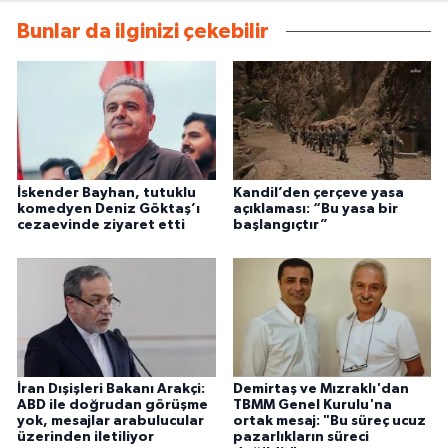
Bunlar da ilginizi çekebilir
İskender Bayhan, tutuklu
Kandil’den çerçeve yasa
komedyen Deniz Göktaş’ı
açıklaması: “Bu yasa bir
cezaevinde ziyaret etti
başlangıçtır”
İran Dışişleri Bakanı Arakçi:
Demirtaş ve Mızraklı'dan
ABD ile doğrudan görüşme
TBMM Genel Kurulu'na
yok, mesajlar arabulucular
ortak mesaj: "Bu süreç ucuz
üzerinden iletiliyor
pazarlıkların süreci