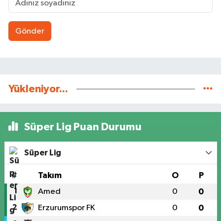
Gönder
Yükleniyor...
Süper Lig Puan Durumu
Süper Lig
#
Takım
O
P
1
Amed
0
0
2
Erzurumspor FK
0
0