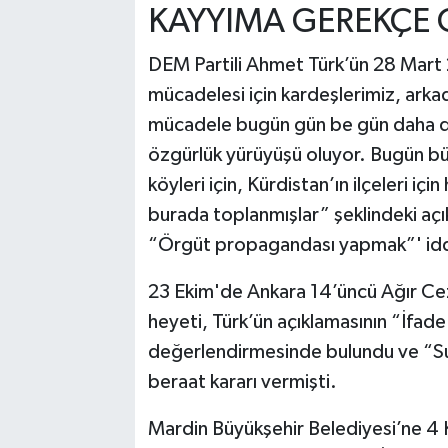
KAYYIMA GEREKÇE
DEM Partili Ahmet Türk’ün 28 Mart 2
mücadelesi için kardeşlerimiz, arka
mücadele bugün gün be gün daha d
özgürlük yürüyüşü oluyor. Bugün bütü
köyleri için, Kürdistan’ın ilçeleri iç
burada toplanmışlar” şeklindeki açı
“Örgüt propagandası yapmak”' iddia
23 Ekim'de Ankara 14’üncü Ağır 
heyeti, Türk’ün açıklamasının “İfa
değerlendirmesinde bulundu ve “Su
beraat kararı vermişti.
Mardin Büyükşehir Belediyesi’ne 4