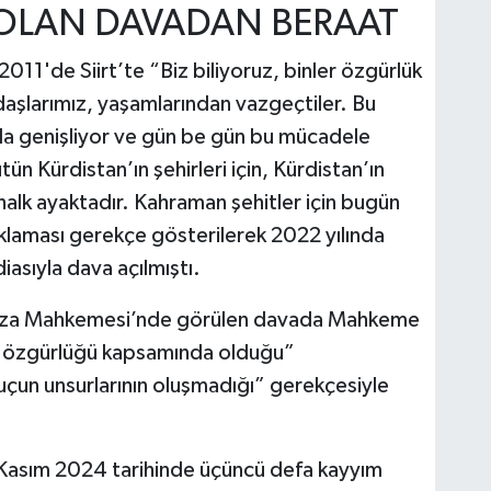
 OLAN DAVADAN BERAAT
011'de Siirt’te “Biz biliyoruz, binler özgürlük
daşlarımız, yaşamlarından vazgeçtiler. Bu
a genişliyor ve gün be gün bu mücadele
n Kürdistan’ın şehirleri için, Kürdistan’ın
in halk ayaktadır. Kahraman şehitler için bugün
klaması gerekçe gösterilerek 2022 yılında
sıyla dava açılmıştı.
Ceza Mahkemesi’nde görülen davada Mahkeme
de özgürlüğü kapsamında olduğu”
çun unsurlarının oluşmadığı” gerekçesiyle
 Kasım 2024 tarihinde üçüncü defa kayyım