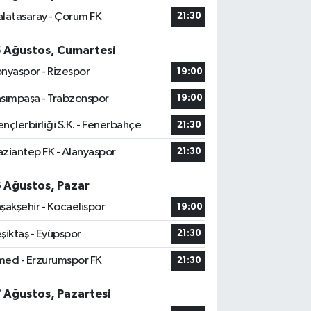
latasaray - Çorum FK
21:30
5 Ağustos, Cumartesi
nyaspor - Rizespor
19:00
sımpaşa - Trabzonspor
19:00
nçlerbirliği S.K. - Fenerbahçe
21:30
ziantep FK - Alanyaspor
21:30
6 Ağustos, Pazar
şakşehir - Kocaelispor
19:00
şiktaş - Eyüpspor
21:30
ed - Erzurumspor FK
21:30
7 Ağustos, Pazartesi