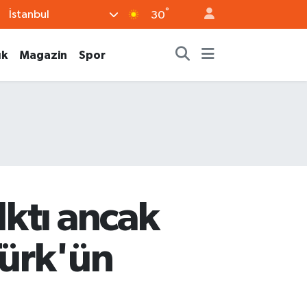
°
İstanbul
30
ık
Magazin
Spor
ktı ancak
Türk'ün