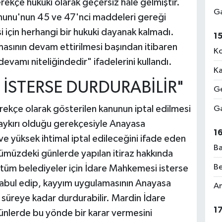
rekçe hukuki olarak geçersiz hale gelmiştir.
Ga
nunu'nun 45 ve 47'nci maddeleri gereği
 için herhangi bir hukuki dayanak kalmadı.
1
sının devam ettirilmesi başından itibaren
Ko
vamı niteliğindedir" ifadelerini kullandı.
Ka
İSTERSE DURDURABİLİR"
Ge
ekçe olarak gösterilen kanunun iptal edilmesi
Ga
ykırı olduğu gerekçesiyle Anayasa
1
ve yüksek ihtimal iptal edileceğini ifade eden
Ba
müzdeki günlerde yapılan itiraz hakkında
Be
 tüm belediyeler için İdare Mahkemesi isterse
 kabul edip, kayyım uygulamasının Anayasa
Am
 süreye kadar durdurabilir. Mardin İdare
1
lerde bu yönde bir karar vermesini