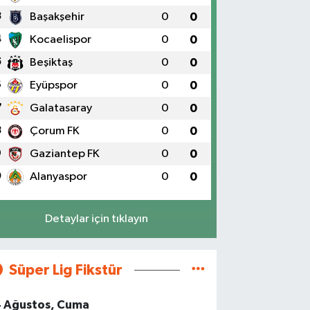
3
Başakşehir
0
0
4
Kocaelispor
0
0
5
Beşiktaş
0
0
6
Eyüpspor
0
0
7
Galatasaray
0
0
8
Çorum FK
0
0
9
Gaziantep FK
0
0
0
Alanyaspor
0
0
Detaylar için tıklayın
Süper Lig Fikstür
4 Ağustos, Cuma