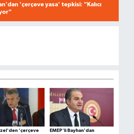
n'dan 'çerçeve yasa' tepkisi: "Kalıcı
iyor"
zel'den 'çerçeve
EMEP'li Bayhan'dan