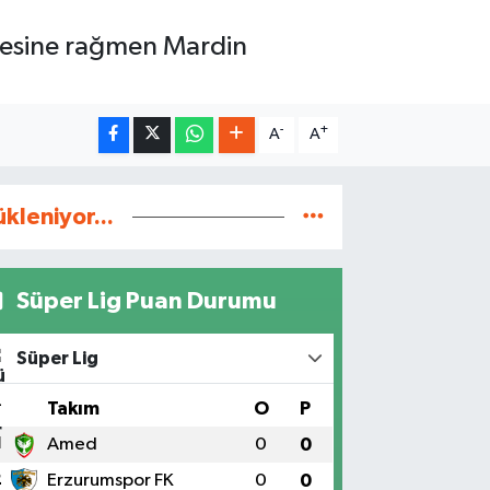
mesine rağmen Mardin
-
+
A
A
ükleniyor...
Süper Lig Puan Durumu
Süper Lig
#
Takım
O
P
1
Amed
0
0
2
Erzurumspor FK
0
0