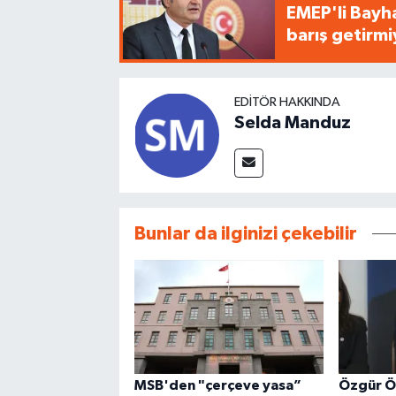
EMEP'li Bayha
barış getirm
EDITÖR HAKKINDA
Selda Manduz
Bunlar da ilginizi çekebilir
MSB'den "çerçeve yasa”
Özgür Ö