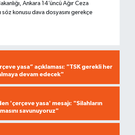
Bakanlığı, Ankara 14’üncü Ağır Ceza
ı söz konusu dava dosyasını gerekçe
çeve yasa” açıklaması: "TSK gerekli her
i almaya devam edecek"
n 'çerçeve yasa' mesajı: "Silahların
masını savunuyoruz"