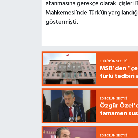
atanmasına gerekçe olarak İçişleri 
Mahkemesi’nde Türk’ün yargılandığ
göstermişti.
EDITÖRÜN SEÇTIĞI
MSB'den "çer
türlü tedbir
EDITÖRÜN SEÇTIĞI
Özgür Özel'de
tamamen sus
EDITÖRÜN SEÇTIĞI