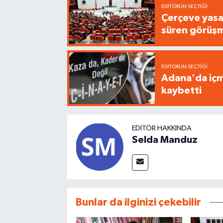
EDITÖRÜN SEÇTIĞI
Çerçeve yasa
süren görüş
EDITÖRÜN SEÇTIĞI
Adana'da içme
kaybetti
EDITÖR HAKKINDA
Selda Manduz
Bunlar da ilginizi çekebilir