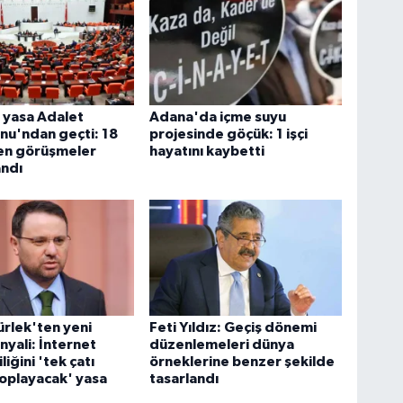
 yasa Adalet
Adana'da içme suyu
nu'ndan geçti: 18
projesinde göçük: 1 işçi
ren görüşmeler
hayatını kaybetti
ndı
rlek'ten yeni
Feti Yıldız: Geçiş dönemi
nyali: İnternet
düzenlemeleri dünya
iğini 'tek çatı
örneklerine benzer şekilde
toplayacak' yasa
tasarlandı