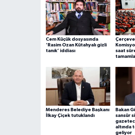
Cem Küçük dosyasında
Çerçeve
'Rasim Ozan Kütahyalı gizli
Komisyo
tanık’ iddiası
saat sü
tamamla
Menderes Belediye Başkanı
Bakan Gü
İlkay Çiçek tutuklandı
sansür si
gazetecil
altında 
geliyor