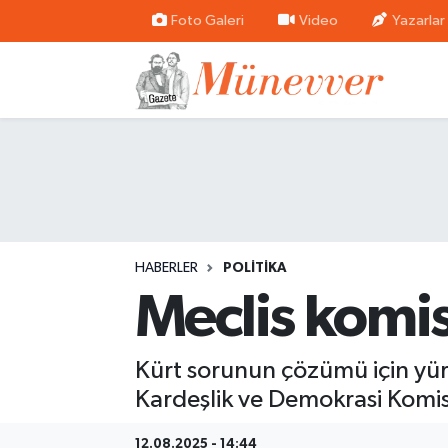
Foto Galeri
Video
Yazarlar
Güncel
Nöbetçi Eczaneler
Politika
Hava Durumu
Dünya
Trafik Durumu
Ekonomi
Süper Lig Puan Durumu ve Fikstür
HABERLER
POLITIKA
Eğitim
Tüm Manşetler
Meclis komi
Sağlık
Son Dakika Haberleri
Kürt sorunun çözümü için yür
Magazin
Haber Arşivi
Kardeşlik ve Demokrasi Komi
Spor
12.08.2025 - 14:44