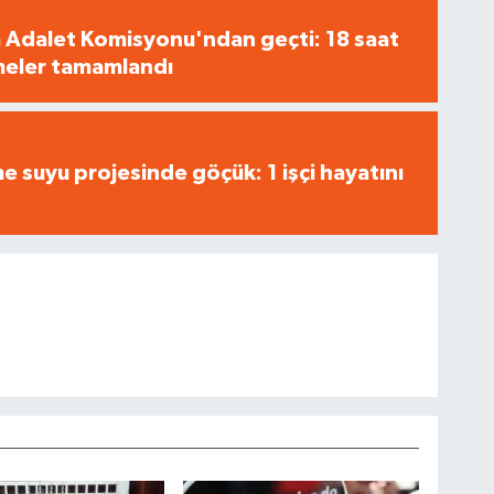
 Adalet Komisyonu'ndan geçti: 18 saat
meler tamamlandı
 suyu projesinde göçük: 1 işçi hayatını