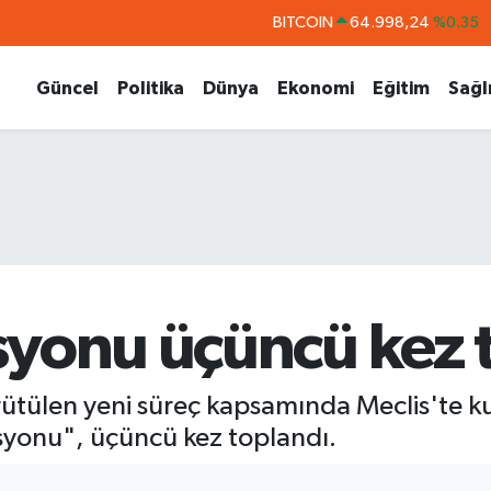
DOLAR
47,7436
%0.18
EURO
55,2510
%0.32
Güncel
Politika
Dünya
Ekonomi
Eğitim
Sağl
STERLİN
64,4811
%0.38
GRAM ALTIN
6660.55
%0.03
BİST100
13.779
%-14
syonu üçüncü kez 
ütülen yeni süreç kapsamında Meclis'te ku
syonu", üçüncü kez toplandı.