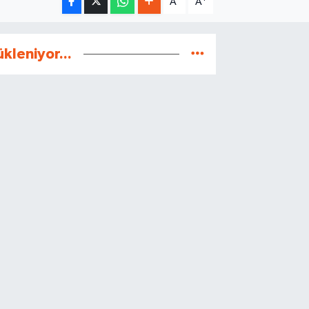
A
A
ükleniyor...