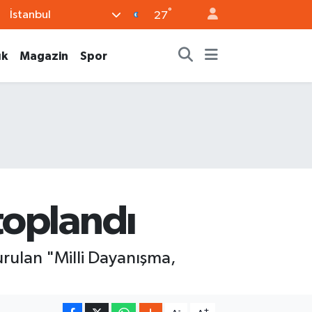
°
İstanbul
27
ık
Magazin
Spor
toplandı
rulan "Milli Dayanışma,
-
+