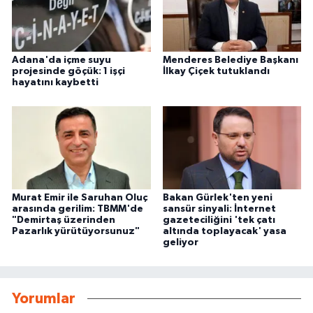
Adana'da içme suyu
Menderes Belediye Başkanı
projesinde göçük: 1 işçi
İlkay Çiçek tutuklandı
hayatını kaybetti
Murat Emir ile Saruhan Oluç
Bakan Gürlek'ten yeni
arasında gerilim: TBMM'de
sansür sinyali: İnternet
"Demirtaş üzerinden
gazeteciliğini 'tek çatı
Pazarlık yürütüyorsunuz"
altında toplayacak' yasa
geliyor
Yorumlar