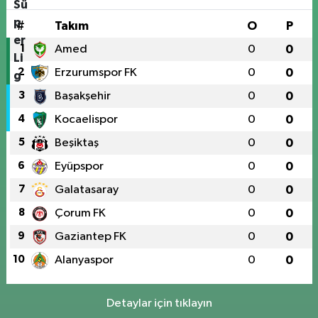
#
Takım
O
P
1
Amed
0
0
2
Erzurumspor FK
0
0
3
Başakşehir
0
0
4
Kocaelispor
0
0
5
Beşiktaş
0
0
6
Eyüpspor
0
0
7
Galatasaray
0
0
8
Çorum FK
0
0
9
Gaziantep FK
0
0
10
Alanyaspor
0
0
Detaylar için tıklayın