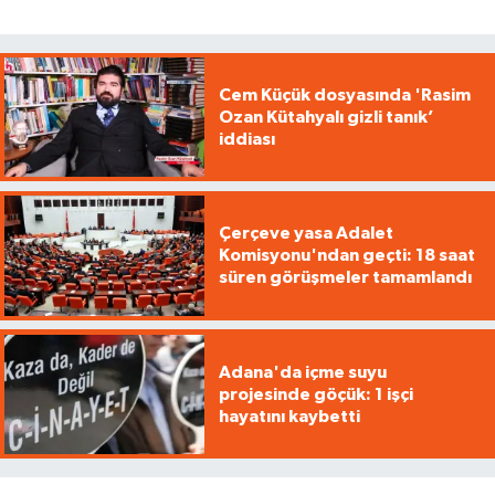
Cem Küçük dosyasında 'Rasim
Ozan Kütahyalı gizli tanık’
iddiası
Çerçeve yasa Adalet
Komisyonu'ndan geçti: 18 saat
süren görüşmeler tamamlandı
Adana'da içme suyu
projesinde göçük: 1 işçi
hayatını kaybetti