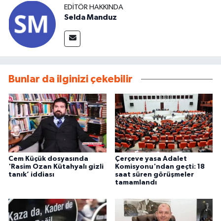
EDITÖR HAKKINDA
Selda Manduz
Bunlar da ilginizi çekebilir
Cem Küçük dosyasında
Çerçeve yasa Adalet
'Rasim Ozan Kütahyalı gizli
Komisyonu'ndan geçti: 18
tanık’ iddiası
saat süren görüşmeler
tamamlandı