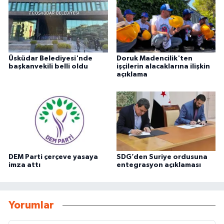
Üsküdar Belediyesi'nde
Doruk Madencilik'ten
başkanvekili belli oldu
işçilerin alacaklarına ilişkin
açıklama
DEM Parti çerçeve yasaya
SDG’den Suriye ordusuna
imza attı
entegrasyon açıklaması
Yorumlar