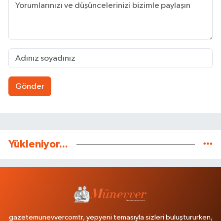
Gönder
Yükleniyor...
gazetemunevvercomtr, yepyeni temasıyla sizleri buluştururken,