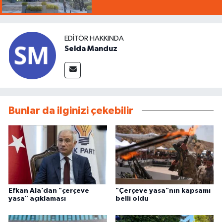
EDITÖR HAKKINDA
Selda Manduz
Bunlar da ilginizi çekebilir
Efkan Ala’dan "çerçeve
"Çerçeve yasa"nın kapsamı
yasa" açıklaması
belli oldu