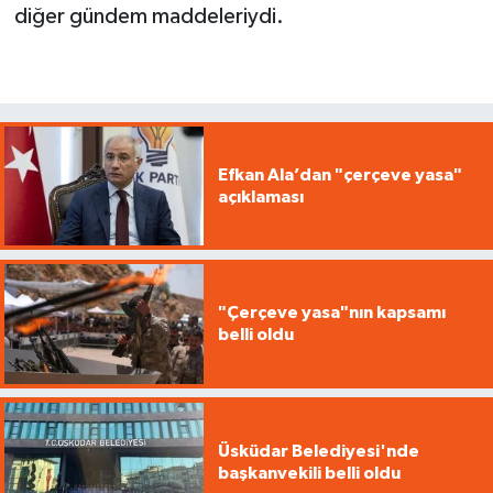
diğer gündem maddeleriydi.
Efkan Ala’dan "çerçeve yasa"
açıklaması
"Çerçeve yasa"nın kapsamı
belli oldu
Üsküdar Belediyesi'nde
başkanvekili belli oldu