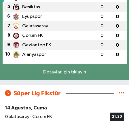
5
Beşiktaş
0
0
6
Eyüpspor
0
0
7
Galatasaray
0
0
8
Çorum FK
0
0
9
Gaziantep FK
0
0
10
Alanyaspor
0
0
Detaylar için tıklayın
Süper Lig Fikstür
14 Ağustos, Cuma
Galatasaray - Çorum FK
21:30