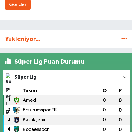
Gönder
Yükleniyor...
Süper Lig Puan Durumu
Süper Lig
#
Takım
O
P
1
Amed
0
0
2
Erzurumspor FK
0
0
3
Başakşehir
0
0
4
Kocaelispor
0
0