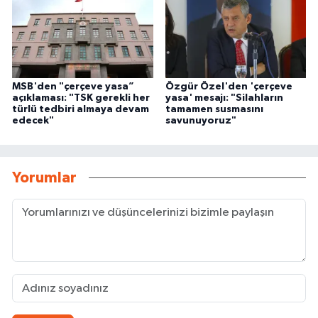
MSB'den "çerçeve yasa”
Özgür Özel'den 'çerçeve
açıklaması: "TSK gerekli her
yasa' mesajı: "Silahların
türlü tedbiri almaya devam
tamamen susmasını
edecek"
savunuyoruz"
Yorumlar