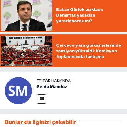
Bakan Gürlek açıkladı:
Demirtaş yasadan
yararlanacak mı?
Çerçeve yasa görüşmelerinde
tansiyon yükseldi: Komisyon
toplantısında tartışma
EDITÖR HAKKINDA
Selda Manduz
Bunlar da ilginizi çekebilir