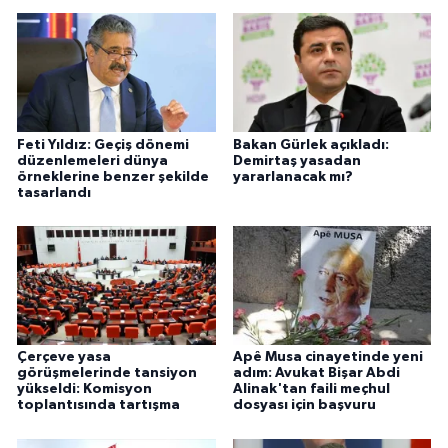
Feti Yıldız: Geçiş dönemi
Bakan Gürlek açıkladı:
düzenlemeleri dünya
Demirtaş yasadan
örneklerine benzer şekilde
yararlanacak mı?
tasarlandı
Çerçeve yasa
Apê Musa cinayetinde yeni
görüşmelerinde tansiyon
adım: Avukat Bişar Abdi
yükseldi: Komisyon
Alinak'tan faili meçhul
toplantısında tartışma
dosyası için başvuru