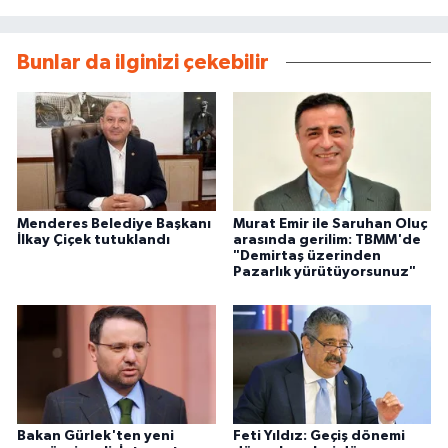
Bunlar da ilginizi çekebilir
Menderes Belediye Başkanı
Murat Emir ile Saruhan Oluç
İlkay Çiçek tutuklandı
arasında gerilim: TBMM'de
"Demirtaş üzerinden
Pazarlık yürütüyorsunuz"
Bakan Gürlek'ten yeni
Feti Yıldız: Geçiş dönemi