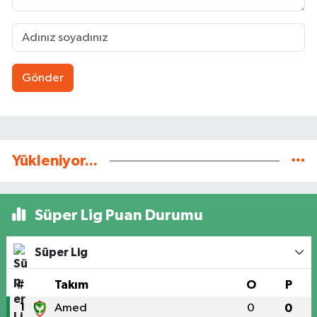
Gönder
Yükleniyor...
Süper Lig Puan Durumu
Süper Lig
#
Takım
O
P
1
Amed
0
0