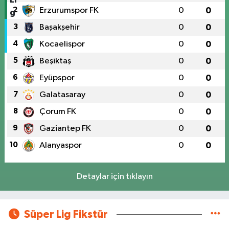
2
Erzurumspor FK
0
0
3
Başakşehir
0
0
4
Kocaelispor
0
0
5
Beşiktaş
0
0
6
Eyüpspor
0
0
7
Galatasaray
0
0
8
Çorum FK
0
0
9
Gaziantep FK
0
0
10
Alanyaspor
0
0
Detaylar için tıklayın
Süper Lig Fikstür