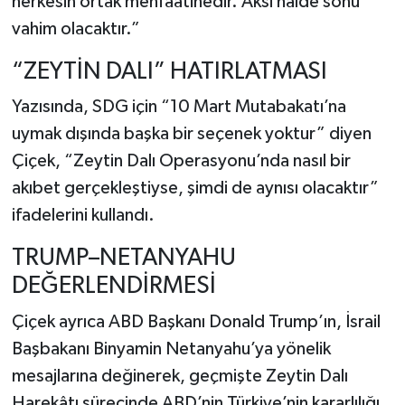
herkesin ortak menfaatinedir. Aksi hâlde sonu
vahim olacaktır.”
“ZEYTİN DALI” HATIRLATMASI
Yazısında, SDG için “10 Mart Mutabakatı’na
uymak dışında başka bir seçenek yoktur” diyen
Çiçek, “Zeytin Dalı Operasyonu’nda nasıl bir
akıbet gerçekleştiyse, şimdi de aynısı olacaktır”
ifadelerini kullandı.
TRUMP–NETANYAHU
DEĞERLENDİRMESİ
Çiçek ayrıca ABD Başkanı Donald Trump’ın, İsrail
Başbakanı Binyamin Netanyahu’ya yönelik
mesajlarına değinerek, geçmişte Zeytin Dalı
Harekâtı sürecinde ABD’nin Türkiye’nin kararlılığı