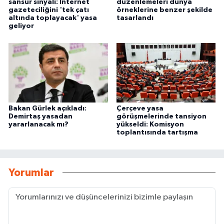
sansür sinyali: İnternet
düzenlemeleri dünya
gazeteciliğini 'tek çatı
örneklerine benzer şekilde
altında toplayacak' yasa
tasarlandı
geliyor
Bakan Gürlek açıkladı:
Çerçeve yasa
Demirtaş yasadan
görüşmelerinde tansiyon
yararlanacak mı?
yükseldi: Komisyon
toplantısında tartışma
Yorumlar