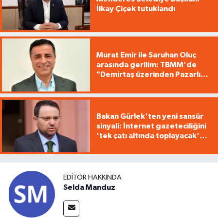
İlkay Çiçek tutuklandı
Murat Emir ile Saruhan Oluç
arasında gerilim: TBMM'de
"Demirtaş üzerinden Pazarlık
yürütüyorsunuz"
Bakan Gürlek'ten yeni sansür
sinyali: İnternet gazeteciliğini
'tek çatı altında toplayacak'
yasa geliyor
EDITÖR HAKKINDA
Selda Manduz