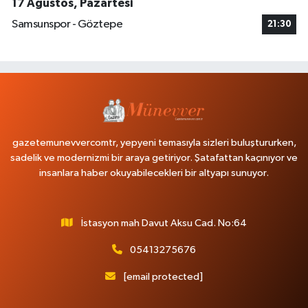
17 Ağustos, Pazartesi
Samsunspor - Göztepe
21:30
gazetemunevvercomtr, yepyeni temasıyla sizleri buluştururken,
sadelik ve modernizmi bir araya getiriyor. Şatafattan kaçınıyor ve
insanlara haber okuyabilecekleri bir altyapı sunuyor.
İstasyon mah Davut Aksu Cad. No:64
05413275676
[email protected]