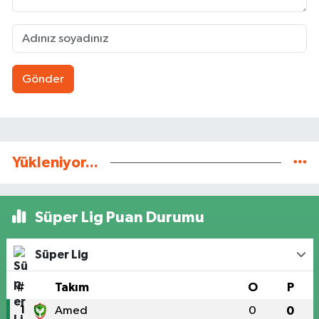
Gönder
Yükleniyor...
Süper Lig Puan Durumu
Süper Lig
#
Takım
O
P
1
Amed
0
0