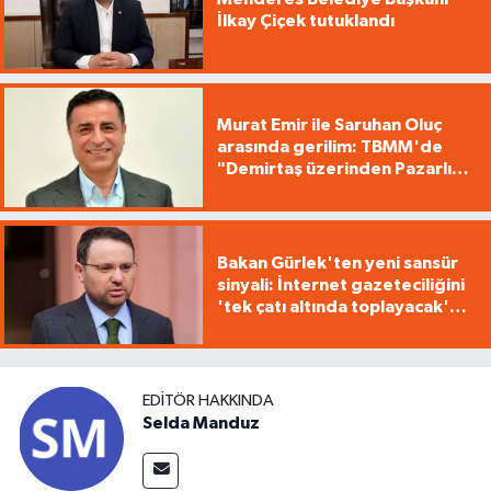
İlkay Çiçek tutuklandı
Murat Emir ile Saruhan Oluç
arasında gerilim: TBMM'de
"Demirtaş üzerinden Pazarlık
yürütüyorsunuz"
Bakan Gürlek'ten yeni sansür
sinyali: İnternet gazeteciliğini
'tek çatı altında toplayacak'
yasa geliyor
EDITÖR HAKKINDA
Selda Manduz