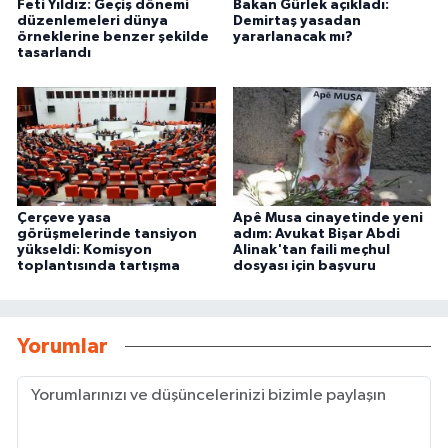
Feti Yıldız: Geçiş dönemi
Bakan Gürlek açıkladı:
düzenlemeleri dünya
Demirtaş yasadan
örneklerine benzer şekilde
yararlanacak mı?
tasarlandı
Çerçeve yasa
Apê Musa cinayetinde yeni
görüşmelerinde tansiyon
adım: Avukat Bişar Abdi
yükseldi: Komisyon
Alinak'tan faili meçhul
toplantısında tartışma
dosyası için başvuru
Yorumlar