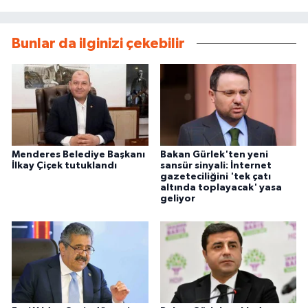
Bunlar da ilginizi çekebilir
Menderes Belediye Başkanı
Bakan Gürlek'ten yeni
İlkay Çiçek tutuklandı
sansür sinyali: İnternet
gazeteciliğini 'tek çatı
altında toplayacak' yasa
geliyor