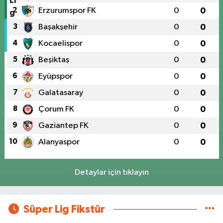
2
Erzurumspor FK
0
0
3
Başakşehir
0
0
4
Kocaelispor
0
0
5
Beşiktaş
0
0
6
Eyüpspor
0
0
7
Galatasaray
0
0
8
Çorum FK
0
0
9
Gaziantep FK
0
0
10
Alanyaspor
0
0
Detaylar için tıklayın
Süper Lig Fikstür