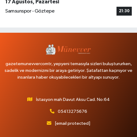
17 Ağustos, Pazartesi
Samsunspor - Göztepe
21:30
gazetemunevvercomtr, yepyeni temasıyla sizleri buluştururken,
sadelik ve modernizmi bir araya getiriyor. Şatafattan kaçınıyor ve
insanlara haber okuyabilecekleri bir altyapı sunuyor.
İstasyon mah Davut Aksu Cad. No:64
05413275676
[email protected]