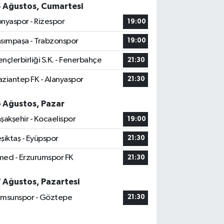
5 Ağustos, Cumartesi
nyaspor - Rizespor
19:00
sımpaşa - Trabzonspor
19:00
nçlerbirliği S.K. - Fenerbahçe
21:30
ziantep FK - Alanyaspor
21:30
6 Ağustos, Pazar
şakşehir - Kocaelispor
19:00
şiktaş - Eyüpspor
21:30
ed - Erzurumspor FK
21:30
7 Ağustos, Pazartesi
msunspor - Göztepe
21:30