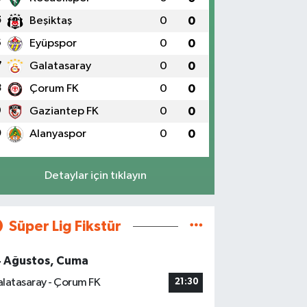
5
Beşiktaş
0
0
6
Eyüpspor
0
0
7
Galatasaray
0
0
8
Çorum FK
0
0
9
Gaziantep FK
0
0
0
Alanyaspor
0
0
Detaylar için tıklayın
Süper Lig Fikstür
4 Ağustos, Cuma
latasaray - Çorum FK
21:30