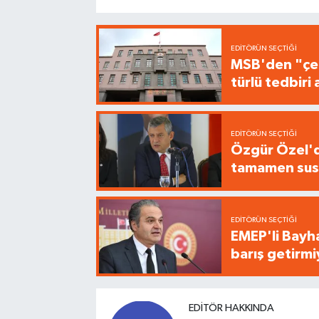
EDITÖRÜN SEÇTIĞI
MSB'den "çer
türlü tedbir
EDITÖRÜN SEÇTIĞI
Özgür Özel'de
tamamen sus
EDITÖRÜN SEÇTIĞI
EMEP'li Bayha
barış getirm
EDITÖR HAKKINDA