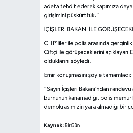
adeta tehdit ederek kapımıza dayan
girişimini püskürttük.”
İÇİŞLERİ BAKANI İLE GÖRÜŞECEK
CHP’liler ile polis arasında gerginli
Çiftçi ile görüşeceklerini açıklayan
olduklarını söyledi.
Emir konuşmasını şöyle tamamladı:
“Sayın İçişleri Bakanı’ndan randevu
burnunun kanamadığı, polis memurlar
demokrasimizin yara almadığı bir ç
Kaynak:
BirGün