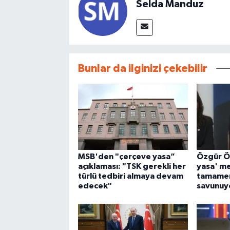
Selda Manduz
Bunlar da ilginizi çekebilir
MSB'den "çerçeve yasa”
Özgür Ö
açıklaması: "TSK gerekli her
yasa' mes
türlü tedbiri almaya devam
tamamen
edecek"
savunuy