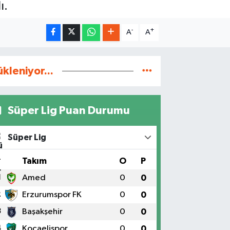
ı.
-
+
A
A
ükleniyor...
Süper Lig Puan Durumu
Süper Lig
#
Takım
O
P
1
Amed
0
0
2
Erzurumspor FK
0
0
3
Başakşehir
0
0
4
Kocaelispor
0
0