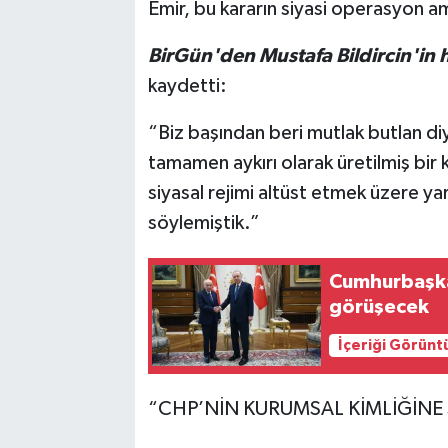
Emir, bu kararın siyasi operasyon ama
BirGün'den Mustafa Bildircin'in 
kaydetti:
“Biz başından beri mutlak butlan diye
tamamen aykırı olarak üretilmiş bir
siyasal rejimi altüst etmek üzere ya
söylemiştik.”
Cumhurbaşkan
görüşecek
İçeriği Görünt
“CHP’NİN KURUMSAL KİMLİĞİNE 