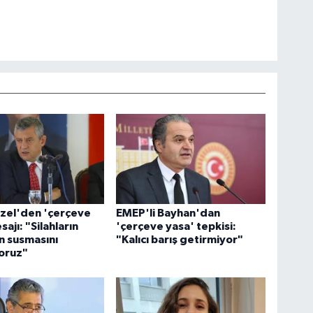
zel'den 'çerçeve
EMEP'li Bayhan'dan
ajı: "Silahların
'çerçeve yasa' tepkisi:
 susmasını
"Kalıcı barış getirmiyor"
oruz"