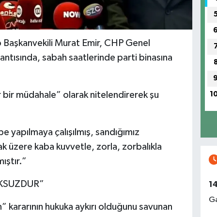
p Başkanvekili Murat Emir, CHP Genel
ntısında, sabah saatlerinde parti binasına
 bir müdahale” olarak nitelendirerek şu
1
e yapılmaya çalışılmış, sandığımız
k üzere kaba kuvvetle, zorla, zorbalıkla
ıştır.”
KSUZDUR”
1
Ga
n” kararının hukuka aykırı olduğunu savunan