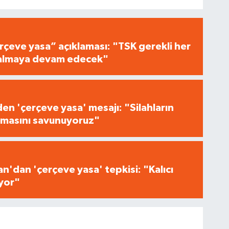
çeve yasa” açıklaması: "TSK gerekli her
i almaya devam edecek"
n 'çerçeve yasa' mesajı: "Silahların
masını savunuyoruz"
n'dan 'çerçeve yasa' tepkisi: "Kalıcı
iyor"