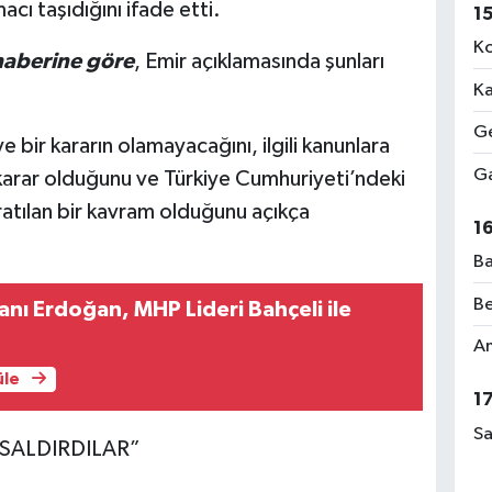
cı taşıdığını ifade etti.
1
Ko
haberine göre
, Emir açıklamasında şunları
Ka
Ge
 bir kararın olamayacağını, ilgili kanunlara
Ga
 karar olduğunu ve Türkiye Cumhuriyeti’ndeki
ratılan bir kavram olduğunu açıkça
1
Ba
Be
ı Erdoğan, MHP Lideri Bahçeli ile
Am
üle
1
Sa
SALDIRDILAR”