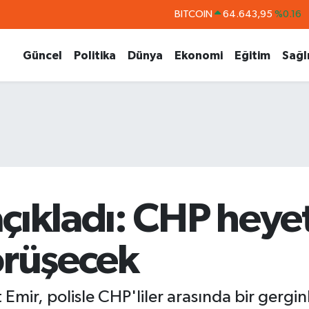
DOLAR
47,6006
%0.06
EURO
55,0250
%0.02
Güncel
Politika
Dünya
Ekonomi
Eğitim
Sağl
STERLİN
64,2398
%0.2
GRAM ALTIN
6513.94
%0.32
BİST100
13.768
%48
BITCOIN
64.643,95
%0.16
ıkladı: CHP heyeti,
örüşecek
ir, polisle CHP'liler arasında bir gerginli