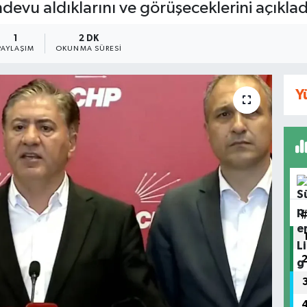
devu aldıklarını ve görüşeceklerini açıklad
1
2 DK
PAYLAŞIM
OKUNMA SÜRESI
Y