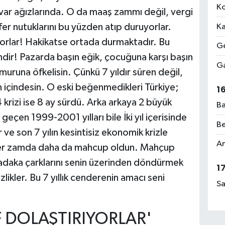
Ko
var ağızlarında. O da maaş zammı değil, vergi
r nutuklarını bu yüzden atıp duruyorlar.
Ka
orlar! Hakikatse ortada durmaktadır. Bu
Ge
indir! Pazarda başın eğik, çocuğuna karşı başın
Ga
uruna öfkelisin. Çünkü 7 yıldır süren değil,
 içindesin. O eski beğenmedikleri Türkiye;
1
4 krizi ise 8 ay sürdü. Arka arkaya 2 büyük
Ba
çen 1999-2001 yılları bile İki yıl içerisinde
Be
ar ve son 7 yılın kesintisiz ekonomik krizle
Am
 her zamda daha da mahcup oldun. Mahçup
Sadaka çarklarını senin üzerinden döndürmek
1
likler. Bu 7 yıllık cenderenin amacı seni
Sa
AF DOLAŞTIRIYORLAR'