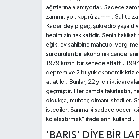
ağızlarına alamıyorlar. Sadece zam 
zammı, yol, köprü zammı. Sahte zafe
Kader deyip geç, şükredip yaşa diy
hepimizin hakikatidir. Senin hakikat
eğik, ev sahibine mahçup, vergi mem
sürdürülen bir ekonomik cenderenin
1979 krizini bir senede atlattı. 199
deprem ve 2 büyük ekonomik krizle ge
atlatıldı. Bunlar, 22 yıldır iktidardal
geçmiştir. Her zamda fakirleştin,
oldukça, muhtaç olmanı istediler. 
istediler. Sanma ki sadece beceriksiz
köleleştirmek" ifadelerini kullandı.
'BARIŞ' DİYE BİR L