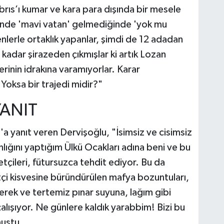
ıbrıs’ı kumar ve kara para dışında bir mesele
ğinde 'mavi vatan' gelmediğinde 'yok mu
lerle ortaklık yapanlar, şimdi de 12 adadan
kadar şirazeden çıkmışlar ki artık Lozan
erinin idrakına varamıyorlar. Karar
oksa bir trajedi midir?"
YANIT
a yanıt veren Dervişoğlu, "İsimsiz ve cisimsiz
lığını yaptığım Ülkü Ocakları adına beni ve bu
etçileri, fütursuzca tehdit ediyor. Bu da
etçi kisvesine büründürülen mafya bozuntuları,
ek ve tertemiz pınar suyuna, lağım gibi
alışıyor. Ne günlere kaldık yarabbim! Bizi bu
nuştu.