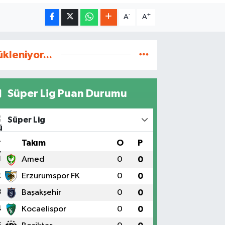
-
+
A
A
ükleniyor...
Süper Lig Puan Durumu
Süper Lig
#
Takım
O
P
1
Amed
0
0
2
Erzurumspor FK
0
0
3
Başakşehir
0
0
4
Kocaelispor
0
0