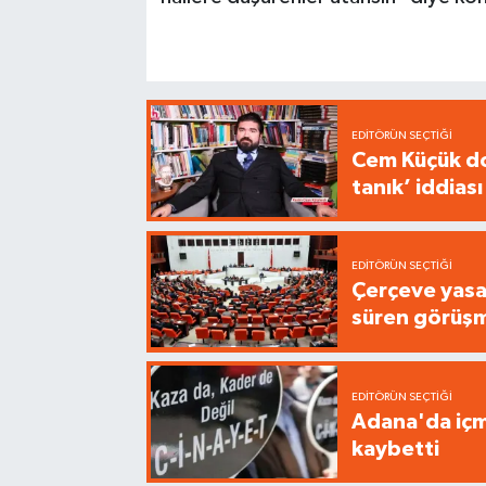
EDITÖRÜN SEÇTIĞI
Cem Küçük do
tanık’ iddiası
EDITÖRÜN SEÇTIĞI
Çerçeve yasa
süren görüş
EDITÖRÜN SEÇTIĞI
Adana'da içme
kaybetti