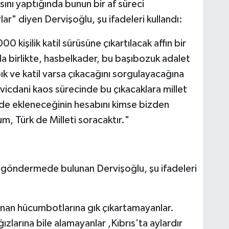
sını yaptığında bunun bir af süreci
ar" diyen Dervişoğlu, şu ifadeleri kullandı:
 kişilik katil sürüsüne çıkartılacak affın bir
la birlikte, hasbelkader, bu başıbozuk adalet
ık ve katil varsa çıkacağını sorgulayacağına
 vicdani kaos sürecinde bu çıkacaklara millet
de ekleneceğinin hesabını kimse bizden
, Türk de Milleti soracaktır."
a göndermede bulunan Dervişoğlu, şu ifadeleri
unan hücumbotlarına gık çıkartamayanlar.
ğızlarına bile alamayanlar ,Kıbrıs’ta aylardır