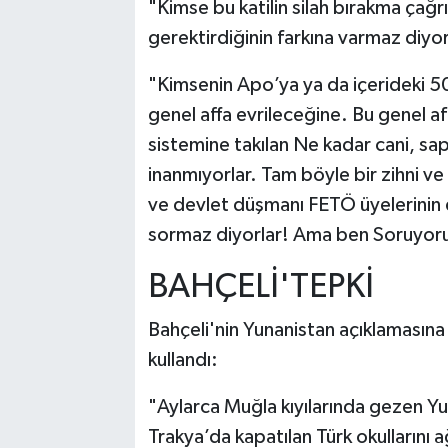
"Kimse bu katilin silah bırakma çağrı
gerektirdiğinin farkına varmaz diyorl
"Kimsenin Apo’ya ya da içerideki 5000
genel affa evrileceğine. Bu genel af
sistemine takılan Ne kadar cani, sap
inanmıyorlar. Tam böyle bir zihni ve
ve devlet düşmanı FETÖ üyelerinin 
sormaz diyorlar! Ama ben Soruyorum
BAHÇELİ'TEPKİ
Bahçeli'nin Yunanistan açıklamasın
kullandı:
"Aylarca Muğla kıyılarında gezen Y
Trakya’da kapatılan Türk okullarını a