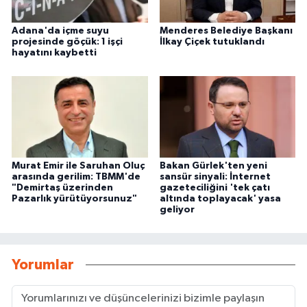
Adana'da içme suyu
Menderes Belediye Başkanı
projesinde göçük: 1 işçi
İlkay Çiçek tutuklandı
hayatını kaybetti
Murat Emir ile Saruhan Oluç
Bakan Gürlek'ten yeni
arasında gerilim: TBMM'de
sansür sinyali: İnternet
"Demirtaş üzerinden
gazeteciliğini 'tek çatı
Pazarlık yürütüyorsunuz"
altında toplayacak' yasa
geliyor
Yorumlar