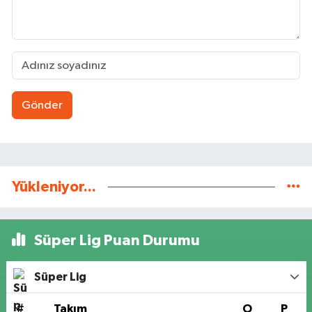
Gönder
Yükleniyor...
Süper Lig Puan Durumu
Süper Lig
#
Takım
O
P