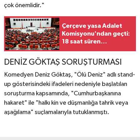
çok önemlidir."
Çerçeve yasa Adalet
Komisyonu'ndan geçti:
18 saat süren
görüşmeler tamamlandı
DENİZ GÖKTAŞ SORUŞTURMASI
Komedyen Deniz Göktaş, "Ölü Deniz" adlı stand-
up gösterisindeki ifadeleri nedeniyle başlatılan
soruşturma kapsamında, "Cumhurbaşkanına
hakaret" ile "halkı kin ve düşmanlığa tahrik veya
aşağılama" suçlamalarıyla tutuklanmıştı.