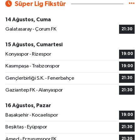
Süper Lig Fikstür
14 Ağustos, Cuma
Galatasaray - Çorum FK
21:30
15 Ağustos, Cumartesi
Konyaspor - Rizespor
19:00
Kasımpaşa - Trabzonspor
19:00
Gençlerbirliği S.K. - Fenerbahçe
21:30
Gaziantep FK - Alanyaspor
21:30
16 Ağustos, Pazar
Başakşehir - Kocaelispor
19:00
Beşiktaş - Eyüpspor
21:30
Amed - Erzurumspor FK
21:30