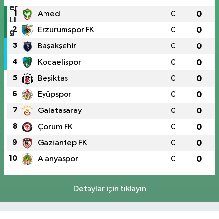
1
Amed
0
0
2
Erzurumspor FK
0
0
3
Başakşehir
0
0
4
Kocaelispor
0
0
5
Beşiktaş
0
0
6
Eyüpspor
0
0
7
Galatasaray
0
0
8
Çorum FK
0
0
9
Gaziantep FK
0
0
10
Alanyaspor
0
0
Detaylar için tıklayın