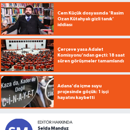
Cem Küçük dosyasında 'Rasim
Ozan Kütahyalı gizli tanık’
iddiası
Çerçeve yasa Adalet
Komisyonu'ndan geçti: 18 saat
süren görüşmeler tamamlandı
Adana'da içme suyu
projesinde göçük: 1 işçi
hayatını kaybetti
EDITÖR HAKKINDA
Selda Manduz