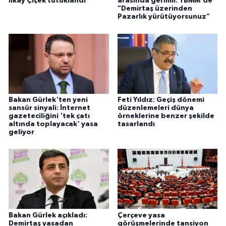
İlkay Çiçek tutuklandı
arasında gerilim: TBMM'de
"Demirtaş üzerinden
Pazarlık yürütüyorsunuz"
Bakan Gürlek'ten yeni
Feti Yıldız: Geçiş dönemi
sansür sinyali: İnternet
düzenlemeleri dünya
gazeteciliğini 'tek çatı
örneklerine benzer şekilde
altında toplayacak' yasa
tasarlandı
geliyor
Bakan Gürlek açıkladı:
Çerçeve yasa
Demirtaş yasadan
görüşmelerinde tansiyon