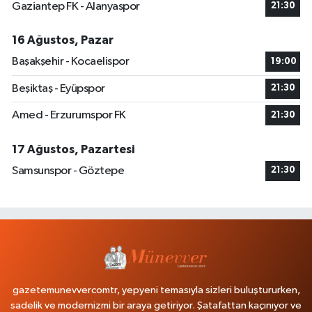
Gaziantep FK - Alanyaspor
21:30
16 Ağustos, Pazar
Başakşehir - Kocaelispor
19:00
Beşiktaş - Eyüpspor
21:30
Amed - Erzurumspor FK
21:30
17 Ağustos, Pazartesi
Samsunspor - Göztepe
21:30
gazetemunevvercomtr, yepyeni temasıyla sizleri buluştururken,
sadelik ve modernizmi bir araya getiriyor. Şatafattan kaçınıyor ve