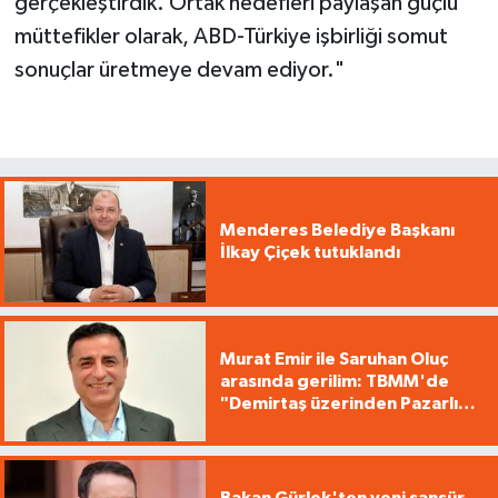
gerçekleştirdik. Ortak hedefleri paylaşan güçlü
müttefikler olarak, ABD-Türkiye işbirliği somut
sonuçlar üretmeye devam ediyor."
Menderes Belediye Başkanı
İlkay Çiçek tutuklandı
Murat Emir ile Saruhan Oluç
arasında gerilim: TBMM'de
"Demirtaş üzerinden Pazarlık
yürütüyorsunuz"