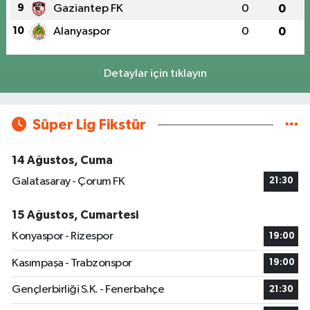
9
Gaziantep FK
0
0
10
Alanyaspor
0
0
Detaylar için tıklayın
Süper Lig Fikstür
14 Ağustos, Cuma
Galatasaray - Çorum FK
21:30
15 Ağustos, Cumartesi
Konyaspor - Rizespor
19:00
Kasımpaşa - Trabzonspor
19:00
Gençlerbirliği S.K. - Fenerbahçe
21:30