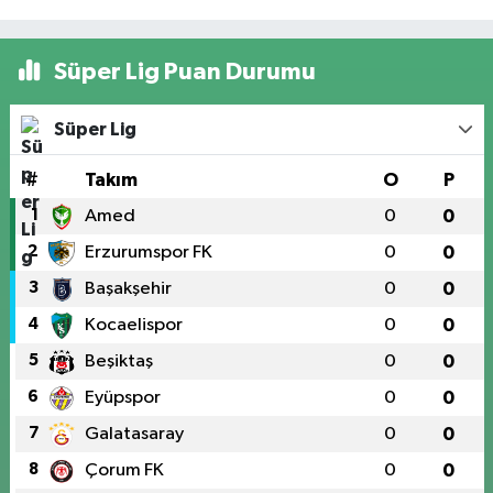
Süper Lig Puan Durumu
Süper Lig
#
Takım
O
P
1
Amed
0
0
2
Erzurumspor FK
0
0
3
Başakşehir
0
0
4
Kocaelispor
0
0
5
Beşiktaş
0
0
6
Eyüpspor
0
0
7
Galatasaray
0
0
8
Çorum FK
0
0