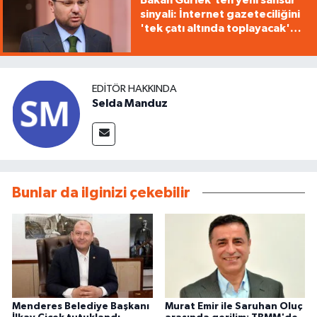
Bakan Gürlek'ten yeni sansür
sinyali: İnternet gazeteciliğini
'tek çatı altında toplayacak'
yasa geliyor
EDITÖR HAKKINDA
Selda Manduz
Bunlar da ilginizi çekebilir
Menderes Belediye Başkanı
Murat Emir ile Saruhan Oluç