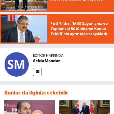
Feti Yıldız, ‘Millî Dayanışma ve
Toplumsal Bütünleşme Kanun
Teklifi'nin ayrıntılarını açıkladı
EDITÖR HAKKINDA
Selda Manduz
Bunlar da ilginizi çekebilir