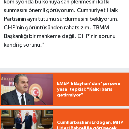
komisyonda bu konuya sahiplenmesini katkı
sunmasını önemli görüyorum. Cumhuriyet Halk
Partisinin aynı tutumu sürdürmesini bekliyorum.
CHP'nin görüntüsünden rahatsızım. TBMM
Başkanlığı bir mahkeme değil. CHP'nin sorunu
kendi iç sorunu."
EMEP'li Bayhan'dan 'çerçeve
yasa' tepkisi: "Kalıcı barış
getirmiyor"
Cumhurbaşkanı Erdoğan, MHP
Lideri Bahçeli ile görüşecek