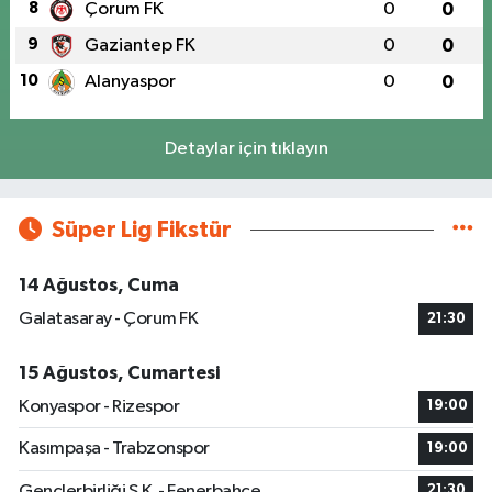
8
Çorum FK
0
0
9
Gaziantep FK
0
0
10
Alanyaspor
0
0
Detaylar için tıklayın
Süper Lig Fikstür
14 Ağustos, Cuma
Galatasaray - Çorum FK
21:30
15 Ağustos, Cumartesi
Konyaspor - Rizespor
19:00
Kasımpaşa - Trabzonspor
19:00
Gençlerbirliği S.K. - Fenerbahçe
21:30