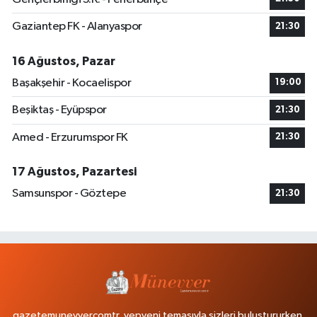
Gaziantep FK - Alanyaspor
21:30
16 Ağustos, Pazar
Başakşehir - Kocaelispor
19:00
Beşiktaş - Eyüpspor
21:30
Amed - Erzurumspor FK
21:30
17 Ağustos, Pazartesi
Samsunspor - Göztepe
21:30
gazetemunevvercomtr, yepyeni temasıyla sizleri buluştururken,