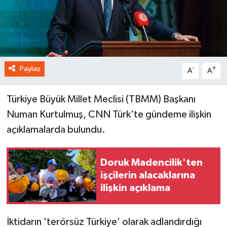
Paylaş
-
+
A
A
Türkiye Büyük Millet Meclisi (TBMM) Başkanı
Numan Kurtulmuş, CNN Türk'te gündeme ilişkin
açıklamalarda bulundu.
Doruk Madencilik'ten
işçilerin alacaklarına
ilişkin açıklama
İktidarın 'terörsüz Türkiye' olarak adlandırdığı