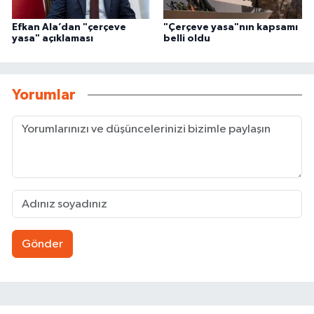
Efkan Ala’dan "çerçeve
"Çerçeve yasa"nın kapsamı
yasa" açıklaması
belli oldu
Yorumlar
Gönder