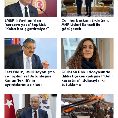
EMEP'li Bayhan'dan
Cumhurbaşkanı Erdoğan,
'çerçeve yasa' tepkisi:
MHP Lideri Bahçeli ile
"Kalıcı barış getirmiyor"
görüşecek
Feti Yıldız, ‘Millî Dayanışma
Gülistan Doku dosyasında
ve Toplumsal Bütünleşme
dikkat çeken gelişme! "Delil
Kanun Teklifi'nin
karartma" iddiasıyla iki
ayrıntılarını açıkladı
tutuklama