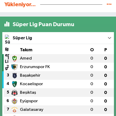
Yükleniyor...
Süper Lig Puan Durumu
Süper Lig
#
Takım
O
P
1
Amed
0
0
2
Erzurumspor FK
0
0
3
Başakşehir
0
0
4
Kocaelispor
0
0
5
Beşiktaş
0
0
6
Eyüpspor
0
0
7
Galatasaray
0
0