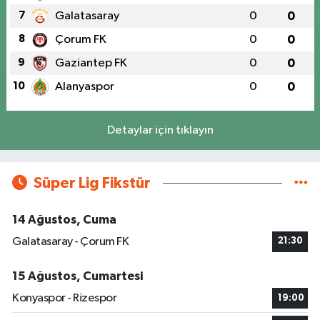
7
Galatasaray
0
0
8
Çorum FK
0
0
9
Gaziantep FK
0
0
10
Alanyaspor
0
0
Detaylar için tıklayın
Süper Lig Fikstür
14 Ağustos, Cuma
Galatasaray - Çorum FK
21:30
15 Ağustos, Cumartesi
Konyaspor - Rizespor
19:00