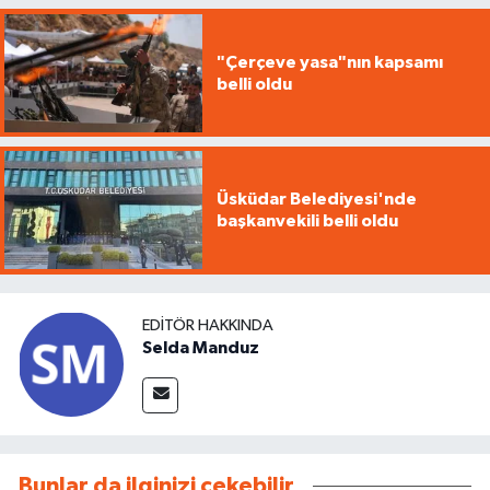
"Çerçeve yasa"nın kapsamı
belli oldu
Üsküdar Belediyesi'nde
başkanvekili belli oldu
EDITÖR HAKKINDA
Selda Manduz
Bunlar da ilginizi çekebilir