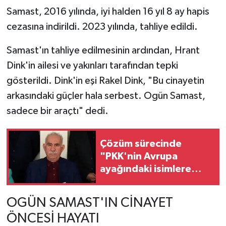
Samast, 2016 yılında, iyi halden 16 yıl 8 ay hapis
cezasına indirildi. 2023 yılında, tahliye edildi.
Samast'ın tahliye edilmesinin ardından, Hrant
Dink'in ailesi ve yakınları tarafından tepki
gösterildi. Dink'in eşi Rakel Dink, "Bu cinayetin
arkasındaki güçler hala serbest. Ogün Samast,
sadece bir araçtı" dedi.
Çözüm sürecinde
"PKK'nin Avrupa
ayağındaki isimlere
siyaset yasağı" krizi
çıktı: Öcalan'ın
OGÜN SAMAST'IN CİNAYET
tartışmayı sonlandırdı
ÖNCESİ HAYATI