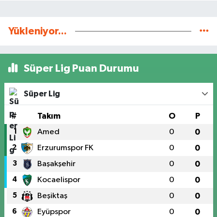
Yükleniyor...
Süper Lig Puan Durumu
Süper Lig
#
Takım
O
P
1
Amed
0
0
2
Erzurumspor FK
0
0
3
Başakşehir
0
0
4
Kocaelispor
0
0
5
Beşiktaş
0
0
6
Eyüpspor
0
0