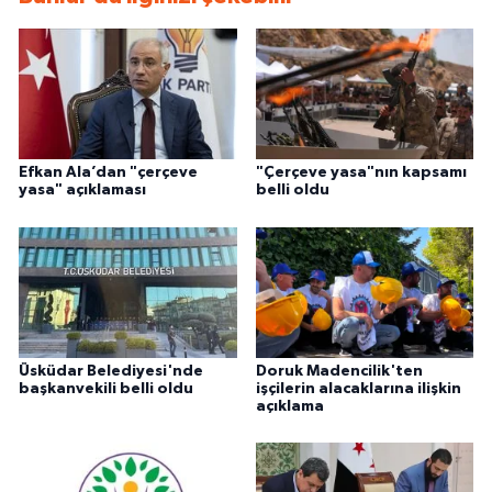
Efkan Ala’dan "çerçeve
"Çerçeve yasa"nın kapsamı
yasa" açıklaması
belli oldu
Üsküdar Belediyesi'nde
Doruk Madencilik'ten
başkanvekili belli oldu
işçilerin alacaklarına ilişkin
açıklama