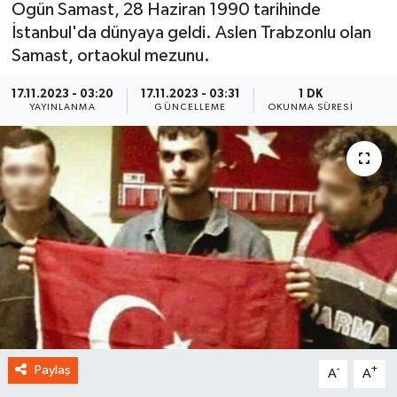
Ogün Samast, 28 Haziran 1990 tarihinde
İstanbul'da dünyaya geldi. Aslen Trabzonlu olan
Samast, ortaokul mezunu.
17.11.2023 - 03:20
17.11.2023 - 03:31
1 DK
YAYINLANMA
GÜNCELLEME
OKUNMA SÜRESI
Paylaş
-
+
A
A