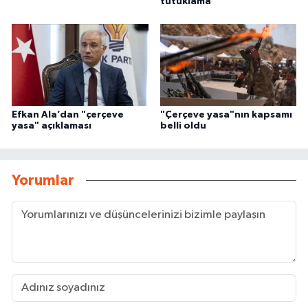
tutuklama
Efkan Ala’dan "çerçeve
"Çerçeve yasa"nın kapsamı
yasa" açıklaması
belli oldu
Yorumlar