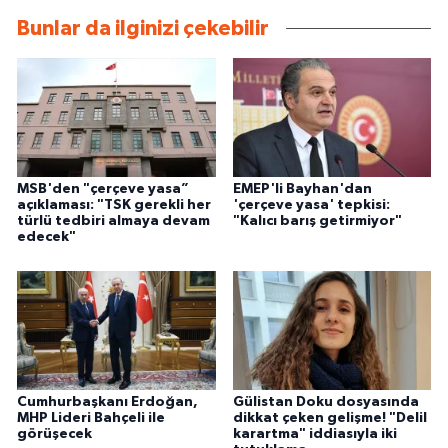
Bunlar da ilginizi çekebilir
MSB'den "çerçeve yasa”
EMEP'li Bayhan'dan
açıklaması: "TSK gerekli her
'çerçeve yasa' tepkisi:
türlü tedbiri almaya devam
"Kalıcı barış getirmiyor"
edecek"
Cumhurbaşkanı Erdoğan,
Gülistan Doku dosyasında
MHP Lideri Bahçeli ile
dikkat çeken gelişme! "Delil
görüşecek
karartma" iddiasıyla iki