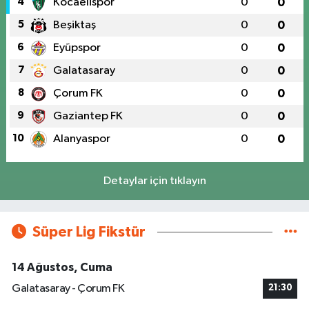
4
Kocaelispor
0
0
5
Beşiktaş
0
0
6
Eyüpspor
0
0
7
Galatasaray
0
0
8
Çorum FK
0
0
9
Gaziantep FK
0
0
10
Alanyaspor
0
0
Detaylar için tıklayın
Süper Lig Fikstür
14 Ağustos, Cuma
Galatasaray - Çorum FK
21:30