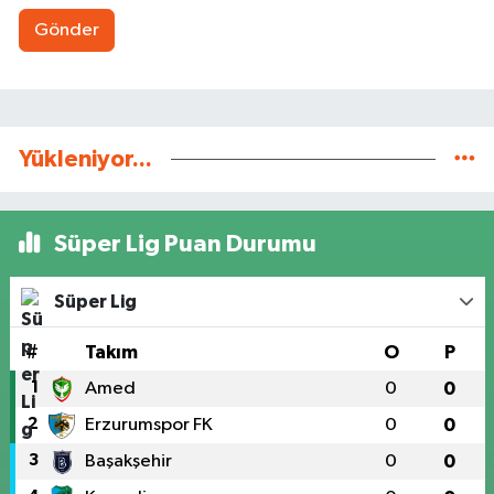
Gönder
Yükleniyor...
Süper Lig Puan Durumu
Süper Lig
#
Takım
O
P
1
Amed
0
0
2
Erzurumspor FK
0
0
3
Başakşehir
0
0