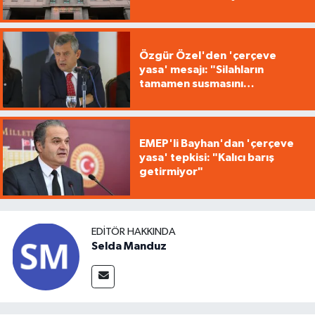
edecek"
Özgür Özel'den 'çerçeve
yasa' mesajı: "Silahların
tamamen susmasını
savunuyoruz"
EMEP'li Bayhan'dan 'çerçeve
yasa' tepkisi: "Kalıcı barış
getirmiyor"
EDITÖR HAKKINDA
Selda Manduz