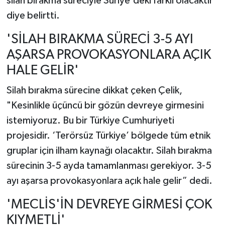
silah bırakma süreciyle Suriye'deki farklı olacaktır"
diye belirtti.
'SİLAH BIRAKMA SÜRECİ 3-5 AYI
AŞARSA PROVOKASYONLARA AÇIK
HALE GELİR'
Silah bırakma sürecine dikkat çeken Çelik,
"Kesinlikle üçüncü bir gözün devreye girmesini
istemiyoruz. Bu bir Türkiye Cumhuriyeti
projesidir. ‘Terörsüz Türkiye’ bölgede tüm etnik
gruplar için ilham kaynağı olacaktır. Silah bırakma
sürecinin 3-5 ayda tamamlanması gerekiyor. 3-5
ayı aşarsa provokasyonlara açık hale gelir” dedi.
'MECLİS'İN DEVREYE GİRMESİ ÇOK
KIYMETLİ'