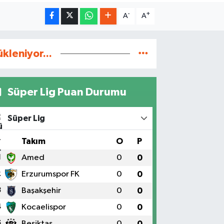
-
+
A
A
ükleniyor...
Süper Lig Puan Durumu
Süper Lig
#
Takım
O
P
1
Amed
0
0
2
Erzurumspor FK
0
0
3
Başakşehir
0
0
4
Kocaelispor
0
0
5
Beşiktaş
0
0