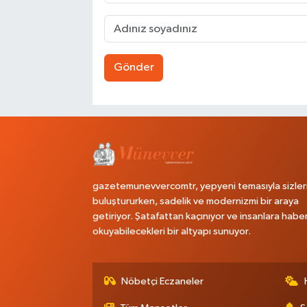
Gönder
gazetemunevvercomtr, yepyeni temasıyla sizler
buluştururken, sadelik ve modernizmi bir araya
getiriyor. Şatafattan kaçınıyor ve insanlara habe
okuyabilecekleri bir altyapı sunuyor.
Nöbetçi Eczaneler