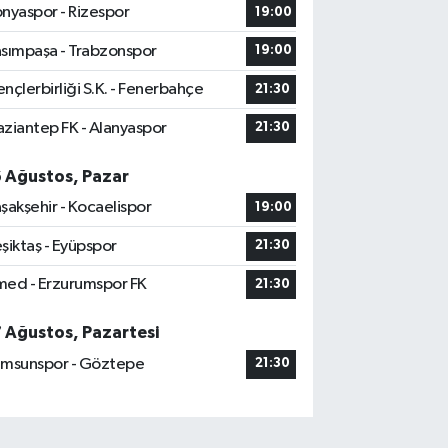
nyaspor - Rizespor
19:00
sımpaşa - Trabzonspor
19:00
nçlerbirliği S.K. - Fenerbahçe
21:30
ziantep FK - Alanyaspor
21:30
6 Ağustos, Pazar
şakşehir - Kocaelispor
19:00
şiktaş - Eyüpspor
21:30
ed - Erzurumspor FK
21:30
7 Ağustos, Pazartesi
msunspor - Göztepe
21:30