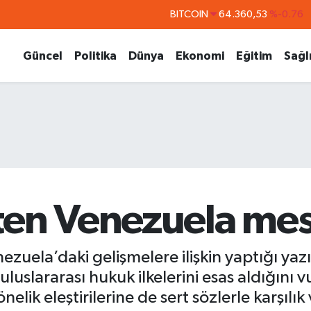
DOLAR
47,7143
%0.16
EURO
55,0317
%-0.02
Güncel
Politika
Dünya
Ekonomi
Eğitim
Sağl
STERLİN
64,2463
%0.07
GRAM ALTIN
6574.81
%1.44
BİST100
13.887
%64
ten Venezuela mes
uela’daki gelişmelere ilişkin yaptığı yazıl
 uluslararası hukuk ilkelerini esas aldığını 
k eleştirilerine de sert sözlerle karşılık 