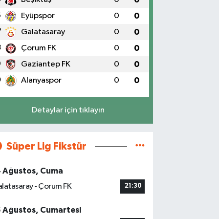
6
Eyüpspor
0
0
7
Galatasaray
0
0
8
Çorum FK
0
0
9
Gaziantep FK
0
0
0
Alanyaspor
0
0
Detaylar için tıklayın
Süper Lig Fikstür
4 Ağustos, Cuma
latasaray - Çorum FK
21:30
5 Ağustos, Cumartesi