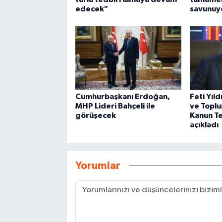
edecek"
savunuy
Cumhurbaşkanı Erdoğan,
Feti Yıld
MHP Lideri Bahçeli ile
ve Topl
görüşecek
Kanun Tek
açıkladı
Yorumlar