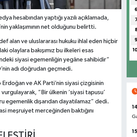
dya hesabından yaptığı yazılı açıklamada,
in yaklaşımının net olduğunu belirtti.
def alan ve uluslararası hukuku ihlal eden hiçbir
i olaylara bakışımız bu ilkeleri esas
1
indeki siyasi egemenliğin yegâne sahibidir”
BD’nin adı doğrudan geçmedi.
rdoğan ve AK Parti’nin siyasi çizgisinin
vurgulayarak, “Bir ülkenin ‘siyasi tapusu’
eşru egemenlik dışarıdan dayatılamaz” dedi.
1
iyasi meşruiyet merceğinden baktığını
Ga
1
LEŞTİRİ