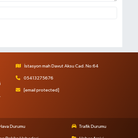
İstasyon mah Davut Aksu Cad. No:64
05413275676
i
[email protected]
r
Hava Durumu
Trafik Durumu