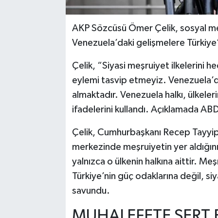
AKP Sözcüsü Ömer Çelik, sosyal me
Venezuela’daki gelişmelere Türkiye’n
Çelik, “Siyasi meşruiyet ilkelerini he
eylemi tasvip etmeyiz. Venezuela’dak
almaktadır. Venezuela halkı, ülkeler
ifadelerini kullandı. Açıklamada A
Çelik, Cumhurbaşkanı Recep Tayyip E
merkezinde meşruiyetin yer aldığını 
yalnızca o ülkenin halkına aittir. M
Türkiye’nin güç odaklarına değil, s
savundu.
MUHALEFETE SERT E