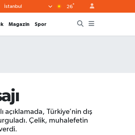
°
İstanbul
26
ık
Magazin
Spor
ajı
ı açıklamada, Türkiye’nin dış
vurguladı. Çelik, muhalefetin
verdi.