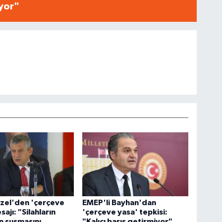
iyor"
zel'den 'çerçeve
EMEP'li Bayhan'dan
ajı: "Silahların
'çerçeve yasa' tepkisi:
 susmasını
"Kalıcı barış getirmiyor"