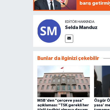
barış getirm
EDITÖR HAKKINDA
Selda Manduz
Bunlar da ilginizi çekebilir
MSB'den "çerçeve yasa”
Özgür Ö
açıklaması: "TSK gerekli her
yasa' mes
türlü tedbiri almaya devam
tamamen