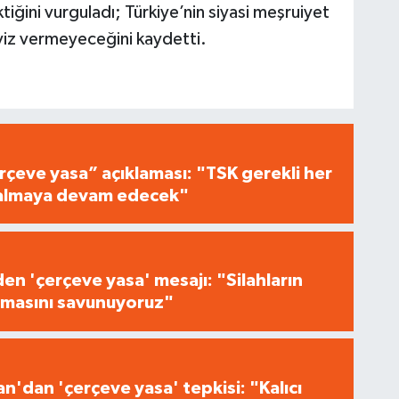
iğini vurguladı; Türkiye’nin siyasi meşruiyet
aviz vermeyeceğini kaydetti.
çeve yasa” açıklaması: "TSK gerekli her
i almaya devam edecek"
n 'çerçeve yasa' mesajı: "Silahların
masını savunuyoruz"
n'dan 'çerçeve yasa' tepkisi: "Kalıcı