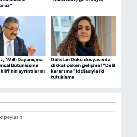
oruz"
ız, ‘Millî Dayanışma
Gülistan Doku dosyasında
umsal Bütünleşme
dikkat çeken gelişme! "Delil
lifi'nin ayrıntılarını
karartma" iddiasıyla iki
tutuklama