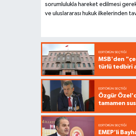
sorumlulukla hareket edilmesi gerekt
ve uluslararası hukuk ilkelerinden t
EDITÖRÜN SEÇTIĞI
MSB'den "çer
türlü tedbir
EDITÖRÜN SEÇTIĞI
Özgür Özel'de
tamamen sus
EDITÖRÜN SEÇTIĞI
EMEP'li Bayha