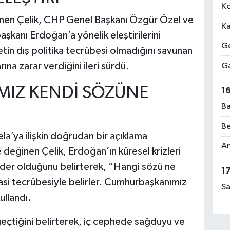
Ko
nen Çelik, CHP Genel Başkanı Özgür Özel ve
Ka
şkanı Erdoğan’a yönelik eleştirilerini
Ge
etin dış politika tecrübesi olmadığını savunan
ına zarar verdiğini ileri sürdü.
Ga
IZ KENDİ SÖZÜNE
1
Ba
Be
’ya ilişkin doğrudan bir açıklama
Am
 değinen Çelik, Erdoğan’ın küresel krizleri
der olduğunu belirterek, “Hangi sözü ne
1
si tecrübesiyle belirler. Cumhurbaşkanımız
Sa
ullandı.
eçtiğini belirterek, iç cephede sağduyu ve