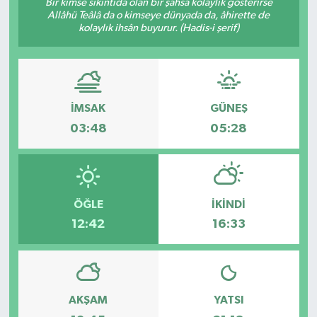
Bir kimse sıkıntıda olan bir şahsa kolaylık gösterirse
Allâhü Teâlâ da o kimseye dünyada da, âhirette de
kolaylık ihsân buyurur. (Hadis-i şerif)
İMSAK
GÜNEŞ
03:48
05:28
ÖĞLE
İKINDI
12:42
16:33
AKŞAM
YATSI