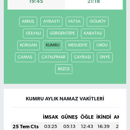
19:45
21:18
AKKUŞ
AYBASTI
FATSA
GÖLKÖY
GÜLYALI
GÜRGENTEPE
KABATAŞ
KORGAN
KUMRU
MESUDİYE
ORDU
ÇAMAŞ
ÇATALPINAR
ÇAYBAŞI
ÜNYE
İKİZCE
KUMRU AYLIK NAMAZ VAKITLERI
İMSAK
GÜNEŞ
ÖĞLE
İKINDI
AKŞA
25 Tem Cts
03:25
05:13
12:43
16:39
20:02