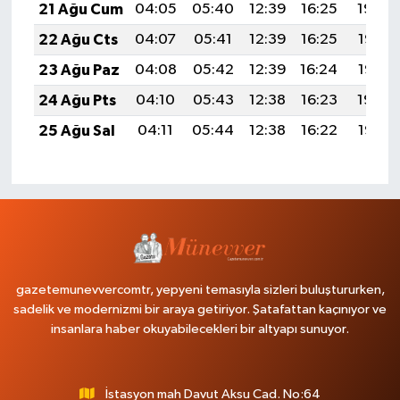
21 Ağu Cum
04:05
05:40
12:39
16:25
19:29
22 Ağu Cts
04:07
05:41
12:39
16:25
19:27
23 Ağu Paz
04:08
05:42
12:39
16:24
19:26
24 Ağu Pts
04:10
05:43
12:38
16:23
19:24
25 Ağu Sal
04:11
05:44
12:38
16:22
19:23
gazetemunevvercomtr, yepyeni temasıyla sizleri buluştururken,
sadelik ve modernizmi bir araya getiriyor. Şatafattan kaçınıyor ve
insanlara haber okuyabilecekleri bir altyapı sunuyor.
İstasyon mah Davut Aksu Cad. No:64