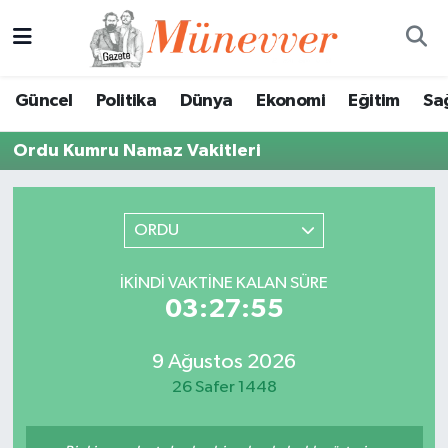
Güncel
Nöbetçi Eczaneler
Güncel
Politika
Dünya
Ekonomi
Eğitim
Sa
Politika
Hava Durumu
Ordu Kumru Namaz Vakitleri
Dünya
Trafik Durumu
Ekonomi
Süper Lig Puan Durumu ve Fikstür
ORDU
Eğitim
Tüm Manşetler
İKINDI VAKTINE KALAN SÜRE
03:27:55
Sağlık
Son Dakika Haberleri
9 Ağustos 2026
Magazin
Haber Arşivi
26 Safer 1448
Spor