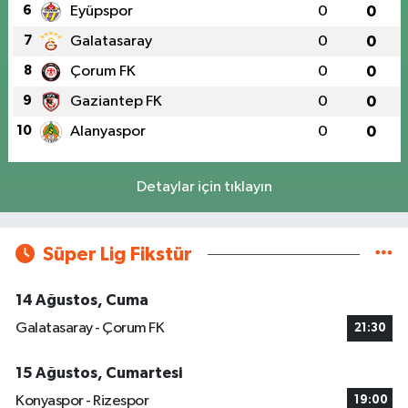
6
Eyüpspor
0
0
7
Galatasaray
0
0
8
Çorum FK
0
0
9
Gaziantep FK
0
0
10
Alanyaspor
0
0
Detaylar için tıklayın
Süper Lig Fikstür
14 Ağustos, Cuma
Galatasaray - Çorum FK
21:30
15 Ağustos, Cumartesi
Konyaspor - Rizespor
19:00