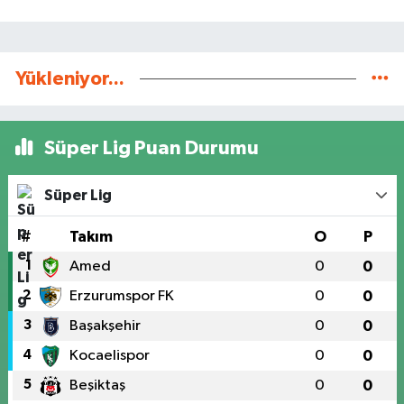
Yükleniyor...
Süper Lig Puan Durumu
Süper Lig
#
Takım
O
P
1
Amed
0
0
2
Erzurumspor FK
0
0
3
Başakşehir
0
0
4
Kocaelispor
0
0
5
Beşiktaş
0
0