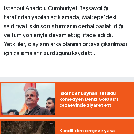
İstanbul Anadolu Cumhuriyet Başsavcılığı
tarafından yapılan açıklamada, Maltepe'deki
saldırıya ilişkin soruşturmanın derhal başlatıldığı
ve tüm yönleriyle devam ettiği ifade edildi.
Yetkililer, olayların arka planının ortaya çıkarılması
için çalışmaların sürdüğünü kaydetti.
İskender Bayhan, tutuklu
komedyen Deniz Göktaş’ı
cezaevinde ziyaret etti
Kandil’den çerçeve yasa