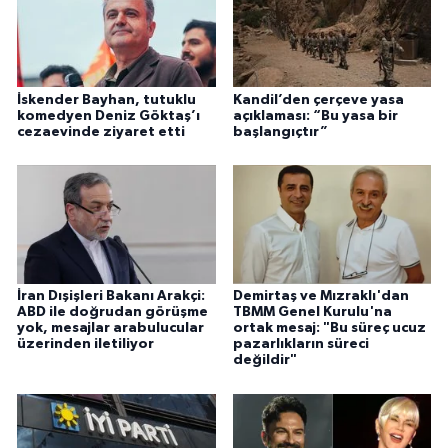
İskender Bayhan, tutuklu
Kandil’den çerçeve yasa
komedyen Deniz Göktaş’ı
açıklaması: “Bu yasa bir
cezaevinde ziyaret etti
başlangıçtır”
İran Dışişleri Bakanı Arakçi:
Demirtaş ve Mızraklı'dan
ABD ile doğrudan görüşme
TBMM Genel Kurulu'na
yok, mesajlar arabulucular
ortak mesaj: "Bu süreç ucuz
üzerinden iletiliyor
pazarlıkların süreci
değildir"