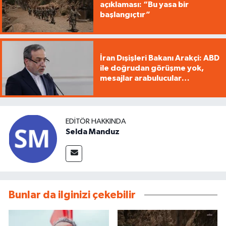
açıklaması: “Bu yasa bir
başlangıçtır”
İran Dışişleri Bakanı Arakçi: ABD
ile doğrudan görüşme yok,
mesajlar arabulucular
üzerinden iletiliyor
EDITÖR HAKKINDA
Selda Manduz
Bunlar da ilginizi çekebilir