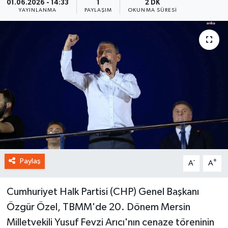
01.06.2026 - 14:33
1
2 DK
YAYINLANMA
PAYLAŞIM
OKUNMA SÜRESI
Paylaş
-
+
A
A
Cumhuriyet Halk Partisi (CHP) Genel Başkanı
Özgür Özel, TBMM'de 20. Dönem Mersin
Milletvekili Yusuf Fevzi Arıcı'nın cenaze töreninin