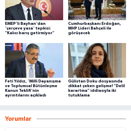
EMEP'li Bayhan'dan
Cumhurbaşkanı Erdoğan,
'çerçeve yasa' tepkisi:
MHP Lideri Bahçeli ile
"Kalıcı barış getirmiyor"
görüşecek
Feti Yıldız, ‘Millî Dayanışma
Gülistan Doku dosyasında
ve Toplumsal Bütünleşme
dikkat çeken gelişme! "Delil
Kanun Teklifi'nin
karartma" iddiasıyla iki
ayrıntılarını açıkladı
tutuklama
Yorumlar