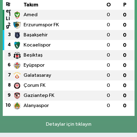
#
Takım
O
P
1
Amed
0
0
2
Erzurumspor FK
0
0
3
Başakşehir
0
0
4
Kocaelispor
0
0
5
Beşiktaş
0
0
6
Eyüpspor
0
0
7
Galatasaray
0
0
8
Çorum FK
0
0
9
Gaziantep FK
0
0
10
Alanyaspor
0
0
Detaylar için tıklayın