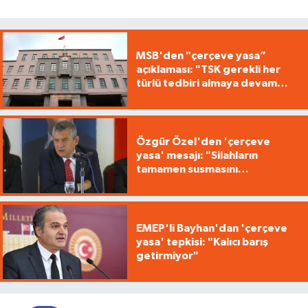
MSB'den "çerçeve yasa”
açıklaması: "TSK gerekli her
türlü tedbiri almaya devam
edecek"
Özgür Özel'den 'çerçeve
yasa' mesajı: "Silahların
tamamen susmasını
savunuyoruz"
EMEP'li Bayhan'dan 'çerçeve
yasa' tepkisi: "Kalıcı barış
getirmiyor"