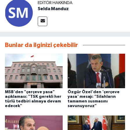
EDITÖR HAKKINDA
Selda Manduz
Bunlar da ilginizi çekebilir
MSB'den "çerçeve yasa”
Özgür Özel'den 'çerçeve
açıklaması: "TSK gerekli her
yasa' mesajı: "Silahların
türlü tedbiri almaya devam
tamamen susmasını
edecek"
savunuyoruz"