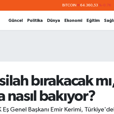
BITCOIN
64.360,53
%-0.76
DOLAR
47,7069
%0.17
Güncel
Politika
Dünya
Ekonomi
Eğitim
Sağl
EURO
55,0265
%0.01
STERLİN
64,1897
%0.02
GRAM ALTIN
6618.49
%2.12
BİST100
13.887
%64
ilah bırakacak mı, 
a nasıl bakıyor?
K Eş Genel Başkanı Emir Kerimi, Türkiye'dek