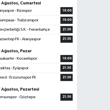
5 Ağustos, Cumartesi
nyaspor - Rizespor
19:00
sımpaşa - Trabzonspor
19:00
nçlerbirliği S.K. - Fenerbahçe
21:30
ziantep FK - Alanyaspor
21:30
6 Ağustos, Pazar
şakşehir - Kocaelispor
19:00
şiktaş - Eyüpspor
21:30
ed - Erzurumspor FK
21:30
7 Ağustos, Pazartesi
msunspor - Göztepe
21:30