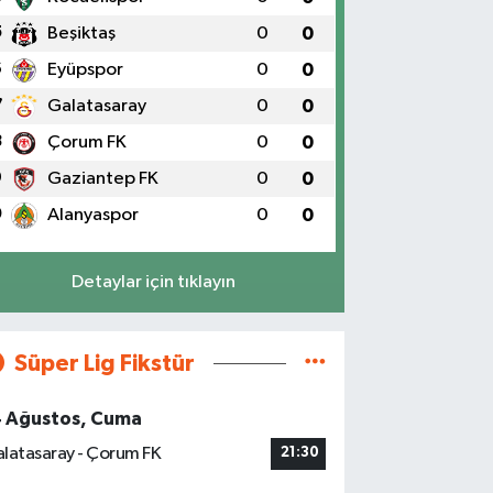
5
Beşiktaş
0
0
6
Eyüpspor
0
0
7
Galatasaray
0
0
8
Çorum FK
0
0
9
Gaziantep FK
0
0
0
Alanyaspor
0
0
Detaylar için tıklayın
Süper Lig Fikstür
4 Ağustos, Cuma
latasaray - Çorum FK
21:30