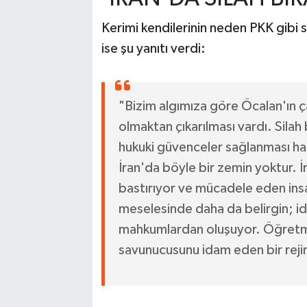
Kerimi kendilerinin neden PKK gibi s
ise şu yanıtı verdi:
"Bizim algımıza göre Öcalan'ın ça
olmaktan çıkarılması vardı. Silah
hukuki güvenceler sağlanması hal
İran'da böyle bir zemin yoktur. İr
bastırıyor ve mücadele eden insa
meselesinde daha da belirgin; i
mahkumlardan oluşuyor. Öğretmeni
savunucusunu idam eden bir rejime