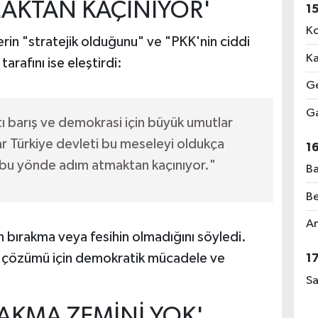
MAKTAN KAÇINIYOR'
1
Ko
erin "stratejik olduğunu" ve "PKK'nin ciddi
Ka
arafını ise eleştirdi:
Ge
Ga
tı barış ve demokrasi için büyük umutlar
r Türkiye devleti bu meseleyi oldukça
1
ve bu yönde adım atmaktan kaçınıyor."
Ba
Be
Am
h bırakma veya fesihin olmadığını söyledi.
 çözümü için demokratik mücadele ve
1
Sa
RAKMA ZEMİNİ YOK'