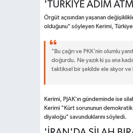
'TÜRKİYE ADIM AT
Örgüt açısından yaşanan değişiklikl
olduğunu" söyleyen Kerimi, Türkiye t
"Bu çağrı ve PKK'nin olumlu yanı
doğurdu. Ne yazık ki şu ana kada
taktiksel bir şekilde ele alıyor 
Kerimi, PJAK'ın gündeminde ise sila
Kerimi "Kürt sorununun demokratik
diyaloğu" savunduklarını söyledi.
'İRAN'DA SİLAH BI