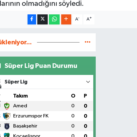
larının olmadığını söyledi.
-
+
A
A
ükleniyor...
Süper Lig Puan Durumu
Süper Lig
#
Takım
O
P
1
Amed
0
0
2
Erzurumspor FK
0
0
3
Başakşehir
0
0
4
Kocaelispor
0
0