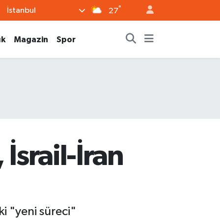
°
İstanbul
27
ık
Magazin
Spor
İsrail-İran
i "yeni süreci"