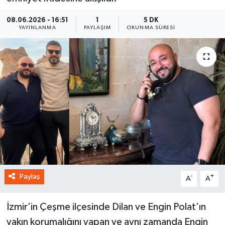
08.06.2026 - 16:51
1
5 DK
YAYINLANMA
PAYLAŞIM
OKUNMA SÜRESI
Paylaş
-
+
A
A
İzmir’in Çeşme ilçesinde Dilan ve Engin Polat’ın
yakın korumalığını yapan ve aynı zamanda Engin