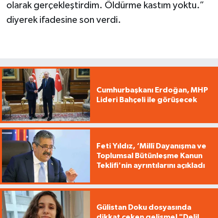
olarak gerçekleştirdim. Öldürme kastım yoktu.”
diyerek ifadesine son verdi.
Cumhurbaşkanı Erdoğan, MHP
Lideri Bahçeli ile görüşecek
Feti Yıldız, ‘Millî Dayanışma ve
Toplumsal Bütünleşme Kanun
Teklifi'nin ayrıntılarını açıkladı
Gülistan Doku dosyasında
dikkat çeken gelişme! "Delil