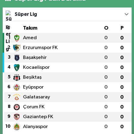
Süper Lig
#
Takım
O
P
1
Amed
0
0
2
Erzurumspor FK
0
0
3
Başakşehir
0
0
4
Kocaelispor
0
0
5
Beşiktaş
0
0
6
Eyüpspor
0
0
7
Galatasaray
0
0
8
Çorum FK
0
0
9
Gaziantep FK
0
0
10
Alanyaspor
0
0