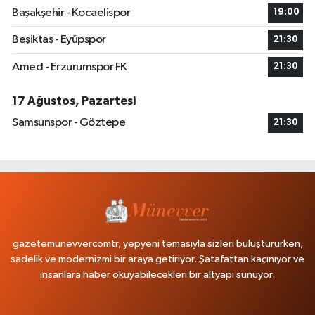
Başakşehir - Kocaelispor
19:00
Beşiktaş - Eyüpspor
21:30
Amed - Erzurumspor FK
21:30
17 Ağustos, Pazartesi
Samsunspor - Göztepe
21:30
gazetemunevvercomtr, yepyeni temasıyla sizleri buluştururken,
sadelik ve modernizmi bir araya getiriyor. Şatafattan kaçınıyor ve
insanlara haber okuyabilecekleri bir altyapı sunuyor.