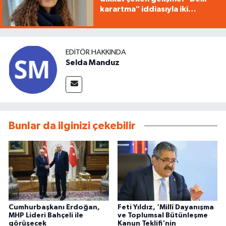
karartma" iddiasıyla iki
tutuklama
EDITÖR HAKKINDA
Selda Manduz
Bunlar da ilginizi çekebilir
Cumhurbaşkanı Erdoğan,
Feti Yıldız, ‘Millî Dayanışma
MHP Lideri Bahçeli ile
ve Toplumsal Bütünleşme
görüşecek
Kanun Teklifi'nin