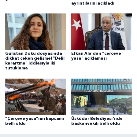
ayrıntılarını açıkladı
Gülistan Doku dosyasında
Efkan Ala’dan "çerçeve
dikkat çeken gelişme! "Delil
yasa" açıklaması
karartma" iddiasıyla iki
tutuklama
"Çerçeve yasa"nın kapsamı
Üsküdar Belediyesi'nde
belli oldu
başkanvekili belli oldu