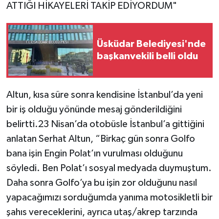
ATTIĞI HİKAYELERİ TAKİP EDİYORDUM"
Üsküdar Belediyesi'nde
başkanvekili belli oldu
Altun, kısa süre sonra kendisine İstanbul’da yeni
bir iş olduğu yönünde mesaj gönderildiğini
belirtti.23 Nisan’da otobüsle İstanbul’a gittiğini
anlatan Serhat Altun, “Birkaç gün sonra Golfo
bana işin Engin Polat’ın vurulması olduğunu
söyledi. Ben Polat’ı sosyal medyada duymuştum.
Daha sonra Golfo’ya bu işin zor olduğunu nasıl
yapacağımızı sorduğumda yanıma motosikletli bir
şahıs vereceklerini, ayrıca utaş/akrep tarzında