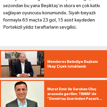
sezondan bu yana Beşiktaş'ın skora en çok katkı
sağlayan oyuncusu konumunda. Siyah-beyazlı
formayla 65 maçta 23 gol, 15 asist kaydeden
Portekizli yıldız taraftarların sevgilisi.
Menderes Belediye Başkanı
İlkay Çiçek tutuklandı
Murat Emir ile Saruhan Oluç
arasında gerilim: TBMM'de
"Demirtaş üzerinden Pazarlık
yürütüyorsunuz"