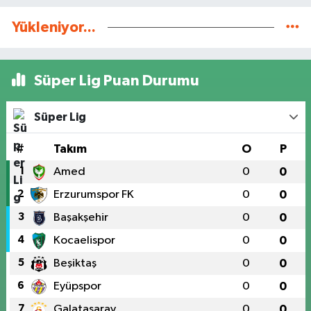
Yükleniyor...
Süper Lig Puan Durumu
Süper Lig
#
Takım
O
P
1
Amed
0
0
2
Erzurumspor FK
0
0
3
Başakşehir
0
0
4
Kocaelispor
0
0
5
Beşiktaş
0
0
6
Eyüpspor
0
0
7
Galatasaray
0
0