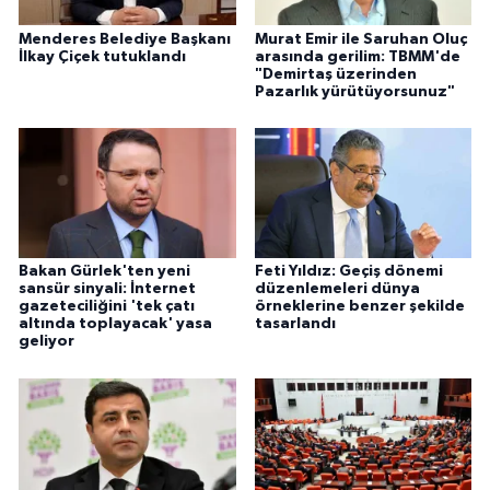
Menderes Belediye Başkanı
Murat Emir ile Saruhan Oluç
İlkay Çiçek tutuklandı
arasında gerilim: TBMM'de
"Demirtaş üzerinden
Pazarlık yürütüyorsunuz"
Bakan Gürlek'ten yeni
Feti Yıldız: Geçiş dönemi
sansür sinyali: İnternet
düzenlemeleri dünya
gazeteciliğini 'tek çatı
örneklerine benzer şekilde
altında toplayacak' yasa
tasarlandı
geliyor