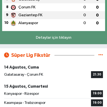
8
Çorum FK
0
0
9
Gaziantep FK
0
0
10
Alanyaspor
0
0
Detaylar için tıklayın
Süper Lig Fikstür
14 Ağustos, Cuma
Galatasaray - Çorum FK
21:30
15 Ağustos, Cumartesi
Konyaspor - Rizespor
19:00
Kasımpaşa - Trabzonspor
19:00