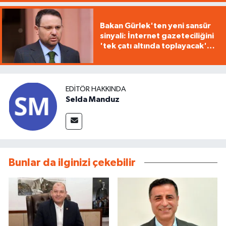
Bakan Gürlek'ten yeni sansür
sinyali: İnternet gazeteciliğini
'tek çatı altında toplayacak'
yasa geliyor
EDITÖR HAKKINDA
Selda Manduz
Bunlar da ilginizi çekebilir