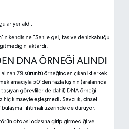
ular yer aldı.
'in kendisine "Sahile gel, taş ve denizkabuğu
 gitmediğini aktardı.
İDEN DNA ÖRNEĞİ ALINDI
alınan 79 sürüntü örneğinden çıkan iki erkek
mek amacıyla 50’den fazla kişinin (aralarında
di taşıyan görevliler de dahil) DNA örneği
z hiç kimseyle eşleşmedi. Savcılık, cinsel
"bulaşma" ihtimali üzerinde de duruyor.
ktörün otopsi odasına girip girmediği ve