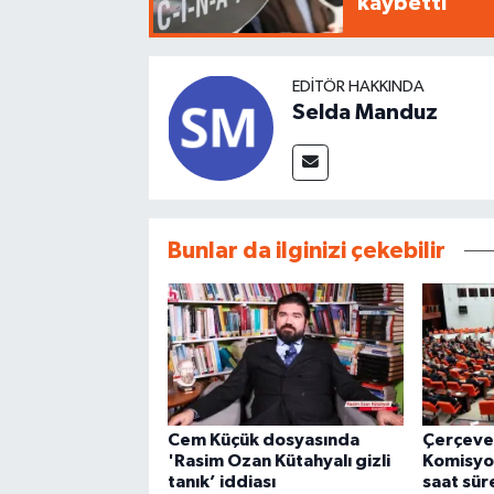
kaybetti
EDITÖR HAKKINDA
Selda Manduz
Bunlar da ilginizi çekebilir
Cem Küçük dosyasında
Çerçeve
'Rasim Ozan Kütahyalı gizli
Komisyo
tanık’ iddiası
saat sü