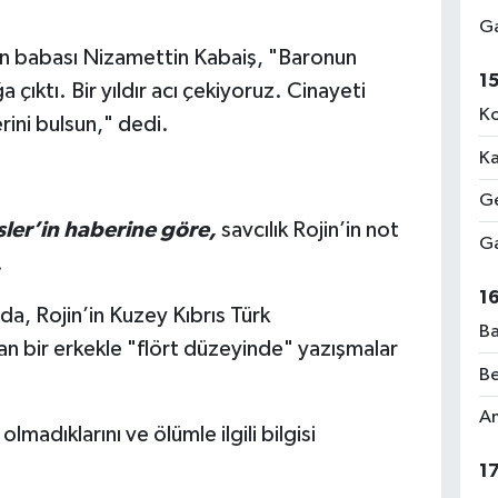
Ga
’in babası Nizamettin Kabaiş, "Baronun
1
 çıktı. Bir yıldır acı çekiyoruz. Cinayeti
Ko
rini bulsun," dedi.
Ka
Ge
ler’in haberine göre,
savcılık Rojin’in not
Ga
.
1
da, Rojin’in Kuzey Kıbrıs Türk
Ba
n bir erkekle "flört düzeyinde" yazışmalar
Be
Am
 olmadıklarını ve ölümle ilgili bilgisi
1