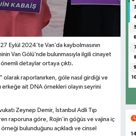
n 27 Eylül 2024’te Van’da kaybolmasının
nin Van Gölü’nde bulunmasıyla ilgili cinayet
önemli detaylar ortaya çıktı.
larak raporlanırken, göle nasıl girdiği ve
1
ı erkeğe ait DNA örnekleri olayın seyrini
vukatı Zeynep Demir, İstanbul Adli Tıp
n raporuna göre, Rojin’in göğüs ve vajina iç
A örneği bulunduğunu açıkladı ve cinsel
1