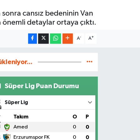
 sonra cansız bedeninin Van
önemli detaylar ortaya çıktı.
-
+
A
A
ükleniyor...
Süper Lig Puan Durumu
Süper Lig
#
Takım
O
P
1
Amed
0
0
2
Erzurumspor FK
0
0