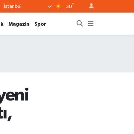
°
İstanbul
30
ık
Magazin
Spor
yeni
ı,