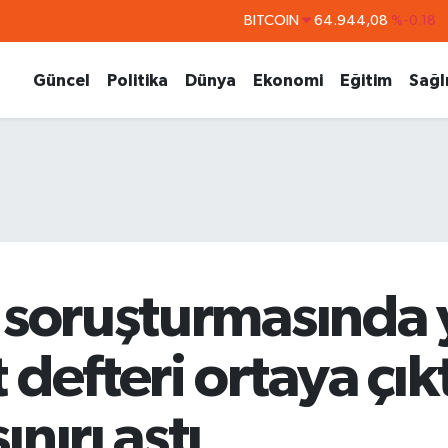
BITCOIN
64.944,08
%-0.18
DOLAR
47,7436
%0.18
Güncel
Politika
Dünya
Ekonomi
Eğitim
Sağl
EURO
55,2510
%0.32
STERLİN
64,4811
%0.38
GRAM ALTIN
6660.55
%0.03
BİST100
13.779
%-14
 soruşturmasında 
defteri ortaya çıkt
nırı aştı