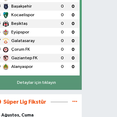
3
Başakşehir
0
0
4
Kocaelispor
0
0
5
Beşiktaş
0
0
6
Eyüpspor
0
0
7
Galatasaray
0
0
8
Çorum FK
0
0
9
Gaziantep FK
0
0
0
Alanyaspor
0
0
Detaylar için tıklayın
Süper Lig Fikstür
4 Ağustos, Cuma