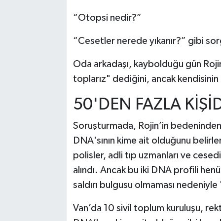
“Otopsi nedir?”
“Cesetler nerede yıkanır?” gibi sorg
Oda arkadaşı, kaybolduğu gün Rojin
toplarız" dediğini, ancak kendisinin
50'DEN FAZLA KİŞ
Soruşturmada, Rojin’in bedeninden 
DNA'sının kime ait olduğunu belirle
polisler, adli tıp uzmanları ve cese
alındı. Ancak bu iki DNA profili henü
saldırı bulgusu olmaması nedeniyle 
Van’da 10 sivil toplum kuruluşu, re