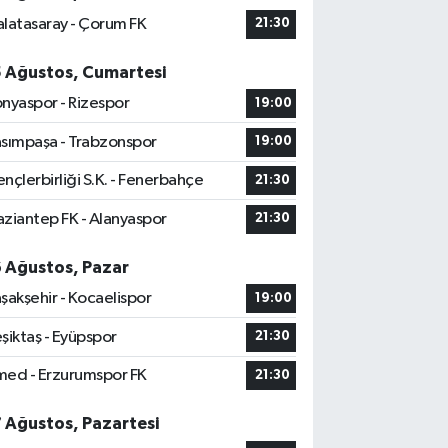
latasaray - Çorum FK
21:30
5 Ağustos, Cumartesi
nyaspor - Rizespor
19:00
sımpaşa - Trabzonspor
19:00
nçlerbirliği S.K. - Fenerbahçe
21:30
ziantep FK - Alanyaspor
21:30
6 Ağustos, Pazar
şakşehir - Kocaelispor
19:00
şiktaş - Eyüpspor
21:30
ed - Erzurumspor FK
21:30
7 Ağustos, Pazartesi