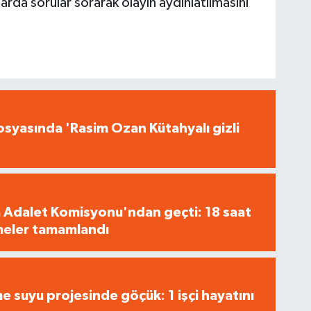
arda sorular sorarak olayın aydınlatılmasını
syasında 'Rasim Ozan Kütahyalı gizli
 Adalet Komisyonu'ndan geçti: 18 saat
meler tamamlandı
 suyu projesinde göçük: 1 işçi hayatını