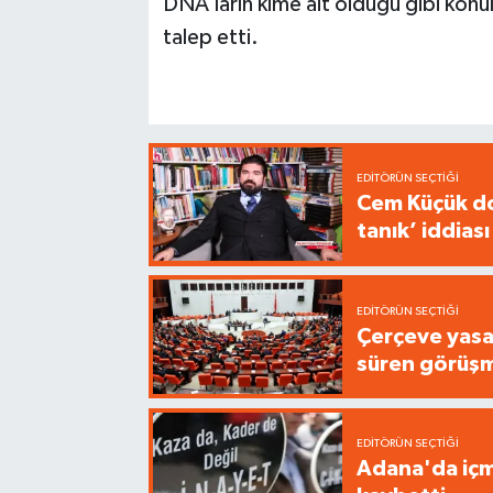
DNA’ların kime ait olduğu gibi konul
talep etti.
EDITÖRÜN SEÇTIĞI
Cem Küçük do
tanık’ iddiası
EDITÖRÜN SEÇTIĞI
Çerçeve yasa
süren görüş
EDITÖRÜN SEÇTIĞI
Adana'da içme