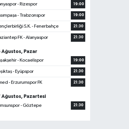
nyaspor - Rizespor
19:00
sımpaşa - Trabzonspor
19:00
nçlerbirliği S.K. - Fenerbahçe
21:30
ziantep FK - Alanyaspor
21:30
6 Ağustos, Pazar
şakşehir - Kocaelispor
19:00
şiktaş - Eyüpspor
21:30
ed - Erzurumspor FK
21:30
7 Ağustos, Pazartesi
msunspor - Göztepe
21:30