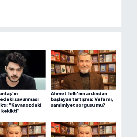
çıntaş'ın
Ahmet Telli'nin ardından
deki savunması
başlayan tartışma: Vefa mı,
ıktı: "Kavanozdaki
samimiyet sorgusu mu?
r kekikti"