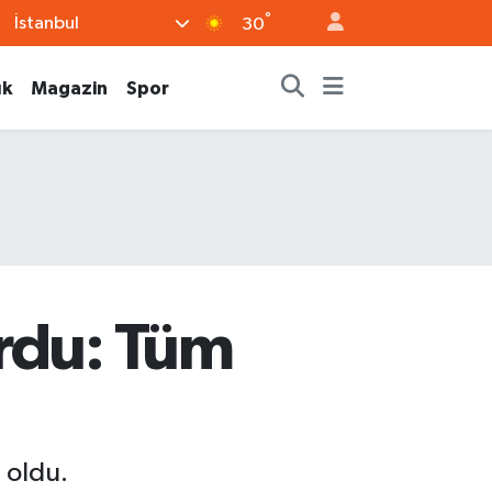
°
İstanbul
30
ık
Magazin
Spor
urdu: Tüm
i oldu.