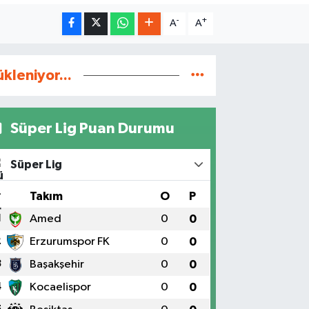
-
+
A
A
ükleniyor...
Süper Lig Puan Durumu
Süper Lig
#
Takım
O
P
1
Amed
0
0
2
Erzurumspor FK
0
0
3
Başakşehir
0
0
4
Kocaelispor
0
0