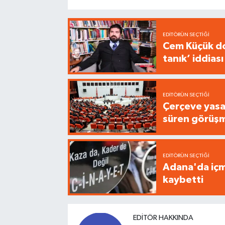
EDITÖRÜN SEÇTIĞI
Cem Küçük do
tanık’ iddiası
EDITÖRÜN SEÇTIĞI
Çerçeve yasa
süren görüş
EDITÖRÜN SEÇTIĞI
Adana'da içme
kaybetti
EDITÖR HAKKINDA