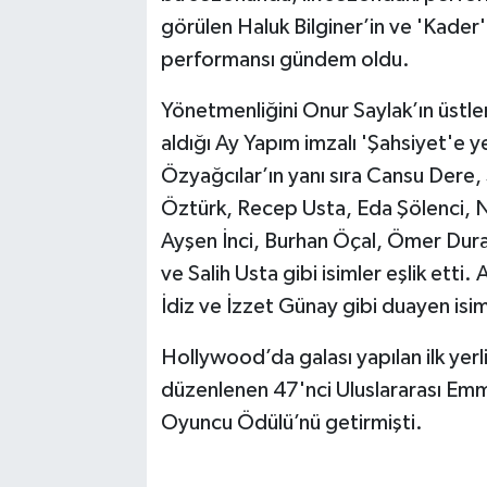
görülen Haluk Bilginer’in ve 'Kader'
performansı gündem oldu.
Yönetmenliğini Onur Saylak’ın üstl
aldığı Ay Yapım imzalı 'Şahsiyet'e y
Özyağcılar’ın yanı sıra Cansu Dere
Öztürk, Recep Usta, Eda Şölenci, N
Ayşen İnci, Burhan Öçal, Ömer Dura
ve Salih Usta gibi isimler eşlik etti
İdiz ve İzzet Günay gibi duayen isim
Hollywood’da galası yapılan ilk yerl
düzenlenen 47'nci Uluslararası Emmy
Oyuncu Ödülü’nü getirmişti.