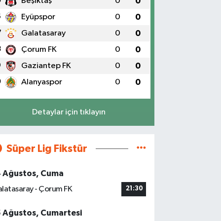
5
Beşiktaş
0
0
6
Eyüpspor
0
0
7
Galatasaray
0
0
8
Çorum FK
0
0
9
Gaziantep FK
0
0
0
Alanyaspor
0
0
Detaylar için tıklayın
Süper Lig Fikstür
4 Ağustos, Cuma
latasaray - Çorum FK
21:30
5 Ağustos, Cumartesi