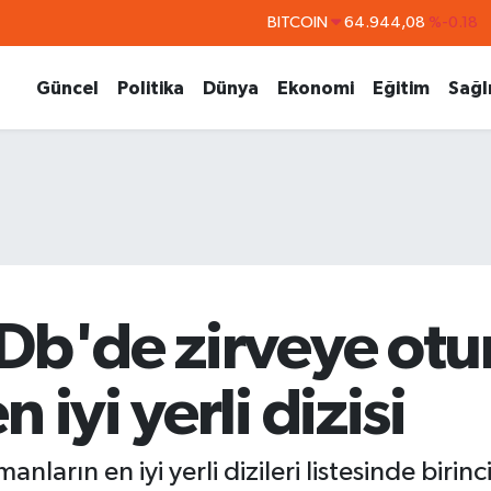
BITCOIN
64.944,08
%-0.18
DOLAR
47,7436
%0.18
Güncel
Politika
Dünya
Ekonomi
Eğitim
Sağl
EURO
55,2510
%0.32
STERLİN
64,4811
%0.38
GRAM ALTIN
6660.55
%0.03
BİST100
13.779
%-14
MDb'de zirveye ot
 iyi yerli dizisi
ların en iyi yerli dizileri listesinde birinc