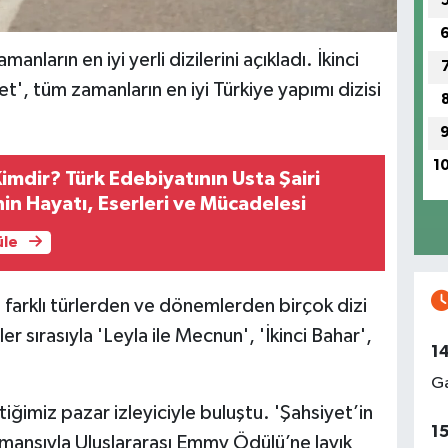
nların en iyi yerli dizilerini açıkladı. İkinci
', tüm zamanların en iyi Türkiye yapımı dizisi
1
Kimdir? Türk Edebiyatının Usta Şairi
nin Hayatı, Eserleri ve Mücadelesi
üle
 farklı türlerden ve dönemlerden birçok dizi
ler sırasıyla 'Leyla ile Mecnun', 'İkinci Bahar',
1
Ga
çtiğimiz pazar izleyiciyle buluştu. 'Şahsiyet’in
1
mansıyla Uluslararası Emmy Ödülü’ne layık