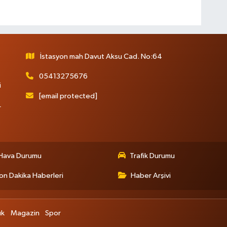
İstasyon mah Davut Aksu Cad. No:64
05413275676
i
[email protected]
r
Hava Durumu
Trafik Durumu
on Dakika Haberleri
Haber Arşivi
ık
Magazin
Spor