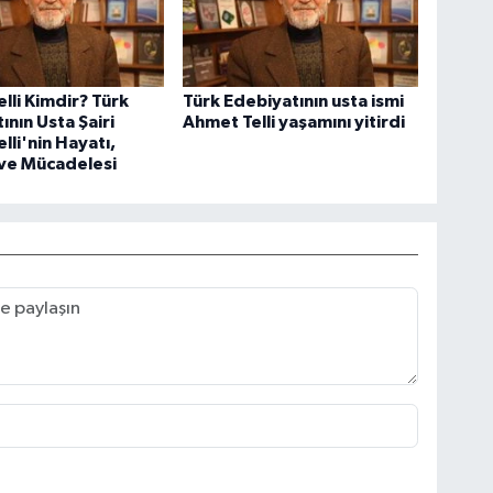
lli Kimdir? Türk
Türk Edebiyatının usta ismi
ının Usta Şairi
Ahmet Telli yaşamını yitirdi
lli'nin Hayatı,
 ve Mücadelesi