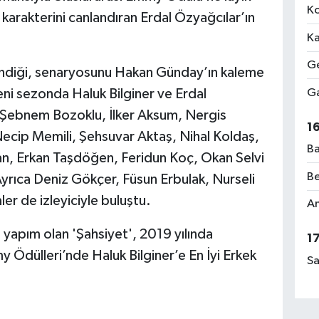
Ko
 karakterini canlandıran Erdal Özyağcılar’ın
Ka
Ge
endiği, senaryosunu Hakan Günday’ın kaleme
eni sezonda Haluk Bilginer ve Erdal
Ga
, Şebnem Bozoklu, İlker Aksum, Nergis
1
ecip Memili, Şehsuvar Aktaş, Nihal Koldaş,
Ba
n, Erkan Taşdöğen, Feridun Koç, Okan Selvi
Be
. Ayrıca Deniz Gökçer, Füsun Erbulak, Nurseli
ler de izleyiciyle buluştu.
Am
i yapım olan 'Şahsiyet', 2019 yılında
1
 Ödülleri’nde Haluk Bilginer’e En İyi Erkek
Sa