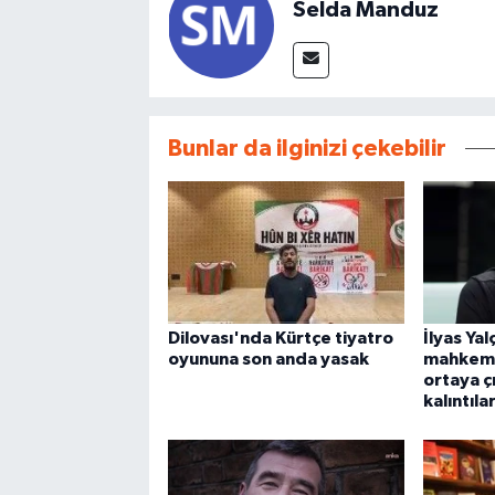
Selda Manduz
Bunlar da ilginizi çekebilir
Dilovası'nda Kürtçe tiyatro
İlyas Yal
oyununa son anda yasak
mahkeme
ortaya ç
kalıntıla