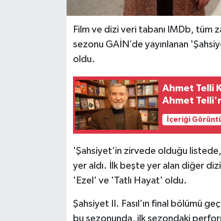
Film ve dizi veri tabanı IMDb, tüm zama
sezonu GAİN’de yayınlanan 'Şahsiyet
oldu.
Ahmet Telli 
Ahmet Telli'
İçeriği Görünt
'Şahsiyet’in zirvede olduğu listede,
yer aldı. İlk beşte yer alan diğer dizi
'Ezel' ve 'Tatlı Hayat' oldu.
Şahsiyet II. Fasıl’ın final bölümü ge
bu sezonunda, ilk sezondaki perfor