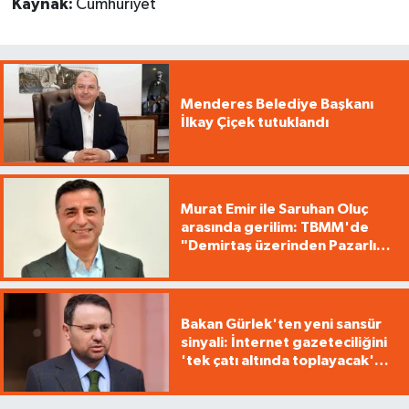
Kaynak:
Cumhuriyet
Menderes Belediye Başkanı
İlkay Çiçek tutuklandı
Murat Emir ile Saruhan Oluç
arasında gerilim: TBMM'de
"Demirtaş üzerinden Pazarlık
yürütüyorsunuz"
Bakan Gürlek'ten yeni sansür
sinyali: İnternet gazeteciliğini
'tek çatı altında toplayacak'
yasa geliyor