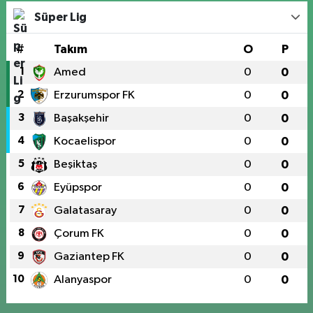
Süper Lig
#
Takım
O
P
1
Amed
0
0
2
Erzurumspor FK
0
0
3
Başakşehir
0
0
4
Kocaelispor
0
0
5
Beşiktaş
0
0
6
Eyüpspor
0
0
7
Galatasaray
0
0
8
Çorum FK
0
0
9
Gaziantep FK
0
0
10
Alanyaspor
0
0