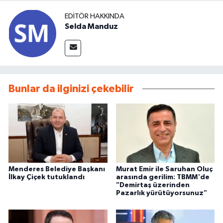
EDITÖR HAKKINDA
Selda Manduz
Bunlar da ilginizi çekebilir
Menderes Belediye Başkanı
Murat Emir ile Saruhan Oluç
İlkay Çiçek tutuklandı
arasında gerilim: TBMM'de
"Demirtaş üzerinden
Pazarlık yürütüyorsunuz"