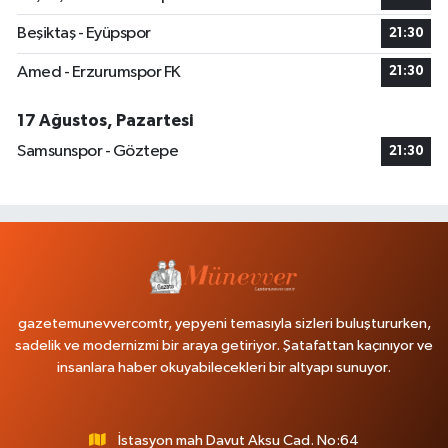
Beşiktaş - Eyüpspor
21:30
Amed - Erzurumspor FK
21:30
17 Ağustos, Pazartesi
Samsunspor - Göztepe
21:30
gazetemunevvercomtr, yepyeni temasıyla sizleri buluştururken,
sadelik ve modernizmi bir araya getiriyor. Şatafattan kaçınıyor ve
insanlara haber okuyabilecekleri bir altyapı sunuyor.
İstasyon mah Davut Aksu Cad. No:64