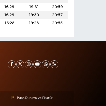
16:29
19:31
20:59
16:29
19:30
20:57
16:28
19:28
20:55
Puan Durumu ve Fikstür