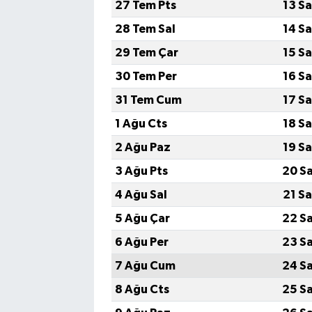
27 Tem Pts
13 S
28 Tem Sal
14 S
29 Tem Çar
15 S
30 Tem Per
16 S
31 Tem Cum
17 S
1 Ağu Cts
18 S
2 Ağu Paz
19 S
3 Ağu Pts
20 S
4 Ağu Sal
21 S
5 Ağu Çar
22 S
6 Ağu Per
23 S
7 Ağu Cum
24 S
8 Ağu Cts
25 S