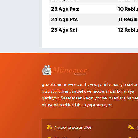
23 Ağu Paz
10 Rebi
24 Ağu Pts
11 Rebi
25 Ağu Sal
12 Rebi
gazetemunevvercomtr, yepyeni temasıyla sizler
buluştururken, sadelik ve modernizmi bir araya
getiriyor. Şatafattan kaçınıyor ve insanlara habe
okuyabilecekleri bir altyapı sunuyor.
Nöbetçi Eczaneler