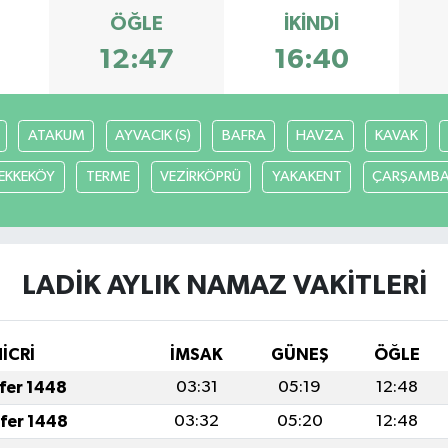
ÖĞLE
İKINDI
12:47
16:40
ATAKUM
AYVACIK (S)
BAFRA
HAVZA
KAVAK
EKKEKÖY
TERME
VEZİRKÖPRÜ
YAKAKENT
ÇARŞAMB
LADİK AYLIK NAMAZ VAKITLERI
HİCRİ
İMSAK
GÜNEŞ
ÖĞLE
afer 1448
03:31
05:19
12:48
afer 1448
03:32
05:20
12:48