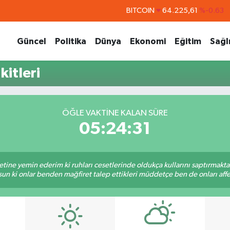
BITCOIN
64.225,61
%-0.63
DOLAR
47,7143
%0.16
Güncel
Politika
Dünya
Ekonomi
Eğitim
Sağl
EURO
55,0317
%-0.02
STERLİN
64,2463
%0.07
itleri
GRAM ALTIN
6574.81
%1.44
BİST100
13.799
%70
ÖĞLE VAKTINE KALAN SÜRE
05:24:30
tine yemin ederim ki ruhları cesetlerinde oldukça kullarını saptırmakt
un ki onlar benden mağfiret talep ettikleri müddetçe ben de onları af