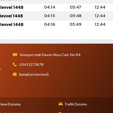
ulevvel 1448
04:14
05:47
12:44
ulevvel 1448
04:15
05:48
12:44
ulevvel 1448
04:16
05:49
12:44
İstasyon mah Davut Aksu Cad. No:64
05413275676
i
[email protected]
r
Hava Durumu
Trafik Durumu