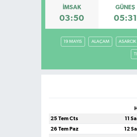
İMSAK
GÜNEŞ
03:50
05:31
19 MAYIS
ALAÇAM
ASARCIK
T
25 Tem Cts
11 S
26 Tem Paz
12 S