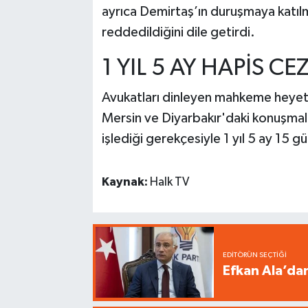
ayrıca Demirtaş’ın duruşmaya katılm
reddedildiğini dile getirdi.
1 YIL 5 AY HAPİS CE
Avukatları dinleyen mahkeme heyeti
Mersin ve Diyarbakır'daki konuşma
işlediği gerekçesiyle 1 yıl 5 ay 15 g
Kaynak:
Halk TV
EDITÖRÜN SEÇTIĞI
Efkan Ala’da