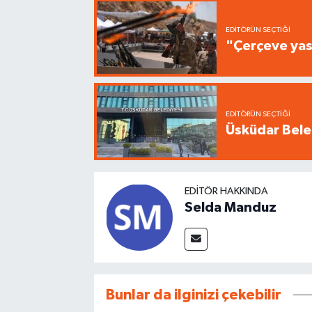
EDITÖRÜN SEÇTIĞI
"Çerçeve yas
EDITÖRÜN SEÇTIĞI
Üsküdar Beled
EDITÖR HAKKINDA
Selda Manduz
Bunlar da ilginizi çekebilir