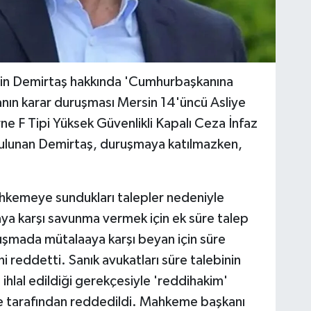
tin Demirtaş hakkında 'Cumhurbaşkanına
vanın karar duruşması Mersin 14'üncü Asliye
 F Tipi Yüksek Güvenlikli Kapalı Ceza İnfaz
ulunan Demirtaş, duruşmaya katılmazken,
ahkemeye sundukları talepler nedeniyle
ya karşı savunma vermek için ek süre talep
şmada mütalaaya karşı beyan için süre
ni reddetti. Sanık avukatları süre talebinin
 ihlal edildiği gerekçesiyle 'reddihakim'
 tarafından reddedildi. Mahkeme başkanı