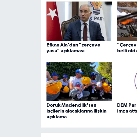
Efkan Ala’dan "çerçeve
"Çerçev
yasa" açıklaması
belli old
Doruk Madencilik'ten
DEM Part
işçilerin alacaklarına ilişkin
imza att
açıklama