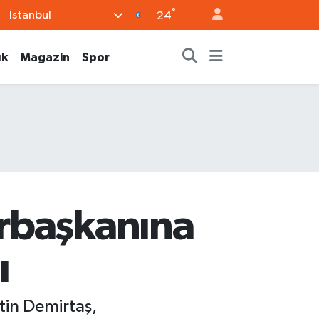
°
İstanbul
24
ık
Magazin
Spor
rbaşkanına
ı
tin Demirtaş,