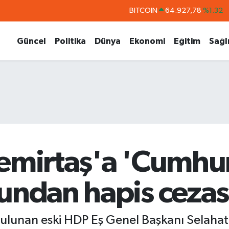
DOLAR
47,5894
%0.08
EURO
55,0398
%-0.02
Güncel
Politika
Dünya
Ekonomi
Eğitim
Sağl
STERLİN
64,1581
%0.16
GRAM ALTIN
6508.83
%4.44
BİST100
13.703
%11
Demirtaş'a 'Cumhu
undan hapis cezas
ulunan eski HDP Eş Genel Başkanı Selahat