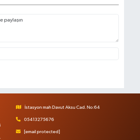
İstasyon mah Davut Aksu Cad. No:64
05413275676
i
[email protected]
r