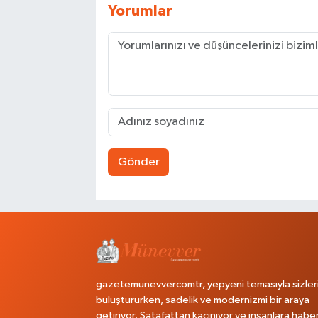
Yorumlar
Gönder
gazetemunevvercomtr, yepyeni temasıyla sizler
buluştururken, sadelik ve modernizmi bir araya
getiriyor. Şatafattan kaçınıyor ve insanlara habe