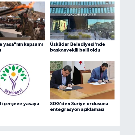
e yasa"nın kapsamı
Üsküdar Belediyesi'nde
u
başkanvekili belli oldu
i çerçeve yasaya
SDG’den Suriye ordusuna
ı
entegrasyon açıklaması