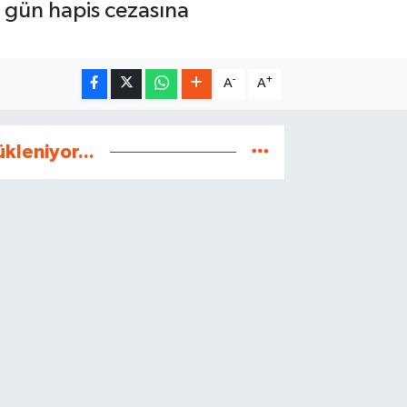
 gün hapis cezasına
-
+
A
A
ükleniyor...