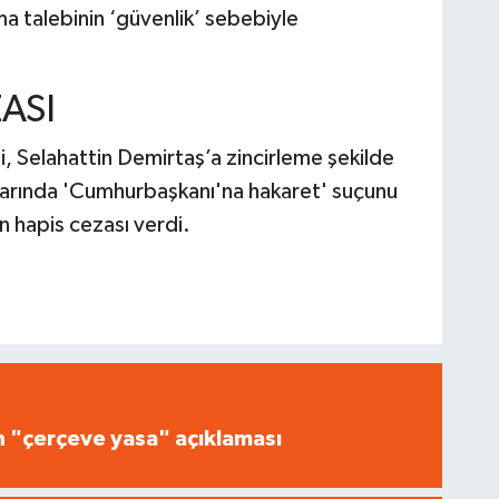
a talebinin ‘güvenlik’ sebebiyle
ZASI
, Selahattin Demirtaş’a zincirleme şekilde
larında 'Cumhurbaşkanı'na hakaret' suçunu
ün hapis cezası verdi.
n "çerçeve yasa" açıklaması