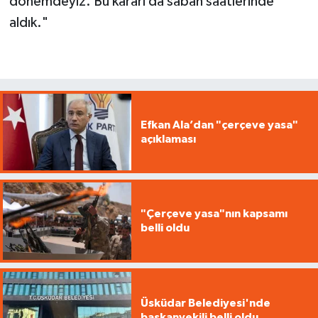
dönemdeyiz. Bu kararı da sabah saatlerinde
aldık."
Efkan Ala’dan "çerçeve yasa"
açıklaması
"Çerçeve yasa"nın kapsamı
belli oldu
Üsküdar Belediyesi'nde
başkanvekili belli oldu