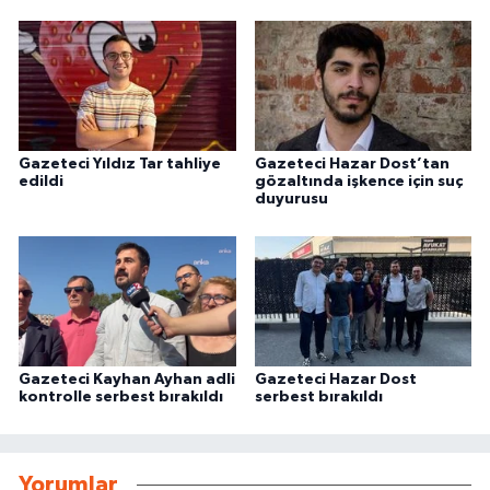
Gazeteci Yıldız Tar tahliye
Gazeteci Hazar Dost’tan
edildi
gözaltında işkence için suç
duyurusu
Gazeteci Kayhan Ayhan adli
Gazeteci Hazar Dost
kontrolle serbest bırakıldı
serbest bırakıldı
Yorumlar