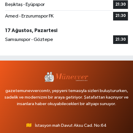
Beşiktaş - Eyüpspor
21:30
Amed - Erzurumspor FK
21:30
17 Ağustos, Pazartesi
Samsunspor - Göztepe
21:30
gazetemunevvercomtr, yepyeni temasıyla sizleri buluştururken,
sadelik ve modernizmi bir araya getiriyor. Şatafattan kaçınıyor ve
insanlara haber okuyabilecekleri bir altyapı sunuyor.
İstasyon mah Davut Aksu Cad. No:64