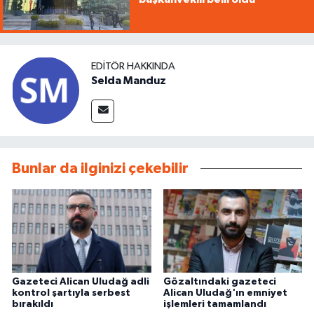
EDITÖR HAKKINDA
Selda Manduz
Bunlar da ilginizi çekebilir
Gazeteci Alican Uludağ adli
Gözaltındaki gazeteci
kontrol şartıyla serbest
Alican Uludağ'ın emniyet
bırakıldı
işlemleri tamamlandı