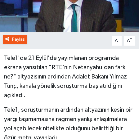
Paylaş
-
+
A
A
Tele1'de 21 Eylül'de yayımlanan programda
ekrana yansıtılan "RTE'nin Netanyahu'dan farkı
ne?" altyazısının ardından Adalet Bakanı Yılmaz
Tunç, kanala yönelik soruşturma başlatıldığını
açıkladı.
Tele1, soruşturmanın ardından altyazının kesin bir
yargı taşımamasına rağmen yanlış anlaşılmalara
yol açabilecek nitelikte olduğunu belirttiği bir
özür metni yayınladı.