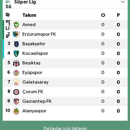
Süper Lig
#
Takım
O
P
1
Amed
0
0
2
Erzurumspor FK
0
0
3
Başakşehir
0
0
4
Kocaelispor
0
0
5
Beşiktaş
0
0
6
Eyüpspor
0
0
7
Galatasaray
0
0
8
Çorum FK
0
0
9
Gaziantep FK
0
0
10
Alanyaspor
0
0
Detaylar için tıklayın