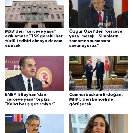
MSB'den "çerçeve yasa”
Özgür Özel'den 'çerçeve
açıklaması: "TSK gerekli her
yasa' mesajı: "Silahların
türlü tedbiri almaya devam
tamamen susmasını
edecek"
savunuyoruz"
EMEP'li Bayhan'dan
Cumhurbaşkanı Erdoğan,
'çerçeve yasa' tepkisi:
MHP Lideri Bahçeli ile
"Kalıcı barış getirmiyor"
görüşecek