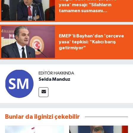
yasa' mesajı: "Silahların
tamamen susmasını
savunuyoruz"
EMEP'li Bayhan'dan 'çerçeve
yasa' tepkisi: "Kalıcı barış
getirmiyor"
EDITÖR HAKKINDA
Selda Manduz
Bunlar da ilginizi çekebilir