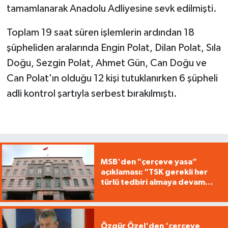
tamamlanarak Anadolu Adliyesine sevk edilmişti.
Toplam 19 saat süren işlemlerin ardından 18
şüpheliden aralarında Engin Polat, Dilan Polat, Sıla
Doğu, Sezgin Polat, Ahmet Gün, Can Doğu ve
Can Polat'ın olduğu 12 kişi tutuklanırken 6 şüpheli
adli kontrol şartıyla serbest bırakılmıştı.
MSB'den "çerçeve yasa”
açıklaması: "TSK gerekli her
türlü tedbiri almaya devam
edecek"
Özgür Özel'den 'çerçeve