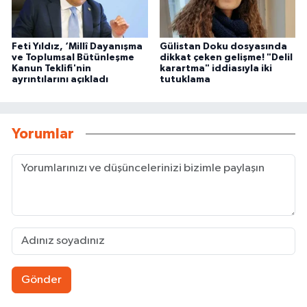
Feti Yıldız, ‘Millî Dayanışma
Gülistan Doku dosyasında
ve Toplumsal Bütünleşme
dikkat çeken gelişme! "Delil
Kanun Teklifi'nin
karartma" iddiasıyla iki
ayrıntılarını açıkladı
tutuklama
Yorumlar
Gönder