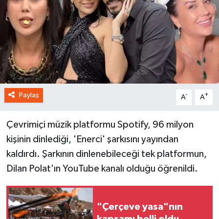
Paylaş
-
+
A
A
Çevrimiçi müzik platformu Spotify, 96 milyon
kişinin dinlediği, 'Enerci' şarkısını yayından
kaldırdı. Şarkının dinlenebileceği tek platformun,
Dilan Polat'ın YouTube kanalı olduğu öğrenildi.
"Çerçeve yasa"nın
kapsamı belli oldu