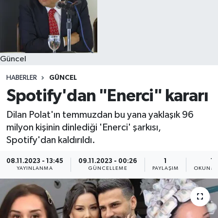
Güncel
HABERLER
GÜNCEL
Spotify'dan "Enerci" kararı
Dilan Polat'ın temmuzdan bu yana yaklaşık 96
milyon kişinin dinlediği 'Enerci' şarkısı,
Spotify'dan kaldırıldı.
08.11.2023 - 13:45
09.11.2023 - 00:26
1
1 
YAYINLANMA
GÜNCELLEME
PAYLAŞIM
OKUNMA