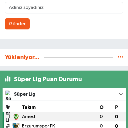
Gönder
Yükleniyor...
Süper Lig Puan Durumu
Süper Lig
#
Takım
O
P
1
Amed
0
0
2
Erzurumspor FK
0
0