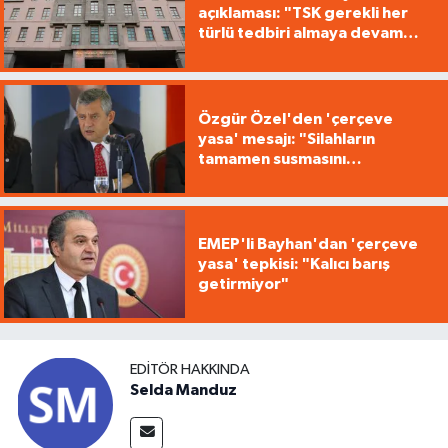
açıklaması: "TSK gerekli her
türlü tedbiri almaya devam
edecek"
Özgür Özel'den 'çerçeve
yasa' mesajı: "Silahların
tamamen susmasını
savunuyoruz"
EMEP'li Bayhan'dan 'çerçeve
yasa' tepkisi: "Kalıcı barış
getirmiyor"
EDITÖR HAKKINDA
Selda Manduz