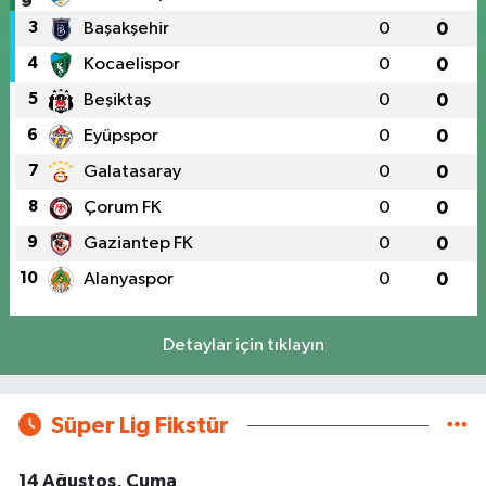
3
Başakşehir
0
0
4
Kocaelispor
0
0
5
Beşiktaş
0
0
6
Eyüpspor
0
0
7
Galatasaray
0
0
8
Çorum FK
0
0
9
Gaziantep FK
0
0
10
Alanyaspor
0
0
Detaylar için tıklayın
Süper Lig Fikstür
14 Ağustos, Cuma