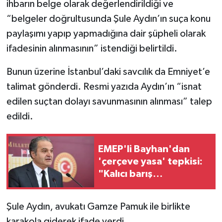
ihbarın belge olarak değerlendirildiği ve
“belgeler doğrultusunda Şule Aydın’ın suça konu
paylaşımı yapıp yapmadığına dair şüpheli olarak
ifadesinin alınmasının” istendiği belirtildi.
Bunun üzerine İstanbul’daki savcılık da Emniyet’e
talimat gönderdi. Resmi yazıda Aydın’ın “isnat
edilen suçtan dolayı savunmasının alınması” talep
edildi.
EMEP'li Bayhan'dan
'çerçeve yasa' tepkisi:
"Kalıcı barış
getirmiyor"
Şule Aydın, avukatı Gamze Pamuk ile birlikte
karakola giderek ifade verdi.