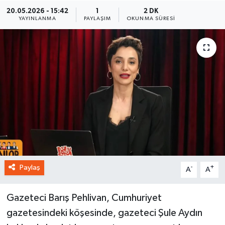
20.05.2026 - 15:42
1
2 DK
YAYINLANMA
PAYLAŞIM
OKUNMA SÜRESI
Paylaş
-
+
A
A
Gazeteci Barış Pehlivan, Cumhuriyet
gazetesindeki köşesinde, gazeteci Şule Aydın