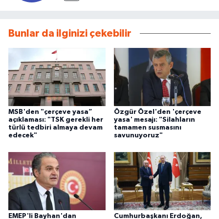
Bunlar da ilginizi çekebilir
MSB'den "çerçeve yasa”
Özgür Özel'den 'çerçeve
açıklaması: "TSK gerekli her
yasa' mesajı: "Silahların
türlü tedbiri almaya devam
tamamen susmasını
edecek"
savunuyoruz"
EMEP'li Bayhan'dan
Cumhurbaşkanı Erdoğan,