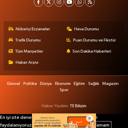
Nöbetçi Eczaneler
Hava Durumu
Trafik Durumu
Puan Durumu ve Fikstür
Tüm Manşetler
Son Dakika Haberleri
Haber Arşivi
Güncel
Politika
Dünya
Ekonomi
Eğitim
Sağlık
Magazin
Spor
Haber Yazılımı:
TE Bilişim
En iyi site deneyimi sağlamak için çerezlerden
faydalanıyoruz. Detaylar için lütfen tıklayın.
Tamam