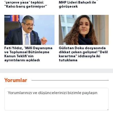
'çerçeve yasa' tepkisi:
MHP Lideri Bahçeli ile
"Kalıcı barış getirmiyor"
görüşecek
Feti Yıldız, ‘Millî Dayanışma
Gülistan Doku dosyasında
ve Toplumsal Bütünleşme
dikkat çeken gelişme! "Delil
Kanun Teklifi'nin
karartma" iddiasıyla iki
ayrıntılarını açıkladı
tutuklama
Yorumlar