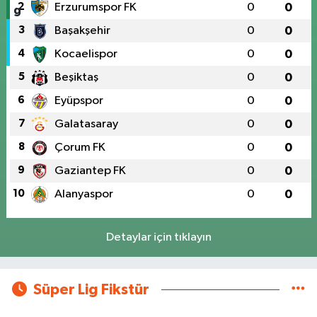
2
Erzurumspor FK
0
0
3
Başakşehir
0
0
4
Kocaelispor
0
0
5
Beşiktaş
0
0
6
Eyüpspor
0
0
7
Galatasaray
0
0
8
Çorum FK
0
0
9
Gaziantep FK
0
0
10
Alanyaspor
0
0
Detaylar için tıklayın
Süper Lig Fikstür