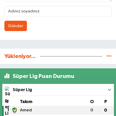
Gönder
Yükleniyor...
Süper Lig Puan Durumu
Süper Lig
#
Takım
O
P
1
Amed
0
0