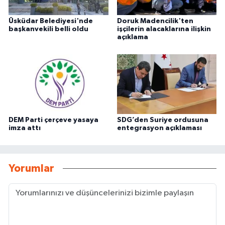
Üsküdar Belediyesi'nde
Doruk Madencilik'ten
başkanvekili belli oldu
işçilerin alacaklarına ilişkin
açıklama
DEM Parti çerçeve yasaya
SDG’den Suriye ordusuna
imza attı
entegrasyon açıklaması
Yorumlar