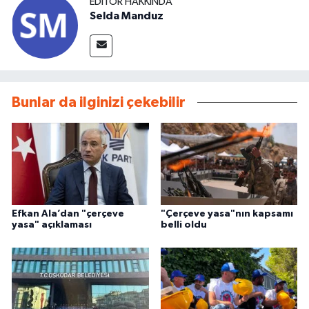
EDITÖR HAKKINDA
Selda Manduz
Bunlar da ilginizi çekebilir
Efkan Ala’dan "çerçeve
"Çerçeve yasa"nın kapsamı
yasa" açıklaması
belli oldu