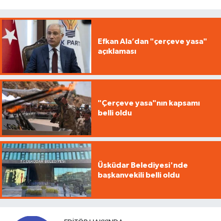
Efkan Ala’dan "çerçeve yasa"
açıklaması
"Çerçeve yasa"nın kapsamı
belli oldu
Üsküdar Belediyesi'nde
başkanvekili belli oldu