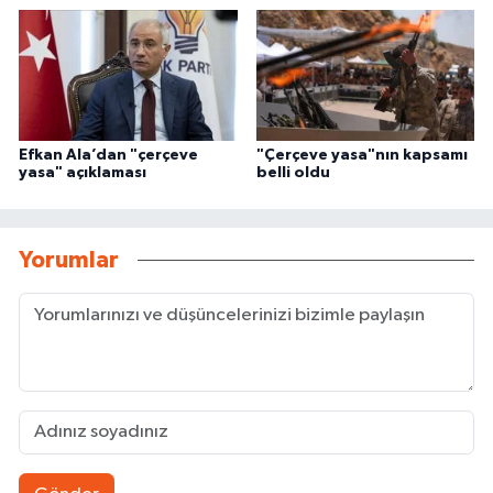
Efkan Ala’dan "çerçeve
"Çerçeve yasa"nın kapsamı
yasa" açıklaması
belli oldu
Yorumlar