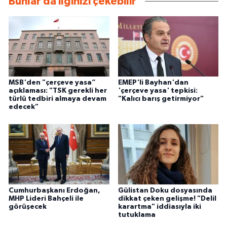
Bunlar da ilginizi çekebilir
MSB'den "çerçeve yasa”
EMEP'li Bayhan'dan
açıklaması: "TSK gerekli her
'çerçeve yasa' tepkisi:
türlü tedbiri almaya devam
"Kalıcı barış getirmiyor"
edecek"
Cumhurbaşkanı Erdoğan,
Gülistan Doku dosyasında
MHP Lideri Bahçeli ile
dikkat çeken gelişme! "Delil
görüşecek
karartma" iddiasıyla iki
tutuklama