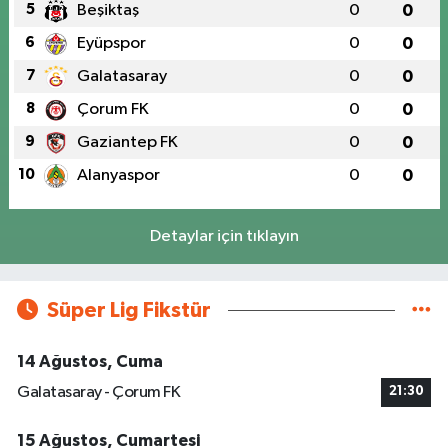
5
Beşiktaş
0
0
6
Eyüpspor
0
0
7
Galatasaray
0
0
8
Çorum FK
0
0
9
Gaziantep FK
0
0
10
Alanyaspor
0
0
Detaylar için tıklayın
Süper Lig Fikstür
14 Ağustos, Cuma
Galatasaray - Çorum FK
21:30
15 Ağustos, Cumartesi