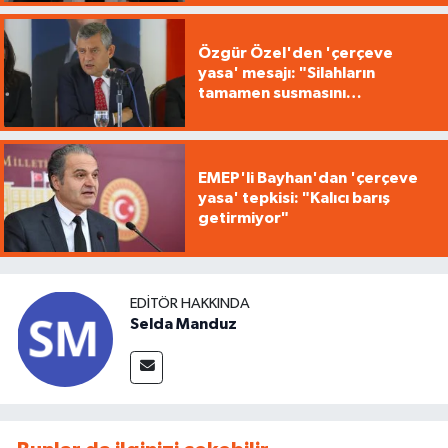
Özgür Özel'den 'çerçeve
yasa' mesajı: "Silahların
tamamen susmasını
savunuyoruz"
EMEP'li Bayhan'dan 'çerçeve
yasa' tepkisi: "Kalıcı barış
getirmiyor"
EDITÖR HAKKINDA
Selda Manduz