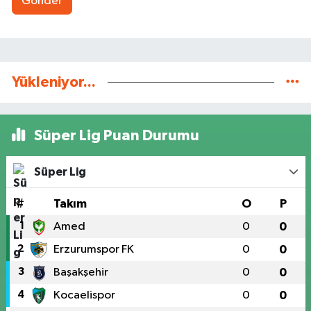
Gönder
Yükleniyor...
Süper Lig Puan Durumu
Süper Lig
#
Takım
O
P
1
Amed
0
0
2
Erzurumspor FK
0
0
3
Başakşehir
0
0
4
Kocaelispor
0
0