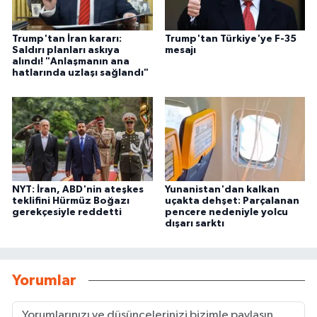
Trump'tan İran kararı:
Trump'tan Türkiye'ye F-35
Saldırı planları askıya
mesajı
alındı! "Anlaşmanın ana
hatlarında uzlaşı sağlandı"
NYT: İran, ABD'nin ateşkes
Yunanistan'dan kalkan
teklifini Hürmüz Boğazı
uçakta dehşet: Parçalanan
gerekçesiyle reddetti
pencere nedeniyle yolcu
dışarı sarktı
Yorumlar