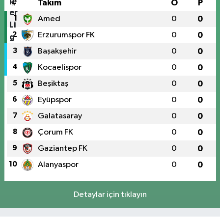
#
Takım
O
P
1
Amed
0
0
2
Erzurumspor FK
0
0
3
Başakşehir
0
0
4
Kocaelispor
0
0
5
Beşiktaş
0
0
6
Eyüpspor
0
0
7
Galatasaray
0
0
8
Çorum FK
0
0
9
Gaziantep FK
0
0
10
Alanyaspor
0
0
Detaylar için tıklayın