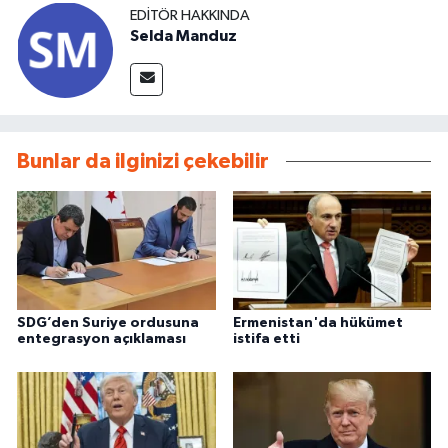
EDITÖR HAKKINDA
Selda Manduz
Bunlar da ilginizi çekebilir
SDG’den Suriye ordusuna
Ermenistan'da hükümet
entegrasyon açıklaması
istifa etti