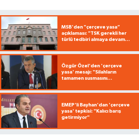
MSB'den "çerçeve yasa”
açıklaması: "TSK gerekli her
türlü tedbiri almaya devam
edecek"
Özgür Özel'den 'çerçeve
yasa' mesajı: "Silahların
tamamen susmasını
savunuyoruz"
EMEP'li Bayhan'dan 'çerçeve
yasa' tepkisi: "Kalıcı barış
getirmiyor"