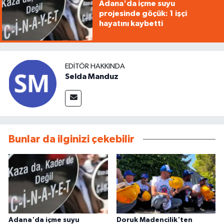
Adana'da içme suyu
projesinde göçük: 1 işçi
hayatını kaybetti
EDITÖR HAKKINDA
Selda Manduz
Bunlar da ilginizi çekebilir
Adana'da içme suyu
Doruk Madencilik'ten