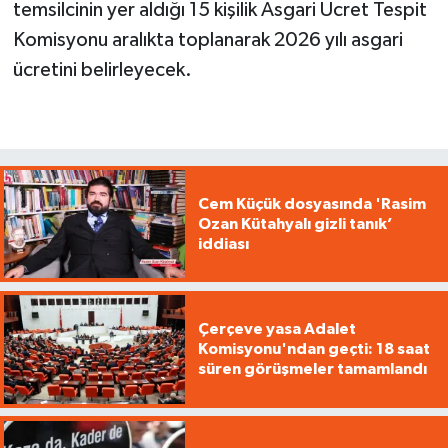
temsilcinin yer aldığı 15 kişilik Asgari Ücret Tespit
Komisyonu aralıkta toplanarak 2026 yılı asgari
ücretini belirleyecek.
Cem Küçük dosyasında 'Rasim
Ozan Kütahyalı gizli tanık’
iddiası
Çerçeve yasa Adalet
Komisyonu'ndan geçti: 18 saat
süren görüşmeler tamamlandı