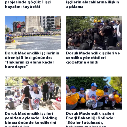
projesinde göçük: 1 işçi
işçilerin alacaklarına ilişkin
hayatını kaybetti
açıklama
Doruk Madencilik işçilerinin
Doruk Madencilik işçileri ve
direnişi 5'inci gününde:
sendika yöneticileri
"Haklarımızı alana kadar
gözaltına alındı
buradayız"
Doruk Madencilik işçileri
Doruk Madencilik işçileri
yeniden eylemde: Holding
Enerji Bakanlığı önünde:
binası önünde kendilerini
'Sözler tutulmadı,