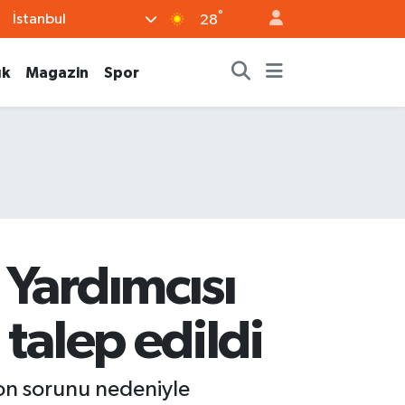
°
İstanbul
28
ık
Magazin
Spor
 Yardımcısı
talep edildi
on sorunu nedeniyle