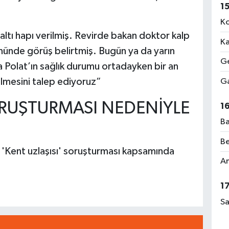
1
Ko
altı hapı verilmiş. Revirde bakan doktor kalp
Ka
nünde görüş belirtmiş. Bugün ya da yarın
Ge
 Polat’ın sağlık durumu ortadayken bir an
dilmesini talep ediyoruz”
Ga
ORUŞTURMASI NEDENİYLE
1
Ba
Be
 'Kent uzlaşısı' soruşturması kapsamında
Am
1
Sa