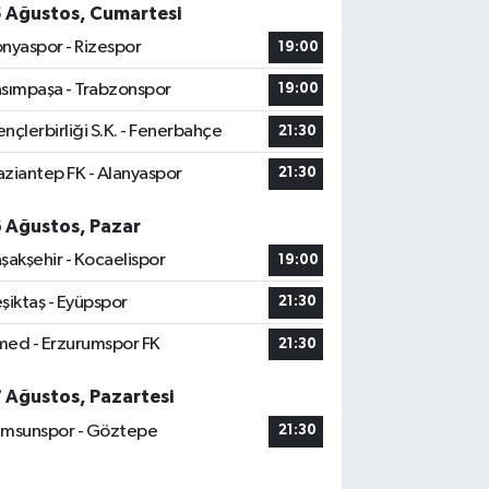
5 Ağustos, Cumartesi
nyaspor - Rizespor
19:00
sımpaşa - Trabzonspor
19:00
nçlerbirliği S.K. - Fenerbahçe
21:30
ziantep FK - Alanyaspor
21:30
6 Ağustos, Pazar
şakşehir - Kocaelispor
19:00
şiktaş - Eyüpspor
21:30
ed - Erzurumspor FK
21:30
7 Ağustos, Pazartesi
msunspor - Göztepe
21:30