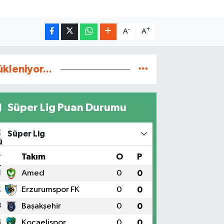
-
+
A
A
ükleniyor...
Süper Lig Puan Durumu
Süper Lig
#
Takım
O
P
1
Amed
0
0
2
Erzurumspor FK
0
0
3
Başakşehir
0
0
4
Kocaelispor
0
0