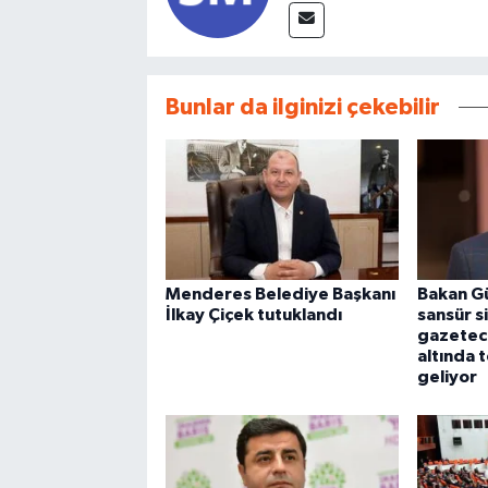
Bunlar da ilginizi çekebilir
Menderes Belediye Başkanı
Bakan Gü
İlkay Çiçek tutuklandı
sansür si
gazetecil
altında 
geliyor