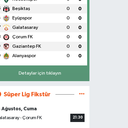
5
Beşiktaş
0
0
6
Eyüpspor
0
0
7
Galatasaray
0
0
8
Çorum FK
0
0
9
Gaziantep FK
0
0
0
Alanyaspor
0
0
Detaylar için tıklayın
Süper Lig Fikstür
4 Ağustos, Cuma
latasaray - Çorum FK
21:30