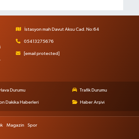
İstasyon mah Davut Aksu Cad. No:64
05413275676
i
[email protected]
r
Hava Durumu
Trafik Durumu
on Dakika Haberleri
Haber Arşivi
ık
Magazin
Spor