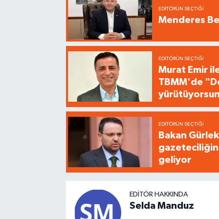
EDITÖRÜN SEÇTIĞI
Menderes Bel
EDITÖRÜN SEÇTIĞI
Murat Emir il
TBMM'de "Dem
yürütüyorsu
EDITÖRÜN SEÇTIĞI
Bakan Gürlek'
gazeteciliğin
geliyor
EDITÖR HAKKINDA
Selda Manduz