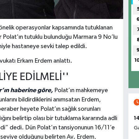
yönelik operasyonlar kapsamında tutuklanan
r Polat'ın tutuklu bulunduğu Marmara 9 No’lu
yle hastaneye sevki talep edildi.
avukatı Erkam Erdem anlattı.
1
İYE EDİLMELİ''
’ın haberine göre,
Polat’ın mahkemeye
larını bildirdiklerini anımsatan Erdem,
raber heyete Polat’ın sağlık sorunları
ğını belirtip olası bir tutuklama kararında adli
1
ldi” dedi. Dün Polat’ın tansiyonunun 16/11’e
Ga
ir seviye olduğunu belirten Av. Erdem,