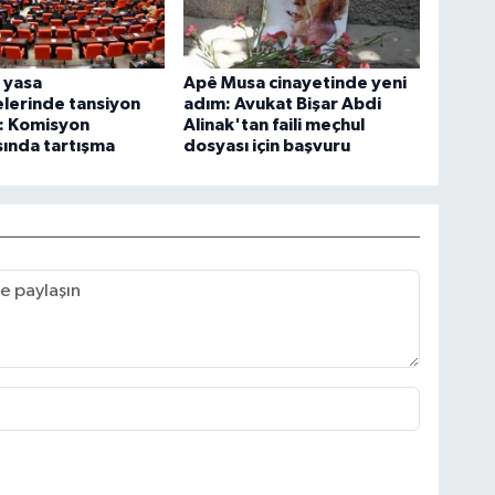
 yasa
Apê Musa cinayetinde yeni
lerinde tansiyon
adım: Avukat Bişar Abdi
: Komisyon
Alinak'tan faili meçhul
sında tartışma
dosyası için başvuru