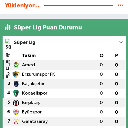
Yükleniyor...
Süper Lig Puan Durumu
Süper Lig
#
Takım
O
P
1
Amed
0
0
2
Erzurumspor FK
0
0
3
Başakşehir
0
0
4
Kocaelispor
0
0
5
Beşiktaş
0
0
6
Eyüpspor
0
0
7
Galatasaray
0
0