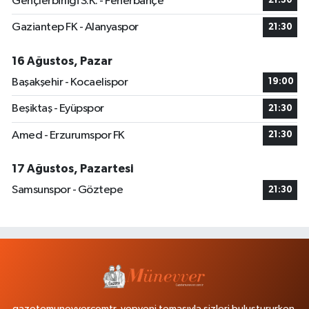
Gençlerbirliği S.K. - Fenerbahçe
21:30
Gaziantep FK - Alanyaspor
21:30
16 Ağustos, Pazar
Başakşehir - Kocaelispor
19:00
Beşiktaş - Eyüpspor
21:30
Amed - Erzurumspor FK
21:30
17 Ağustos, Pazartesi
Samsunspor - Göztepe
21:30
gazetemunevvercomtr, yepyeni temasıyla sizleri buluştururken,