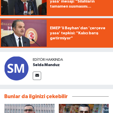
yasa' mesajı: "Silahların
tamamen susmasını
savunuyoruz"
EMEP'li Bayhan'dan 'çerçeve
yasa' tepkisi: "Kalıcı barış
getirmiyor"
EDITÖR HAKKINDA
Selda Manduz
Bunlar da ilginizi çekebilir