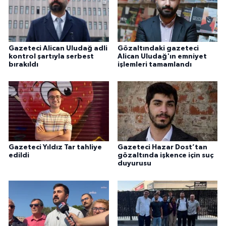
Gazeteci Alican Uludağ adli
Gözaltındaki gazeteci
kontrol şartıyla serbest
Alican Uludağ'ın emniyet
bırakıldı
işlemleri tamamlandı
Gazeteci Yıldız Tar tahliye
Gazeteci Hazar Dost’tan
edildi
gözaltında işkence için suç
duyurusu