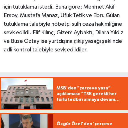
için tutuklama istedi. Buna göre; Mehmet Akif
Ersoy, Mustafa Manaz, Ufuk Tetik ve Ebru Gülan
tutuklama talebiyle nöbetçi sulh ceza hakimliğine
sevk edildi. Elif Kılınç, Gizem Aybaktı, Dilara Yıldız
ve Buse Öztay ise yurtdışına çıkış yasağı şeklinde
adli kontrol talebiyle sevk edildiler.
MSB'den "çerçeve yasa”
açıklaması: "TSK gerekli her
türlü tedbiri almaya devam
edecek"
Özgür Özel'den 'çerçeve