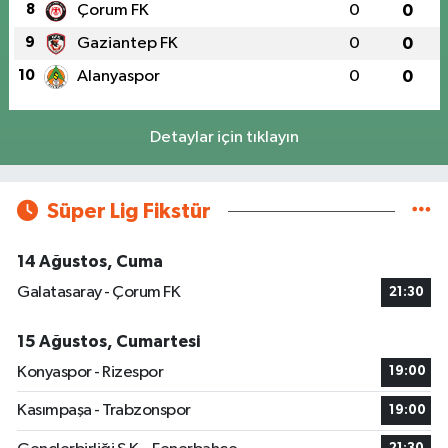
8
Çorum FK
0
0
9
Gaziantep FK
0
0
10
Alanyaspor
0
0
Detaylar için tıklayın
Süper Lig Fikstür
14 Ağustos, Cuma
Galatasaray - Çorum FK
21:30
15 Ağustos, Cumartesi
Konyaspor - Rizespor
19:00
Kasımpaşa - Trabzonspor
19:00