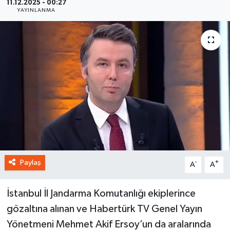
11.12.2025 - 00:27
YAYINLANMA
Paylaş
-
+
A
A
İstanbul İl Jandarma Komutanlığı ekiplerince
gözaltına alınan ve Habertürk TV Genel Yayın
Yönetmeni Mehmet Akif Ersoy’un da aralarında