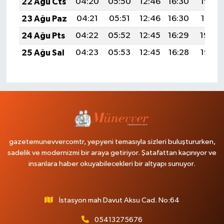
22 Ağu Cts
04:20
05:50
12:46
16:30
19:32
23 Ağu Paz
04:21
05:51
12:46
16:30
19:31
24 Ağu Pts
04:22
05:52
12:45
16:29
19:29
25 Ağu Sal
04:23
05:53
12:45
16:28
19:28
gazetemunevvercomtr, yepyeni temasıyla sizleri buluştururken,
sadelik ve modernizmi bir araya getiriyor. Şatafattan kaçınıyor ve
insanlara haber okuyabilecekleri bir altyapı sunuyor.
İstasyon mah Davut Aksu Cad. No:64
05413275676