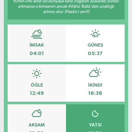
Kimin ilmi artar da dünyaya karşı (rağbeti azalarak) zühdü
artmazsa o kimsenin ancak Allâhü Teâlâ'dan uzaklığı
artmış olur. (Hadis-i şerif)
İMSAK
GÜNEŞ
04:01
05:37
ÖĞLE
İKINDI
12:49
16:38
AKŞAM
YATSI