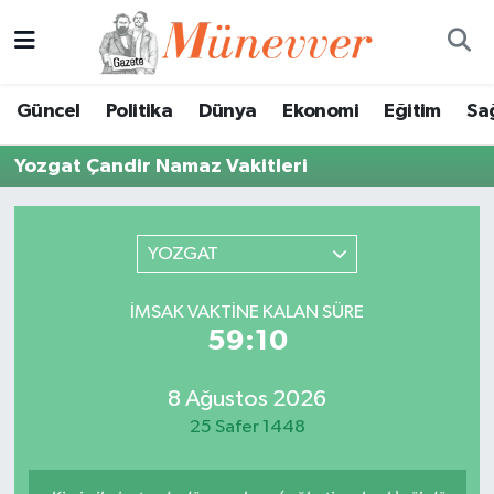
Güncel
Nöbetçi Eczaneler
Güncel
Politika
Dünya
Ekonomi
Eğitim
Sa
Politika
Hava Durumu
Yozgat Çandir Namaz Vakitleri
Dünya
Trafik Durumu
Ekonomi
Süper Lig Puan Durumu ve Fikstür
YOZGAT
Eğitim
Tüm Manşetler
İMSAK VAKTINE KALAN SÜRE
59:10
Sağlık
Son Dakika Haberleri
8 Ağustos 2026
Magazin
Haber Arşivi
25 Safer 1448
Spor