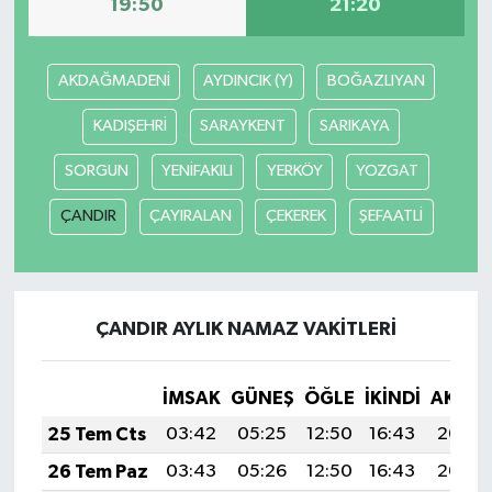
19:50
21:20
AKDAĞMADENİ
AYDINCIK (Y)
BOĞAZLIYAN
KADIŞEHRİ
SARAYKENT
SARIKAYA
SORGUN
YENİFAKILI
YERKÖY
YOZGAT
ÇANDIR
ÇAYIRALAN
ÇEKEREK
ŞEFAATLİ
ÇANDIR AYLIK NAMAZ VAKITLERI
İMSAK
GÜNEŞ
ÖĞLE
İKINDI
AKŞA
25 Tem Cts
03:42
05:25
12:50
16:43
20:04
26 Tem Paz
03:43
05:26
12:50
16:43
20:04